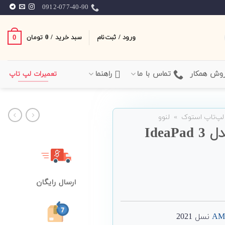
0912-077-40-90
ورود / ثبت‌نام
سبد خرید /
0
0
تومان
وش همکار
تماس با ما
راهنما
تعمیرات لپ تاپ
لپ‌تاپ استوک
»
لنوو
لپ تاپ 15 اینچی Lenovo مدل IdeaPad 3
ارسال رایگان
AM
نسل 2021