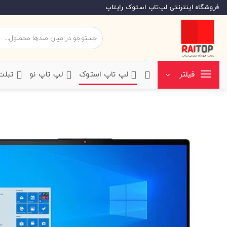
Ski
فروشگاه اینترنتی لپ‌تاپ استوک رایتاپ
t
conten
جستجو
برای:
‌لپ تاپ استوک
‌لپ تاپ نو
‌ تبل
فیلتر