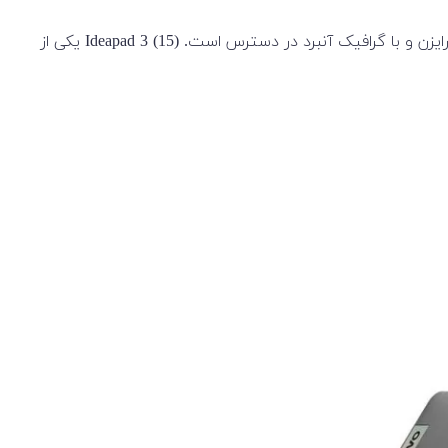
لپ تاپ 15 اینچی Lenovo مدل IdeaPad 3 15ALC6 یک لپ‌تاپ بسیار قابل حمل ویندوزی است. این دستگاه با پردازنده های سری 5000 رایزن و با گرافیک آنبرد در دسترس است. Ideapad 3 (15) یکی از