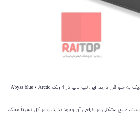
لپ‌تاپ Lenovo IdeaPad 3 15 یک لپ‌تاپ با ظاهری ساده است. دریچه های خروجی هوای گرم در پایین و نزدیک به پشت و بلندگوها نزدیک به جلو قرار دارند. این لپ تاپ در 4 رنگ Abyss blue • Arctic
یکی است. هیچ مشکلی در طراحی آن وجود ندارد، و در کل نسبتاً محکم