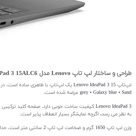
طراحی و ساختار لپ تاپ Lenovo مدل IdeaPad 3 15ALC6
grey • Galaxy blue • Sand عرضه شده است.
Lenovo IdeaPad 3 کیفیت ساخت خوبی دارد. صفحه کلی
به نظر می رسد، اگرچه نمایشگر بسیار انعطاف پذیر است.
وزن لپ تاپ 1650 گرم و ضخامت لپ تاپ 2 سانتی متر است. حداکثر زاویه باز شدن لپ تاپ 175 درجه است.