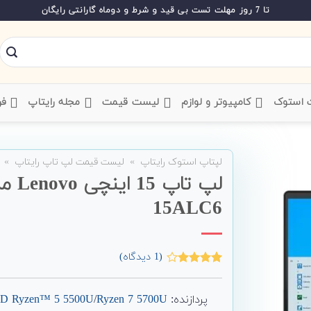
تا 7 روز مهلت تست بی قید و شرط و دوماه گارانتی رایگان
ت استوک
‌ کامپیوتر و لوازم
‌ لیست قیمت
‌ مجله رایتاپ
فر
لپتاپ استوک رایتاپ
»
لیست قیمت لپ تاپ رایتاپ
»
15ALC6
(
1
دیدگاه)
1
امتیاز
4.00
از 5
امتیاز
پردازنده:
Ryzen 7 5700U
/
D Ryzen™ 5 5500U
مشتری