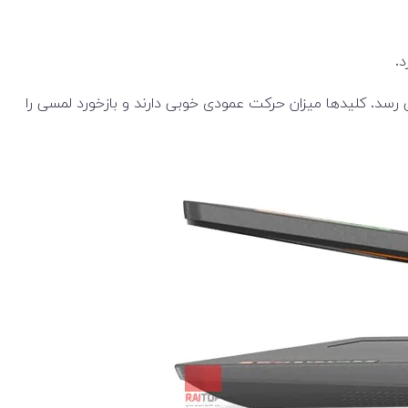
و فاصله کلیدها مناسب است، اگرچه کلیدهای بخش Numpad کمی تنگ تر به نظر می رسد. کلیدها میزان حرکت عمودی خوبی دارند و بازخورد لمسی را