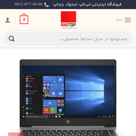
Ski
0912-077-40-90
فروشگاه اینترنتی لپ‌تاپ استوک رایتاپ
t
conten
منو
0
جستجو
برای: