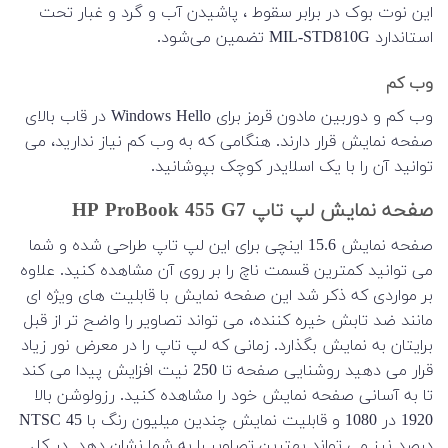
این نوت بوک در برابر سقوط ، پاشیدن آب و گرد و غبار تحت
استاندارد MIL-STD810G تضمین می‌شود.
وب کم
وب کم و دوربین مادون قرمز برای Windows Hello در قاب بالای
صفحه نمایش قرار دارند. هنگامی که به وب کم نیاز ندارید، می
توانید آن را با یک اسلایدر کوچک بپوشانید.
صفحه نمایش لپ تاپ HP ProBook 455 G7
صفحه نمایش 15.6 اینچی برای این لپ تاپ طراحی شده و شما
می توانید کمترین قسمت ناچ را بر روی آن مشاهده کنید. علاوه
بر مواردی که ذکر شد این صفحه نمایش با قابلیت های ویژه ای
مانند ضد تابش خیره کننده، می تواند تصاویر را واضح تر از قبل
برایتان به نمایش بگذارد. زمانی که لپ تاپ را در معرض نور زیاد
قرار می دهید روشنایی صفحه تا 250 نیت افزایش پیدا می کند
تا به آسانی صفحه نمایش خود را مشاهده کنید. رزولوشن بالا
1920 در 1080 و قابلیت نمایش چندین میلیون رنگ با NTSC 45
درصد نیز می تواند بهترین تصاویر را به شما نشان دهد. در کل