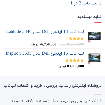
لپ تاپ 2 در 1
شاید بپسندید
لپ تاپ 13 اینچی Dell مدل Latitude 3340
قیمت
قیمت
76,750,000
84,000,000
نمره
تومان
تومان
4.00
از 5
اصلی:
فعلی:
لپ تاپ 15 اینچی Dell مدل Inspiron 3535
76,750,000
84,000,000
تومان
تومان.
بود.
83,800,000
نمره
5.00
تومان
از 5
فروشگاه اینترنتی رایتاپ، بررسی ، خرید و انتخاب لپ‌تاپ
فروشگاه اینترنتی رایتاپ، با حذف واسطه ها اقدام به عرضه