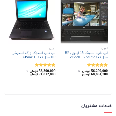
اچ‌پی
اچ‌پی
اچ‌
لپ تاپ استوک 15 اینچی HP
لپ تاپ استوک ورک استیشن
مدل ZBook 15 Studio G3
HP مدل ZBook 15 G3
G5
on
56,300,000
56,200,000
نمره
5.00
نمره
5.00
تومان
‌ تا ‌
تومان
‌ تا ‌
71,812,800
68,861,700
تومان
تومان
از 5
از 5
00
نم
00
از 
خدمات مشتریان