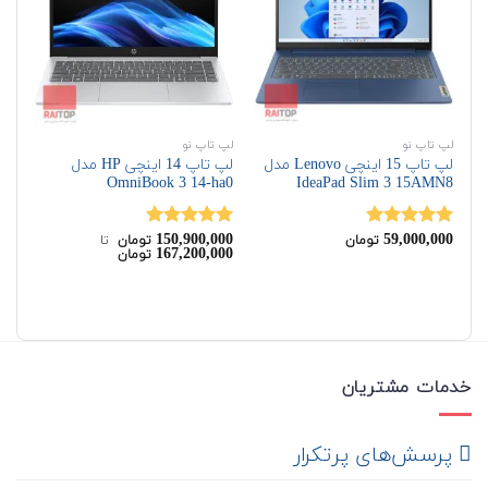
لپ تاپ نو
لپ تاپ نو
اچ‌
لپ تاپ 15 اینچی Lenovo مدل
لپ تاپ 14 اینچی HP مدل
070
OmniBook 3 14-ha0
IdeaPad Slim 3 15AMN8
00
150,900,000
59,000,000
نمره
5.00
نمره
5.00
نم
تومان
تومان
‌ تا ‌
167,200,000
تومان
از 5
از 5
از 
خدمات مشتریان
‌ پرسش‌های پرتکرار