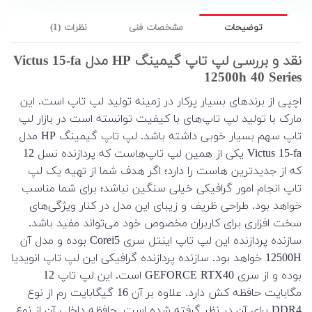
توضیحات
مشخصات فنی
نظرات (1)
نقد و بررسی لپ تاپ گیمینگ HP مدل Victus 15-fa
12500h 40 Series
اچپی از برندهای بسیار پرکار در زمینه تولید لپ تاپ است. این
مارک با تولید لپ تاپ‌های با کیفیت توانسته است در بازار لپ
تاپ سهم بسیار خوبی داشته باشد. لپ تاپ گیمینگ HP مدل
Victus 15-fa یکی از همین لپ تاپ‌هاست که پردازنده نسل 12
که از جدیدترین هاست را دارد؛ اگر هدف شما از تهیه یک لپ
تاپ انجام امور گرافیکی خیلی سنگین نباشد؛ برای شما مناسب
خواهد بود. طراحی ظریف و زیبای این مدل در کنار ویژگی‌های
سخت افزاری برای کاربران مخصوص خود می‌تواند مفید باشد.
سازنده پردازنده این لپ تاپ اینتل سری Corei5 بوده و مدل آن
12500H خواهد بود. سازنده پردازنده گرافیکی این لپ تاپ انویدیا
بوده و از سری GEFORCE RTX40 است. این لپ تاپ 12
مگابایت حافظه کش دارد. علاوه بر آن 16 گیگابایت رم از نوع
DDR4 برای آن در نظر گرفته شده است. حافظه داخلی آن از نوع