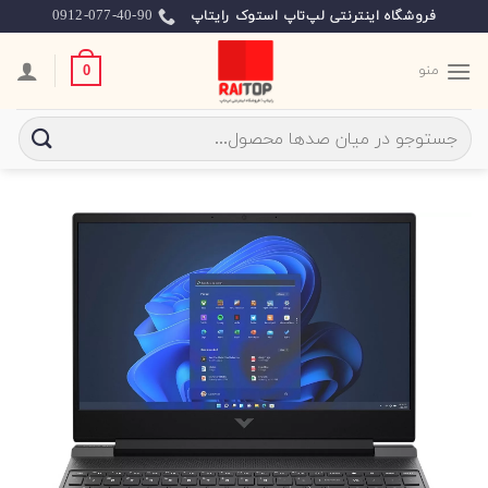
Ski
0912-077-40-90
فروشگاه اینترنتی لپ‌تاپ استوک رایتاپ
t
conten
منو
0
جستجو
برای: