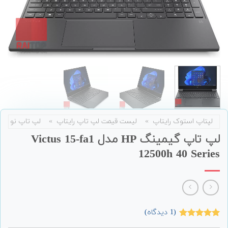
لپتاپ استوک رایتاپ
»
لیست قیمت لپ تاپ رایتاپ
»
لپ تاپ نو
لپ تاپ گیمینگ HP مدل Victus 15-fa1
12500h 40 Series
(
1
دیدگاه)
1
امتیاز
5.00