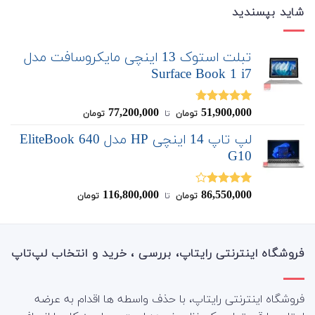
شاید بپسندید
تبلت استوک 13 اینچی مایکروسافت مدل
Surface Book 1 i7
77,200,000
51,900,000
نمره
4.67
تومان
‌ تا ‌
تومان
از 5
لپ تاپ 14 اینچی HP مدل EliteBook 640
G10
116,800,000
86,550,000
نمره
تومان
‌ تا ‌
تومان
4.00
از 5
فروشگاه اینترنتی رایتاپ، بررسی ، خرید و انتخاب لپ‌تاپ
فروشگاه اینترنتی رایتاپ، با حذف واسطه ها اقدام به عرضه