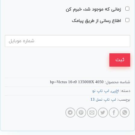
زمانی که موجود شد، خبرم کن
اطلاع رسانی از طریق پیامک
ثبت
شناسه محصول:
hp--Victus 16-r0 13500HX 4050
دسته:
اچ‌پی
,
لپ تاپ نو
برچسب:
لپ تاپ نسل 13