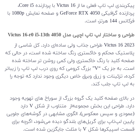
پیکربندی لپ تاپ فعلی ما از Victus 16 با پردازنده Core i5،
پردازنده گرافیکی GeForce RTX 4050 و صفحه نمایش 1080p با
فرکانس 144 هرتز، است.
طراحی و ساختار لپ تاپ اچپی مدل Victus 16-r0 i5-13th 4050
Victus 16 2023 طراحی جذاب ولی ساده‌ای دارد. کل شاسی از
پلاستیک محکم و خاکستری رنگ ساخته شده است، در حالی که
صفحه کلید با رنگ خاکستری ولی کمی روشن تر ساخته شده
است. به جز یک “V” بزرگ کرومی که روی درب لپ تاپ را زیباتر
کرده، تزئینات و زرق وبرق خاص دیگری وجود ندارد که توجه را
به لپ تاپ جلب کند.
در بالای صفحه کلید یک گروه بزرگ از سوراخ های تهویه وجود
دارد. طراحی این بخش مجموعه‌از متناوب از شکل V دارد
(عمودی و سپس معکوس). الگوی مشابهی در گوشه‌های جلویی
پایین لپ‌تاپ برای گریل‌های بلندگو دیده می‌شود، اگرچه برای
قسمت اسپیکرها شکل V با مثلث جایگزین شده است.