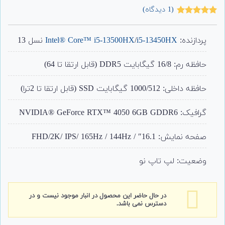
(
1
دیدگاه)
1
امتیاز
5.00
از 5 امتیاز
مشتری
پردازنده:
i5-13450HX
/
Intel® Core™ i5-13500HX
نسل 13
حافظه رم: 16/8 گیگابایت DDR5 (قابل ارتقا تا 64)
حافظه داخلی: 1000/512 گیگابایت SSD (قابل ارتقا تا 2ترا)
گرافیک: NVIDIA® GeForce RTX™ 4050 6GB GDDR6
صفحه نمایش: 16.1″ / FHD/2K/ IPS/ 165Hz / 144Hz
وضعیت: لپ تاپ نو
در حال حاضر این محصول در انبار موجود نیست و در
دسترس نمی باشد.