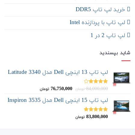
خرید لپ تاپ DDR5
لپ تاپ با پردازنده Intel
لپ تاپ 2 در 1
شاید بپسندید
لپ تاپ 13 اینچی Dell مدل Latitude 3340
قیمت
قیمت
76,750,000
84,000,000
نمره
تومان
تومان
4.00
از 5
اصلی:
فعلی:
لپ تاپ 15 اینچی Dell مدل Inspiron 3535
76,750,000
84,000,000
تومان
تومان.
بود.
83,800,000
نمره
5.00
تومان
از 5