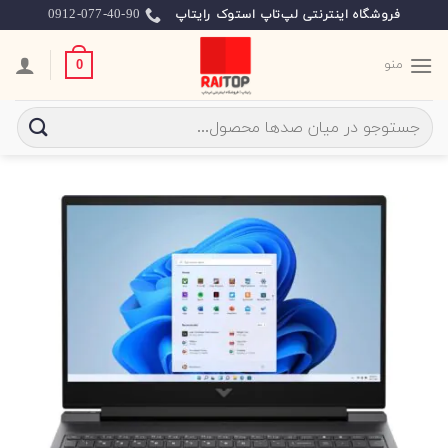
Ski
0912-077-40-90
فروشگاه اینترنتی لپ‌تاپ استوک رایتاپ
t
conten
منو
0
جستجو
برای: