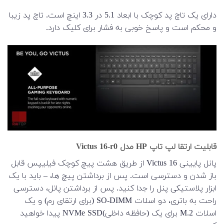
دارای یک تاچ پد کوچک با ابعاد 5.1 در 3.3 اینچ است.
تاچ پد زیبا
و محکم است و پاسخ خوبی به فشار برای کلیک دارد.
قابلیت ارتقا لپ تاپ HP مدل Victus 16-r0
پانل پایینی Victus 16 از طریق هشت پیچ کوچک فیلیپس قابل
باز شدن و دسترسی است. پس از برداشتن پیچ ها، – باید با یک
ابزار پلاستیکی پنل را جدا کنید. پس از برداشتن پانل، دسترسی
راحت به باتری، دو اسلات SO-DIMM (برای ارتقای رم) و یک
اسلات M.2 برای یک (حافظه داخلی)NVMe SSD پیدا خواهید