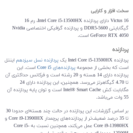
سخت افزار و کارایی
Victus 16 دارای پردازنده Intel Core i5-13500HX، رم 16
گیگابایتی DDR5-5600 و پردازنده گرافیکی اختصاصی Nvidia
GeForce RTX 4050 است.
پردازنده
پردازنده Intel Core i5-13500HX یک
پردازنده نسل سیزدهم
اینتل
است که بخشی از مجموعه
پردازنده‌های Core i5
است. این
پردازنده دارای 14 هسته و 20 رشته است و فرکانس حداکثری آن
تا 4.70 گیگاهرتز می‌رسد. همچنین، این پردازنده دارای 24
مگابایت کش Intel® Smart Cache است و توان پایه پردازنده آن
55 وات می‌باشد.
بر اساس گزارشات، این پردازنده در حالت چند هسته‌ای حدودا 30
تا 35 درصد ضعیف‌تر از پردازنده‌های پرچمدار Core i9-13900HX و
Core i9-13980HX عمل می‌کند، همچنین نسبت به Core i5-