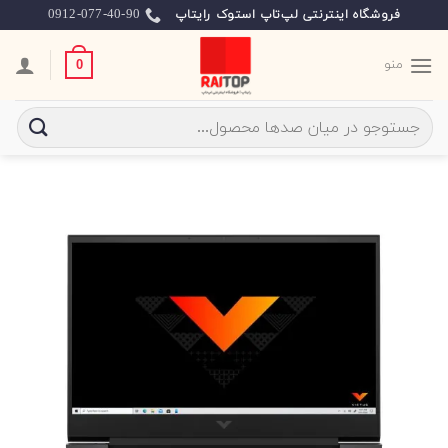
Ski
0912-077-40-90
فروشگاه اینترنتی لپ‌تاپ استوک رایتاپ
t
conten
منو
0
جستجو
برای: