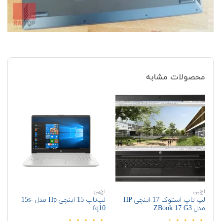
محصولات مشابه
اچ‌پی
اچ‌پی
اچ‌
لپ تاپ استوک 17 اینچی HP
لپ‌تاپ 15 اینچی Hp مدل 15s-
مدل ZBook 17 G3
fq10
مدل dio G3