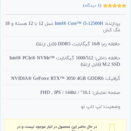
(
1
دیدگاه)
1
امتیاز
5.00
از 5 امتیاز
مشتری
پردازنده:
Intel® Core™ i5-12500H
نسل 12 با 12 هسته و 18
مگ کش
حافظه رم: 16/8 گیگابایت DDR5 (قابل ارتقا)
حافظه داخلی: 1000/512 گیگابایت Intel® PCIe® NVMe™
M.2 SSD (قابل ارتقا)
گرافیک: NVIDIA® GeForce RTX™ 3050 4GB GDDR6
صفحه نمایش: 16.1″ / FHD , IPS / 144hz
وضعیت: لپ تاپ نو
در حال حاضر این محصول در انبار موجود نیست و در