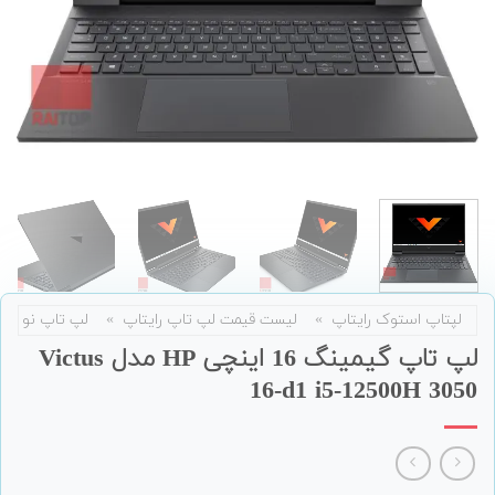
لپتاپ استوک رایتاپ
»
لیست قیمت لپ تاپ رایتاپ
»
لپ تاپ نو
لپ تاپ گیمینگ 16 اینچی HP مدل Victus
16-d1 i5-12500H 3050