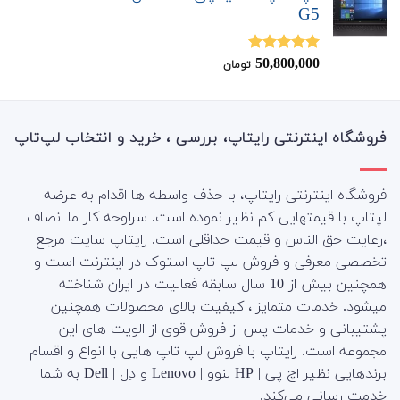
G5
50,800,000
نمره
5.00
تومان
از 5
فروشگاه اینترنتی رایتاپ، بررسی ، خرید و انتخاب لپ‌تاپ
فروشگاه اینترنتی رایتاپ، با حذف واسطه ها اقدام به عرضه
لپتاپ با قیمتهایی کم نظیر نموده است. سرلوحه کار ما انصاف
،رعایت حق الناس و قیمت حداقلی است. رایتاپ سایت مرجع
تخصصی معرفی و فروش لپ تاپ استوک در اینترنت است و
همچنین بیش از 10 سال سابقه فعالیت در ایران شناخته
میشود. خدمات متمایز ، کیفیت بالای محصولات همچنین
پشتیبانی و خدمات پس از فروش قوی از الویت های این
مجموعه است.
رایتاپ با فروش لپ تاپ هایی با انواع و اقسام
برندهایی نظیر اچ پی | HP لنوو | Lenovo و دِل | Dell به شما
خدمت رسانی می‌کند.