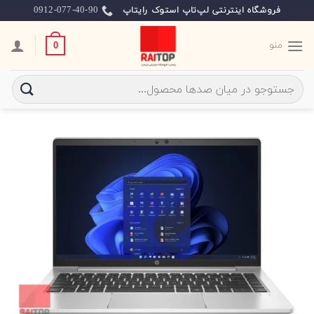
Ski
0912-077-40-90
فروشگاه اینترنتی لپ‌تاپ استوک رایتاپ
t
conten
منو
0
جستجو
برای: