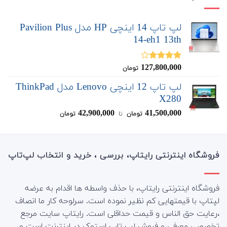
لپ تاپ 14 اینچی HP مدل Pavilion Plus
14-eh1 13th
127,800,000
نمره
تومان
3.80
از
5
لپ تاپ 12 اینچی Lenovo مدل ThinkPad
X280
42,900,000
41,500,000
تومان
‌ تا ‌
تومان
فروشگاه اینترنتی رایتاپ، بررسی ، خرید و انتخاب لپ‌تاپ
فروشگاه اینترنتی رایتاپ، با حذف واسطه ها اقدام به عرضه
لپتاپ با قیمتهایی کم نظیر نموده است. سرلوحه کار ما انصاف
،رعایت حق الناس و قیمت حداقلی است. رایتاپ سایت مرجع
تخصصی معرفی و فروش لپ تاپ استوک در اینترنت است و