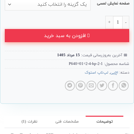
صفحه نمایش لمسی
لپ تاپ 14 اینچی HP مدل ProBook 640 G8 عدد
افزودن به سبد خرید
📅
آخرین به‌روزرسانی قیمت:
15 مرداد 1405
شناسه محصول:
P640=01=2-4-hp-2-1
دسته:
اچ‌پی
,
لپ‌تاپ استوک
توضیحات
مشخصات فنی
نظرات (1)