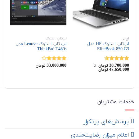
اچ‌پی
لپ‌تاپ استوک
اچ‌
لپ‌تاپ استوک HP مدل
لپ تاپ استوک Lenovo مدل
G6
ThinkPad T460s
EliteBook 850 G3
00
33,000,000
38,700,000
نمره
4.50
نمره
نم
تومان
‌ تا ‌
تومان
00
47,650,000
تومان
از 5
4.00
از 5
00
خدمات مشتریان
‌ پرسش‌های پرتکرار
اعلام میزان رضایت‌مندی