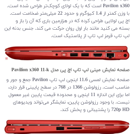
Pavilion x360 است که با یک لولای کوچک‌تر طراحی شده است.
با وزن کمتر از 1.4 کیوگرم و حدود 22 میلی‌متر ضخامت است.
اچ پی لولایی طراحی کرده که در هزارمین باری که آن را باز و
بسته می کنید مانند بار اول روان حرکت می کند. جنس بدنه این
لپ تاپ قرمز لپ تاپ از پلاستیک است.
صفحه نمایش مینی لپ تاپ اچ پی مدل Pavilion x360 11-k
صفحه نمایش لمسی 11.6 اینچی لپ تاپ Pavilion جمع و جور و
مناسب است. رزولوشن 1366 در 768 در سطح پایینی قرار دارد،
اما برای این اندازه 11 اینچی و محدوده قیمت پایین غیر معمول
نیست. با وجود رزولوشن پایین، نمایشگر می‌تواند ویدیوهای
720p HD را پشتیبانی و پخش کند.