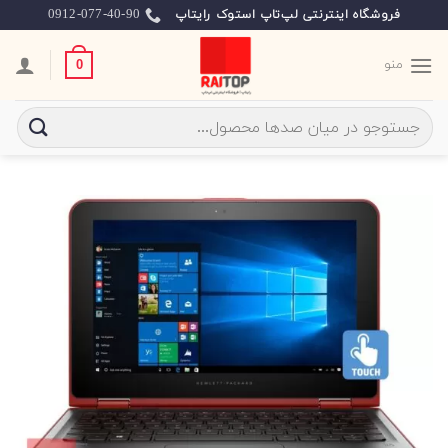
Ski
0912-077-40-90
فروشگاه اینترنتی لپ‌تاپ استوک رایتاپ
t
conten
منو
0
جستجو
برای: