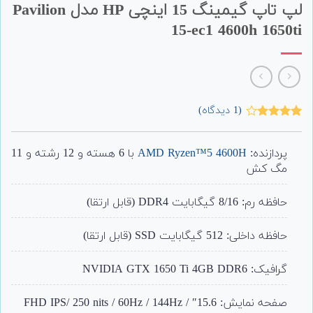
لپ تاپ گیمینگ 15 اینچی HP مدل Pavilion
15-ec1 4600h 1650ti
(
1
دیدگاه)
1
امتیاز
4.00
از 5
امتیاز
پردازنده:
AMD Ryzen™5 4600H
با 6 هسته و 12 رشته و 11
مشتری
مگ کش
حافظه رم: 8/16 گیگابایت DDR4 (قابل ارتقا)
حافظه داخلی: 512 گیگابایت SSD (قابل ارتقا)
گرافیک: NVIDIA GTX 1650 Ti 4GB DDR6
صفحه نمایش: 15.6″ / FHD IPS/ 250 nits / 60Hz / 144Hz