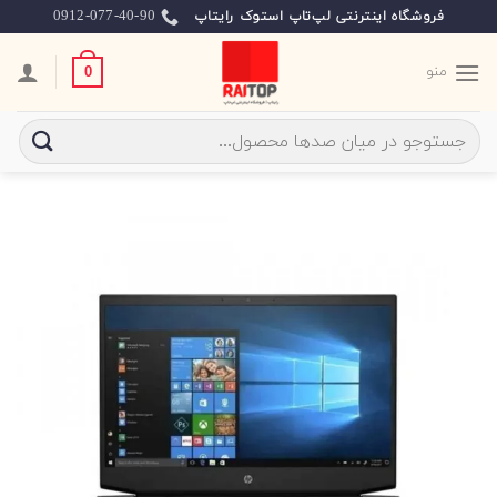
Ski
0912-077-40-90
فروشگاه اینترنتی لپ‌تاپ استوک رایتاپ
t
conten
منو
0
جستجو
برای: