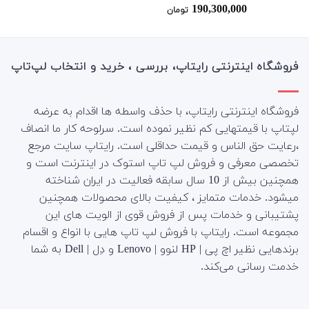
190,300,000
نمره
5.00
تومان
از 5
فروشگاه اینترنتی رایتاپ، بررسی ، خرید و انتخاب لپ‌تاپ
فروشگاه اینترنتی رایتاپ، با حذف واسطه ها اقدام به عرضه
لپتاپ با قیمتهایی کم نظیر نموده است. سرلوحه کار ما انصاف
،رعایت حق الناس و قیمت حداقلی است. رایتاپ سایت مرجع
تخصصی معرفی و فروش لپ تاپ استوک در اینترنت است و
همچنین بیش از 10 سال سابقه فعالیت در ایران شناخته
میشود. خدمات متمایز ، کیفیت بالای محصولات همچنین
پشتیبانی و خدمات پس از فروش قوی از الویت های این
مجموعه است.
رایتاپ با فروش لپ تاپ هایی با انواع و اقسام
برندهایی نظیر اچ پی | HP لنوو | Lenovo و دِل | Dell به شما
خدمت رسانی می‌کند.