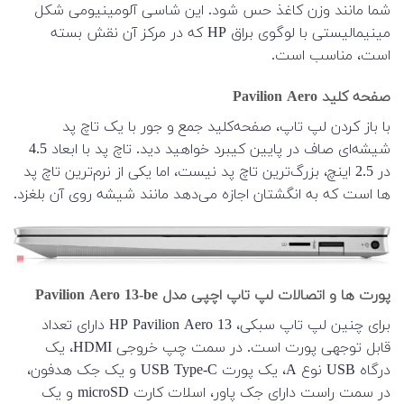
شما مانند وزن کاغذ حس شود. این شاسی آلومینیومی شکل
مینیمالیستی با لوگوی براق HP که در مرکز آن نقش بسته
است، مناسب است.
صفحه کلید Pavilion Aero
با باز کردن لپ تاپ، صفحه‌کلید جمع و جور با یک تاچ پد
شیشه‌ای صاف در پایین کیبرد خواهید دید. تاچ پد با ابعاد 4.5
در 2.5 اینچ، بزرگ‌ترین تاچ پد نیست، اما یکی از نرم‌ترین تاچ پد
ها است که به انگشتان اجازه می‌دهد مانند شیشه روی آن بلغزد.
پورت ها و اتصالات لپ تاپ اچپی مدل Pavilion Aero 13-be
برای چنین لپ تاپ سبکی، HP Pavilion Aero 13 دارای تعداد
قابل توجهی پورت است. در سمت چپ خروجی HDMI، یک
درگاه USB نوع A، یک پورت USB Type-C و یک جک هدفون،
در سمت راست دارای جک پاور، اسلات کارت microSD و یک