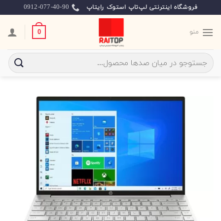
Ski
0912-077-40-90
فروشگاه اینترنتی لپ‌تاپ استوک رایتاپ
t
conten
منو
0
جستجو
برای: