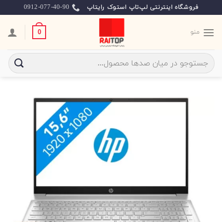
Ski
0912-077-40-90
فروشگاه اینترنتی لپ‌تاپ استوک رایتاپ
t
conten
منو
0
جستجو
برای: