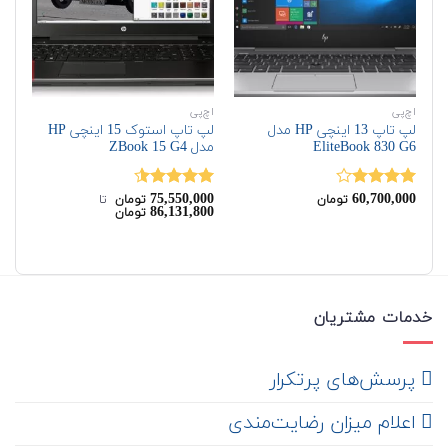
اچ‌پی
اچ‌پی
اچ‌
لپ تاپ 13 اینچی HP مدل
لپ تاپ استوک 15 اینچی HP
EliteBook 830 G6
مدل ZBook 15 G4
G7
00
75,550,000
60,700,000
نمره
نمره
4.50
نم
تومان
تومان
‌ تا ‌
00
86,131,800
تومان
4.00
از 5
از 5
از 
خدمات مشتریان
‌ پرسش‌های پرتکرار
اعلام میزان رضایت‌مندی