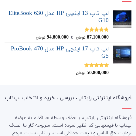
لپ تاپ 13 اینچی HP مدل EliteBook 630
G10
94,800,000
87,100,000
نمره
5.00
تومان
‌ تا ‌
تومان
از 5
لپ تاپ 17 اینچی HP مدل ProBook 470
G5
50,800,000
نمره
5.00
تومان
از 5
فروشگاه اینترنتی رایتاپ، بررسی ، خرید و انتخاب لپ‌تاپ
فروشگاه اینترنتی رایتاپ، با حذف واسطه ها اقدام به عرضه
لپتاپ با قیمتهایی کم نظیر نموده است. سرلوحه کار ما انصاف
،رعایت حق الناس و قیمت حداقلی است. رایتاپ سایت مرجع