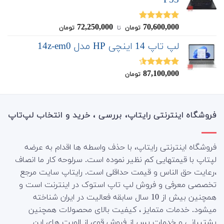
P53
72,250,000
70,600,000
نمره
5.00
تومان
‌ تا ‌
تومان
از 5
لپ تاپ 14 اینچی HP مدل 14z-em0
87,100,000
نمره
4.50
تومان
از 5
فروشگاه اینترنتی رایتاپ، بررسی ، خرید و انتخاب لپ‌تاپ
فروشگاه اینترنتی رایتاپ، با حذف واسطه ها اقدام به عرضه
لپتاپ با قیمتهایی کم نظیر نموده است. سرلوحه کار ما انصاف
،رعایت حق الناس و قیمت حداقلی است. رایتاپ سایت مرجع
تخصصی معرفی و فروش لپ تاپ استوک در اینترنت است و
همچنین بیش از 10 سال سابقه فعالیت در ایران شناخته
میشود. خدمات متمایز ، کیفیت بالای محصولات همچنین
پشتیبانی و خدمات پس از فروش قوی از الویت های این