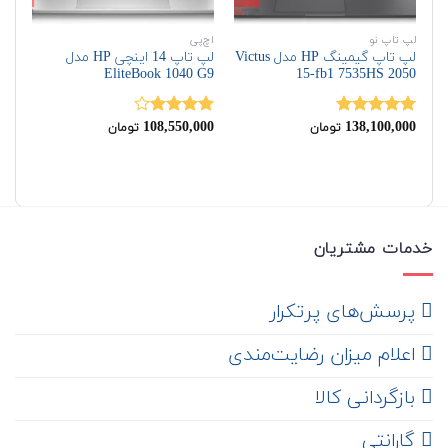
لپ تاپ نو
اچ‌پی
لپ 
لپ تاپ گیمینگ HP مدل Victus
لپ تاپ 14 اینچی HP مدل
15-fb1 7535HS 2050
EliteBook 1040 G9
مدل lip G1i
00
108,550,000
138,100,000
نمره
5.00
نمره
نم
تومان
تومان
از 5
4.00
از 5
از 
خدمات مشتریان
‌ پرسش‌های پرتکرار
اعلام میزان رضایت‌مندی
‌ بازگردانی کالا
گارانتی