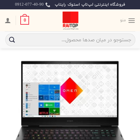
Ski
0912-077-40-90
فروشگاه اینترنتی لپ‌تاپ استوک رایتاپ
t
conten
منو
0
جستجو
برای: