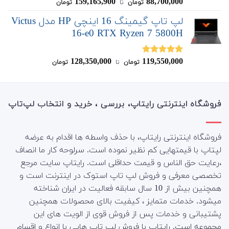
159,165,900
88,700,000
نمره
4.75
تومان
‌ تا ‌
تومان
از 5
لپ تاپ گیمینگ 16 اینچی HP مدل Victus
16-e0 RTX Ryzen 7 5800H
128,350,000
119,550,000
نمره
5.00
تومان
‌ تا ‌
تومان
از 5
فروشگاه اینترنتی رایتاپ، بررسی ، خرید و انتخاب لپ‌تاپ
فروشگاه اینترنتی رایتاپ، با حذف واسطه ها اقدام به عرضه
لپتاپ با قیمتهایی کم نظیر نموده است. سرلوحه کار ما انصاف
،رعایت حق الناس و قیمت حداقلی است. رایتاپ سایت مرجع
تخصصی معرفی و فروش لپ تاپ استوک در اینترنت است و
همچنین بیش از 10 سال سابقه فعالیت در ایران شناخته
میشود. خدمات متمایز ، کیفیت بالای محصولات همچنین
پشتیبانی و خدمات پس از فروش قوی از الویت های این
مجموعه است.
رایتاپ با فروش لپ تاپ هایی با انواع و اقسام