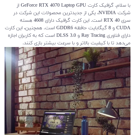
با سلام. گرافیک کارت GeForce RTX 4070 Laptop GPU از
شرکت NVIDIA، یکی از جدیدترین محصولات این شرکت در
سری RTX 40 است. این کارت گرافیک دارای 4608 هسته
CUDA و 8 گیگابایت حافظه GDDR6 است. همچنین، این کارت
دارای فناوری Ray Tracing و DLSS 3.0 است که به کاربران اجازه
می‌دهد تا با کیفیت بالاتر و با سرعت بیشتر بازی کنند.