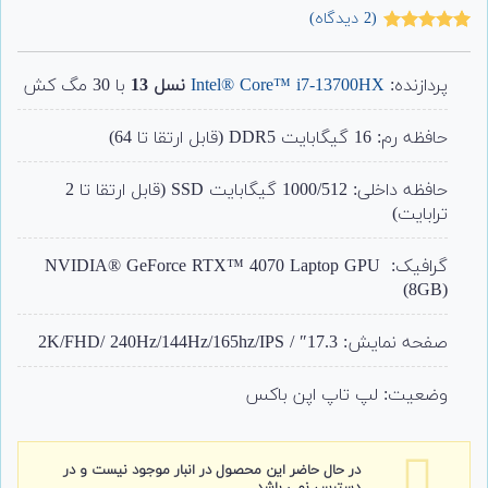
(
2
دیدگاه)
2
امتیاز
5.00
از 5 امتیاز
مشتری
پردازنده:
Intel® Core™ i7-13700HX
نسل 13
با 30 مگ کش
حافظه رم: 16 گیگابایت DDR5 (قابل ارتقا تا 64)
حافظه داخلی: 1000/512 گیگابایت SSD (قابل ارتقا تا 2
ترابایت)
گرافیک: NVIDIA® GeForce RTX™ 4070 Laptop GPU
(8GB)
صفحه نمایش: 17.3″ / 2K/FHD/ 240Hz/144Hz/165hz/IPS
وضعیت: لپ تاپ اپن باکس
در حال حاضر این محصول در انبار موجود نیست و در