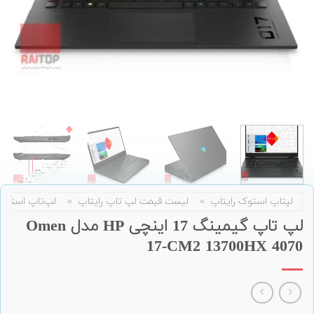
لپتاپ استوک رایتاپ
»
لیست قیمت لپ تاپ رایتاپ
»
لپ‌تاپ استوک
لپ تاپ گیمینگ 17 اینچی HP مدل Omen
17-CM2 13700HX 4070