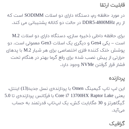
قابلیت ارتقا
در مورد حافظه رم، دستگاه دارای دو اسلات SODIMM است که
از رم DDR5-4800MHz در حالت دو کاناله پشتیبانی می کند.
برای حافظه داخلی ذخیره سازی، دستگاه دارای دو اسلات M.2
است – یکی Gen4 و دیگری یک اسلات Gen3 معمولی است. دو
پوشش خنک کننده فلزی اختصاصی برای هر شیار M.2 با پدهای
حرارتی از پیش نصب شده برای رفع گرما بهتر در هنگام تحت
فشار قرار گرفتن NVMe وجود دارد.
پردازنده
این لپ تاپ گیمینگ Omen با پردازنده‌‌ی نسل جدید(13) اینتل،
یعنی Core i7 13700HX Raptor Lake با فرکانس پردازنده‌ی تا 5.0
گیگاهرتز و 30 مگابایت کش، یک لپ‌‌تاپ قدرتمند به حساب
می‌آید.
گرافیک