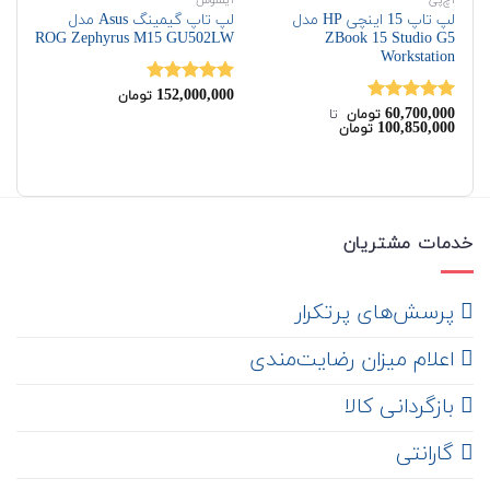
اچ‌پی
ایسوس
اچ‌
لپ تاپ 15 اینچی HP مدل
لپ تاپ گیمینگ Asus مدل
ZBook 15 Studio G5
ROG Zephyrus M15 ‎GU502LW
مدل u G3
Workstation
00
152,000,000
نمره
5.00
نم
تومان
60,700,000
از 5
00
نمره
5.00
تومان
‌ تا ‌
100,850,000
تومان
از 5
خدمات مشتریان
‌ پرسش‌های پرتکرار
اعلام میزان رضایت‌مندی
‌ بازگردانی کالا
گارانتی