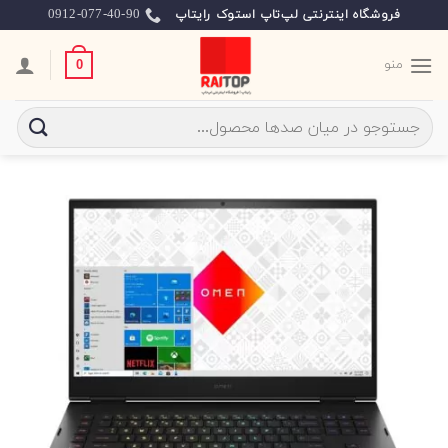
Ski
0912-077-40-90
فروشگاه اینترنتی لپ‌تاپ استوک رایتاپ
t
conten
منو
0
جستجو
برای: