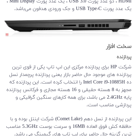
HDMI ، دو عدد پورت USB 3.0 ، یک عدد پورت Mini Display ،
یک عدد پورت USB Type-C و جک ورودی هدفون می‌باشد.
سخت افزار
پردازنده
شرکت HP برای پردازنده مرکزی این لپ تاپ یکی از قوی ترین
پردازنده های موجود حال حاضر بازار یعنی پردازنده پرچمدار نسل
ده Intel Core i9-10885H را انتخاب کرده است. این پردازنده که
مجهز به 8 هسته حقیقی و 16 هسته مجازی و فرکانس پردازنده
پایه 2.4GHz می باشد، برای همه کارهای سنگین گرافیکی و
پردازشی مناسب است.
این پردازنده از نسل دهم (Comet Lake) شرکت اینتل بوده و با
حافظه کش فوق العاده 16MB و سرعت بوست 5.3GHz مناسب
ترین گزینه حال حاضر برای لپ تاپ های گیمینگ می باشد.