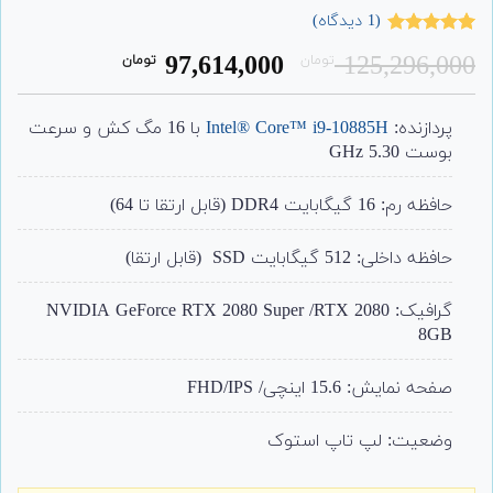
(
1
دیدگاه)
1
امتیاز
5.00
قیمت
قیمت
97,614,000
125,296,000
تومان
تومان
از 5 امتیاز
مشتری
اصلی:
فعلی:
97,614,000
125,296,000
پردازنده:
Intel® Core™ i9-10885H
با 16 مگ کش و سرعت
تومان
تومان.
بوست 5.30 GHz
بود.
حافظه رم: 16 گیگابایت DDR4 (قابل ارتقا تا 64)
حافظه داخلی: 512 گیگابایت SSD (قابل ارتقا)
گرافیک: NVIDIA GeForce RTX 2080 Super /RTX 2080
8GB
صفحه نمایش: 15.6 اینچی/ FHD/IPS
وضعیت: لپ تاپ استوک