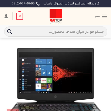
Ski
0912-077-40-90
فروشگاه اینترنتی لپ‌تاپ استوک رایتاپ
t
conten
منو
0
جستجو
برای: