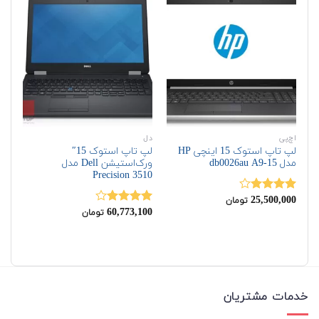
اچ‌پی
دل
اچ‌
لپ تاپ استوک 15 اینچی HP
لپ تاپ استوک 15″
مدل 15-db0026au A9
ورک‌استیشن Dell مدل
G6
Precision 3510
00
25,500,000
نمره
نم
تومان
4.00
از 5
60,773,100
00
نمره
تومان
4.00
از 5
خدمات مشتریان