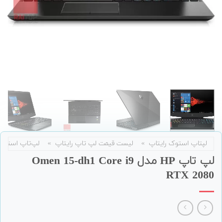
لپتاپ استوک رایتاپ
»
لیست قیمت لپ تاپ رایتاپ
»
لپ‌تاپ استوک
لپ تاپ HP مدل Omen 15-dh1 Core i9
RTX 2080