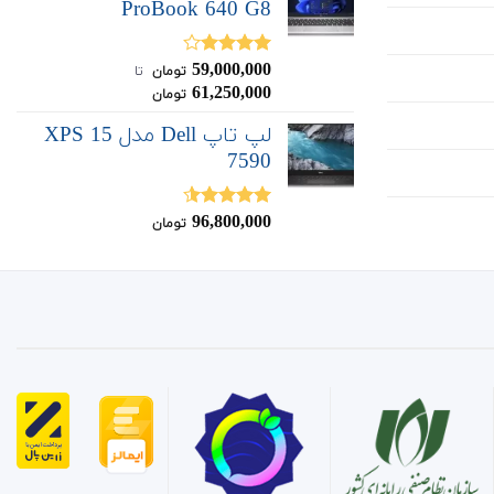
ProBook 640 G8
59,000,000
نمره
تومان
‌ تا ‌
4.00
از 5
61,250,000
تومان
لپ تاپ Dell مدل XPS 15
7590
96,800,000
نمره
4.50
تومان
از 5