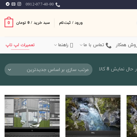
0912-077-40-90
ورود / ثبت‌نام
سبد خرید /
0
0
تومان
وش همکار
تماس با ما
راهنما
تعمیرات لپ تاپ
Sorted
 حال نمایش 8 کالا
by
latest