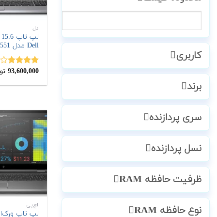
دل
لپ
Dell مدل Precision 3551
کاربری
93,600,000
نمره
تو
4.00
از 5
برند
سری پردازنده
نسل پردازنده
ظرفیت حافظه RAM
اچ‌پی
نوع حافظه RAM
لپ تاپ ورک‌