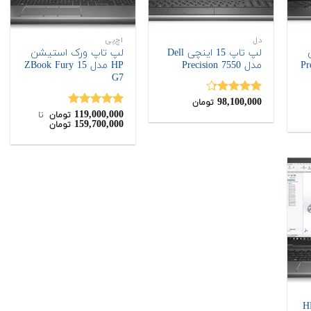
دل
اچ‌پی
لپ تاپ 15 اینچی Dell
لپ تاپ ورک استیشن
مدل Precision 7550
HP مدل ZBook Fury 15
G7
98,100,000
نمره
4.25
تومان
از 5
119,000,000
نمره
5.00
تومان
‌ تا ‌
159,700,000
تومان
از 5
15.6 اینچی HP