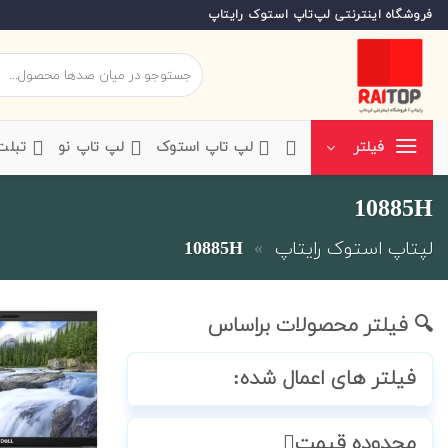
Ski
فروشگاه اینترنتی لپ‌تاپ استوک رایتاپ
t
conten
جستجو
برای:
‌لپ تاپ استوک
‌لپ تاپ نو
‌ تبل
فیلتر
10885H
لپتاپ استوک رایتاپ
»
10885H
🔍 فیلتر محصولات براساس
فیلتر های اعمال شده:
محدوده قیمت