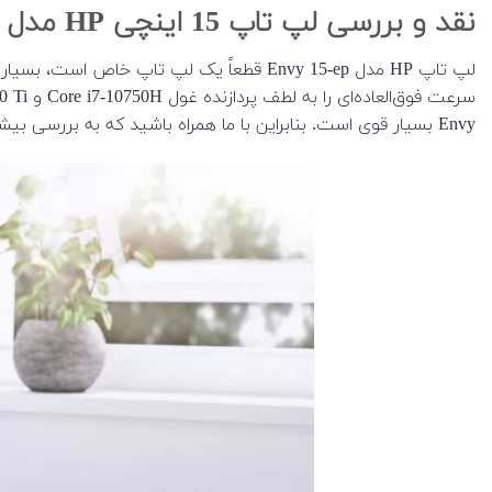
نقد و بررسی لپ تاپ 15 اینچی HP مدل Envy 15-ep i7
لپ تاپ HP مدل Envy 15-ep قطعاً یک لپ ت
Envy بسیار قوی است. بنابراین با ما همراه باشید که به بررسی بیشتر این envy بپردازیم.