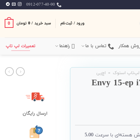
0912-077-40-90
ورود / ثبت‌نام
سبد خرید /
0
0
تومان
وش همکار
تماس با ما
راهنما
تعمیرات لپ تاپ
لپ‌تاپ استوک
»
اچ‌پی
تاپ 15 اینچی HP مدل Envy 15-ep i7
ارسال رایگان
نسل 10 شش هسته‌ای با سرعت 5.00