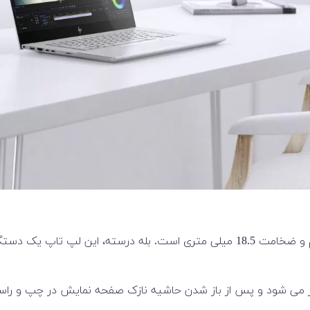
لپتاپ Envy 15 (15-ep) دارای بدنه آلومینیومی با وزن 2.15 کیلوگرم و ضخامت 18.5 میلی
ز می شود و پس از باز شدن حاشیه نازک صفحه نمایش در چپ و راست