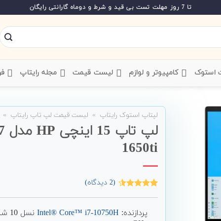
تا 7 روز مهلت تست بی قید و شرط و دوماه گارانتی رایگان
ت استوک
‌ کامپیوتر و لوازم
‌ لیست قیمت
‌ مجله رایتاپ
فر
لپتاپ استوک رایتاپ
»
لیست قیمت لپ تاپ رایتاپ
»
لپ 
1650ti
(
2
دیدگاه)
2
امتیاز
4.50
از 5 امتیاز
مشتری
پردازنده:
Intel® Core™ i7-10750H