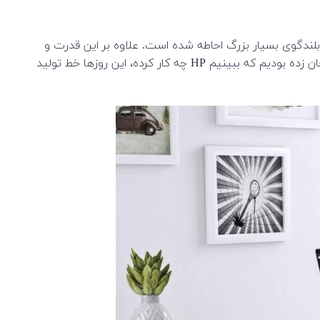
و قاب بلندگوی بسیار بزرگ احاطه شده است. علاوه بر این قدرت و
سرعت فوق‌العاده‌ای را به لطف پردازنده غول Core i7-10750H و GTX 1650 Ti ارائه می‌کند. وقتی HP این دستگاه را عرضه کرد، واقعاً هیجان زده بودیم که ببینیم HP چه کار کرده، این روزها خط تولید