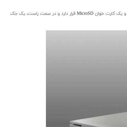
در سمت چپ، ورودی کابل شارژر، به دنبال آن یک پورت USB Type-A 3.2 (Gen. 1)، سپس یک خروجی HDMI، دو کانکتور Thunderbolt و یک کارت خوان MicroSD قرار دارد و در سمت راست، یک جک