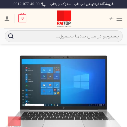
Ski
0912-077-40-90
فروشگاه اینترنتی لپ‌تاپ استوک رایتاپ
t
conten
منو
0
جستجو
برای: