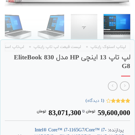
لپتاپ استوک رایتاپ
»
لیست قیمت لپ تاپ رایتاپ
»
لپ‌تاپ استوک
لپ تاپ 13 اینچی HP مدل EliteBook 830
G8
(
1
دیدگاه)
1
امتیاز
83,071,300
59,600,000
تومان
‌ تا ‌
تومان
4.00
از 5
امتیاز
مشتری
پردازنده:
Core™ i7-
/
Intel® Core™ i7-1165G7