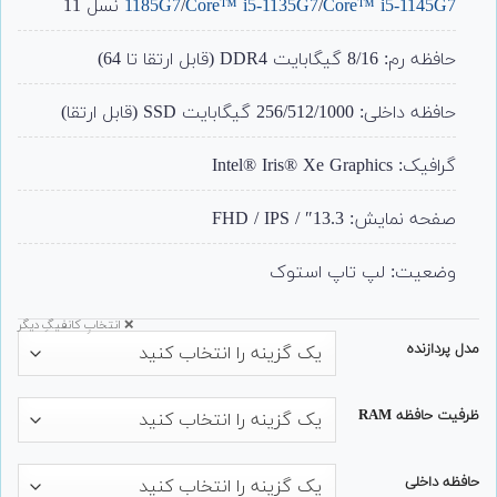
Core™ i5-1145G7
/
Core™ i5-1135G7
/
1185G7
نسل 11
حافظه رم: 8/16 گیگابایت DDR4 (قابل ارتقا تا 64)
حافظه داخلی: 256/512/1000 گیگابایت SSD (قابل ارتقا)
گرافیک:
Intel® Iris® Xe Graphics
صفحه نمایش: 13.3″ / FHD / IPS
وضعیت: لپ تاپ استوک
❌ انتخابِ کانفیگِ دیگر
مدل پردازنده
ظرفیت حافظه RAM
حافظه داخلی