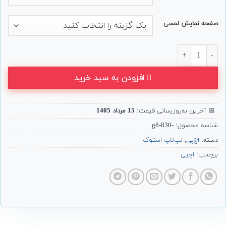
صفحه نمایش لمسی
لپ تاپ 13 اینچی HP مدل EliteBook 830 G8 عدد
افزودن به سبد خرید
📅
آخرین به‌روزرسانی قیمت:
15 مرداد 1405
شناسه محصول:
-830-g8
دسته:
اچ‌پی
,
لپ‌تاپ استوک
برچسب:
اچپی