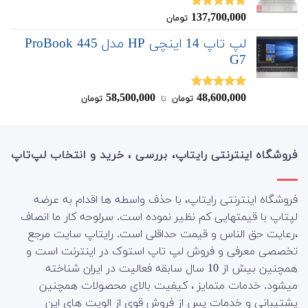
137,700,000
نمره
5.00
تومان
از 5
لپ تاپ 14 اینچی HP مدل ProBook 445
G7
58,500,000
48,600,000
نمره
5.00
تومان
‌ تا ‌
تومان
از 5
فروشگاه اینترنتی رایتاپ، بررسی ، خرید و انتخاب لپ‌تاپ
فروشگاه اینترنتی رایتاپ، با حذف واسطه ها اقدام به عرضه
لپتاپ با قیمتهایی کم نظیر نموده است. سرلوحه کار ما انصاف
،رعایت حق الناس و قیمت حداقلی است. رایتاپ سایت مرجع
تخصصی معرفی و فروش لپ تاپ استوک در اینترنت است و
همچنین بیش از 10 سال سابقه فعالیت در ایران شناخته
میشود. خدمات متمایز ، کیفیت بالای محصولات همچنین
پشتیبانی و خدمات پس از فروش قوی از الویت های این