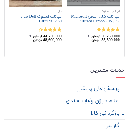
لپ‌تاپ استوک
دل
اچ‌
لپ تاپ 13.5 اینچی Microsoft
لپ‌تاپ استوک Dell مدل
مدل Surface Laptop 2 i5
Latitude 5480
G7
00
44,750,000
50,250,000
نمره
5.00
نمره
4.50
نم
تومان
‌ تا ‌
تومان
‌ تا ‌
00
48,600,000
55,500,000
تومان
تومان
از 5
از 5
از 
خدمات مشتریان
‌ پرسش‌های پرتکرار
اعلام میزان رضایت‌مندی
‌ بازگردانی کالا
گارانتی