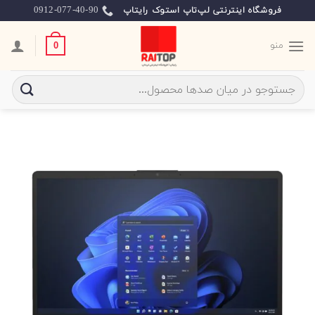
Ski
0912-077-40-90
فروشگاه اینترنتی لپ‌تاپ استوک رایتاپ
t
conten
منو
0
جستجو
برای: