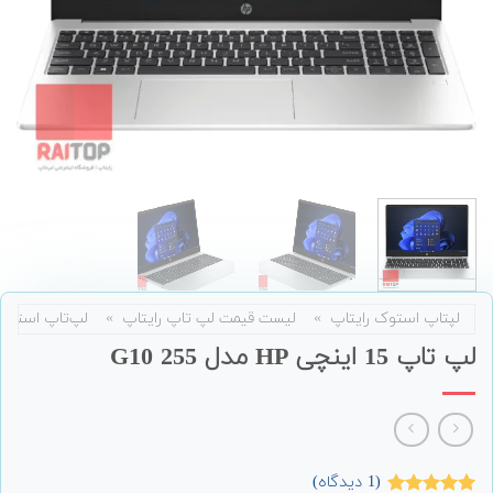
لپتاپ استوک رایتاپ
»
لیست قیمت لپ تاپ رایتاپ
»
لپ‌تاپ استوک
لپ تاپ 15 اینچی HP مدل 255 G10
(
1
دیدگاه)