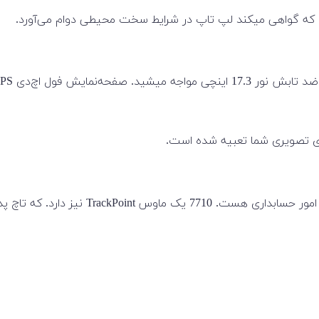
کیبرد لپ تاپ Precision 7710 دارای بخش نامب