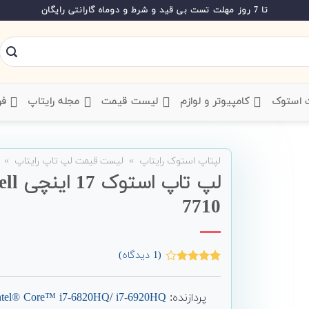
تا 7 روز مهلت تست بی قید و شرط و دوماه گارانتی رایگان
ت استوک
‌ کامپیوتر و لوازم
‌ لیست قیمت
‌ مجله رایتاپ
فر
لپتاپ استوک رایتاپ
»
لیست قیمت لپ تاپ رایتاپ
»
7710
(
1
دیدگاه)
1
امتیاز
4.00
از 5
امتیاز
پردازنده:
i7-6920HQ
/
ntel® Core™ i7-6820HQ
مشتری