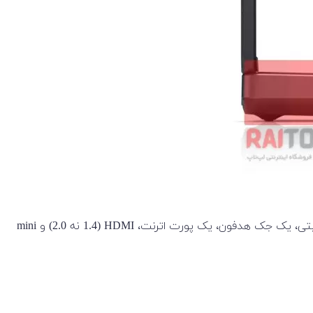
همانطور که انتظار می‌رود پورت ها و اسلات های زیادی دارد: یک کارت خوان، یک جک صوتی ترکیبی، چهار پورت USB 3.0، یک قفل امنیتی، یک جک هدفون، یک پورت اترنت، HDMI (1.4 نه 2.0) و mini