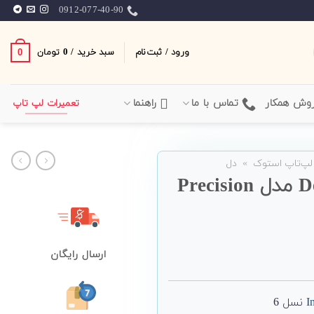
0912-077-40-90
ورود / ثبت‌نام
سبد خرید /
0
0
تومان
وش همکار
تماس با ما
راهنما
تعمیرات لپ تاپ
لپ‌تاپ استوک
»
دل
لپ تاپ استوک 17 اینچی Dell مدل Precision
ارسال رایگان
I
نسل 6