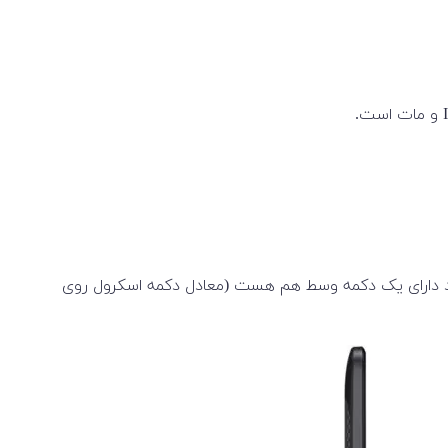
ر یا عددی برای انجام امور حسابداری هست. 7710 یک ماوس TrackPoint نیز دارد. که تاچ پد دارای یک دکمه وسط هم هست (معادل دکمه اسکرول روی