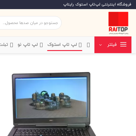
Ski
فروشگاه اینترنتی لپ‌تاپ استوک رایتاپ
t
conten
جستجو
برای:
‌لپ تاپ استوک
‌لپ تاپ نو
‌ تبل
فیلتر