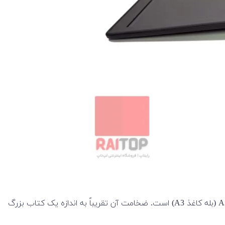
از آنجایی که این لپ تاپ یک مدل 17.3 اینچی است، یک لپ‌تاپ بزرگ با وزن حدود 3.5 کیلوگرم است و دستگاه تقریبا اندازه یک برگه A3 (بله کاغذ A3) است. ضخامت آن تقریباً به اندازه یک کتاب بزرگ