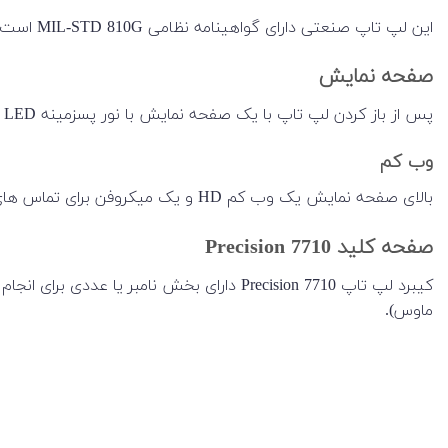
این لپ تاپ صنعتی دارای گواهینامه نظامی MIL-STD 810G است که گواهی میکند لپ تاپ در شرایط سخت محیطی دوام می‌آورد.
صفحه نمایش
پس از باز کردن لپ تاپ با یک صفحه نمایش با نور پسزمینه LED ضد تابش نور 17.3 اینچی مواجه میشید. صفحه‌نمایش فول اچ‌دی IPS و مات است.
وب کم
بالای صفحه نمایش یک وب کم HD و یک میکروفن برای تماس های تصویری شما تعبیه شده است.
صفحه کلید Precision 7710
ماوس).