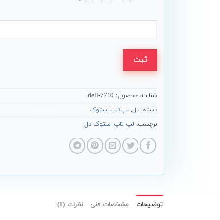
ثبت
شناسه محصول:
7710-dell
دسته:
دل
,
لپ‌تاپ استوک
برچسب:
لپ تاپ استوک دل
توضیحات
مشخصات فنی
نظرات (1)