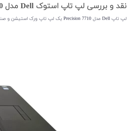
نقد و بررسی لپ تاپ استوک Dell مدل Precision 7710
لپ تاپ Dell مدل Precision 7710 یک لپ تاپ ورک استیشن و صنعتی قوی با سخت افزار حرفه‌ای است. این لپ تاپ با اندازه 17 اینچی یکی از بزرگترین لپ تاپ های ورک استیشن است.