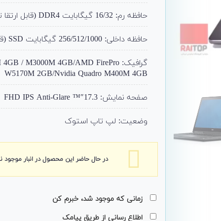
حافظه رم: 16/32 گیگابایت DDR4 (قابل ارتقا تا 64)
حافظه داخلی: 256/512/1000 گیگابایت SSD (قابل ارتقا)
گرافیک: GB / M3000M 4GB/AMD FirePro
W5170M 2GB/Nvidia Quadro M400M 4GB
صفحه نمایش: 17.3″™ FHD IPS Anti-Glare
وضعیت: لپ تاپ استوک
در حال حاضر این محصول در انبار موجود 
زمانی که موجود شد، خبرم کن
اطلاع رسانی از طریق پیامک