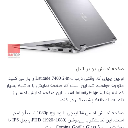
صفحه نمایش دو در 1 دل
اولین چیزی که وقتی درب Latitude 7400 2-in-1 را باز می کنید
متوجه خواهید شد این است که صفحه نمایش با حاشیه بسیار
کم لبه به لبه InfinityEdge است. این صفحه نمایش لمسی از
قلم Active Pen پشتیبانی می‌کند.
صفحه نمایش لمسی 14 اینچی با وضوح 1080p نسبتاً واضح
است. این نمایشگر با رزولوشن FHD (1920×1080)،و پنل IPS با
پوشش براق Corning Gorilla Glass 5 است.