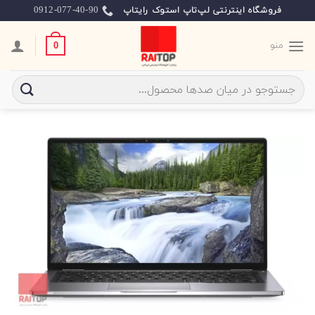
Ski
0912-077-40-90
فروشگاه اینترنتی لپ‌تاپ استوک رایتاپ
t
conten
منو
0
جستجو
برای: