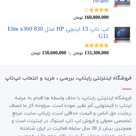
16-ab0
160,800,000
نمره
تومان
4.00
از 5
لپ تاپ 13 اینچی HP مدل Elite x360 830
G11
158,600,000
133,300,000
نمره
5.00
تومان
‌ تا ‌
تومان
از 5
فروشگاه اینترنتی رایتاپ، بررسی ، خرید و انتخاب لپ‌تاپ
فروشگاه اینترنتی رایتاپ، با حذف واسطه ها اقدام به عرضه
لپتاپ با قیمتهایی کم نظیر نموده است. سرلوحه کار ما انصاف
،رعایت حق الناس و قیمت حداقلی است. رایتاپ سایت مرجع
تخصصی معرفی و فروش لپ تاپ استوک در اینترنت است و
همچنین بیش از 10 سال سابقه فعالیت در ایران شناخته
میشود. خدمات متمایز ، کیفیت بالای محصولات همچنین