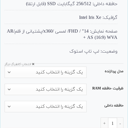
حافظه داخلی: 256/512 گیگابایت SSD (قابل ارتقا)
گرافیک: Intel Iris Xe
صفحه نمایش: 14″ / FHD/ لمسی /x360/پشتیانی از قلم/AR
+ AS (16:9) WVA
وضعیت: لپ تاپ استوک
❌ انتخابِ کانفیگِ دیگر
مدل پردازنده
ظرفیت حافظه RAM
حافظه داخلی
لپ تاپ 2 در 1 Dell مدل Latitude 7400 عدد