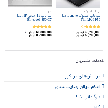
لپ‌تاپ استوک
اچ‌پی
اچ‌
لپ تاپ استوک Lenovo مدل
لپ تاپ 15 اینچی HP مدل
ThinkPad P50
Elitebook 850 G7
مدل dio G3
00
61,800,000
49,700,000
نمره
نمره
5.00
نم
تومان
‌ تا ‌
تومان
‌ تا ‌
00
85,900,000
60,700,000
تومان
تومان
4.00
از 5
از 5
از 
خدمات مشتریان
‌ پرسش‌های پرتکرار
اعلام میزان رضایت‌مندی
‌ بازگردانی کالا
گارانتی