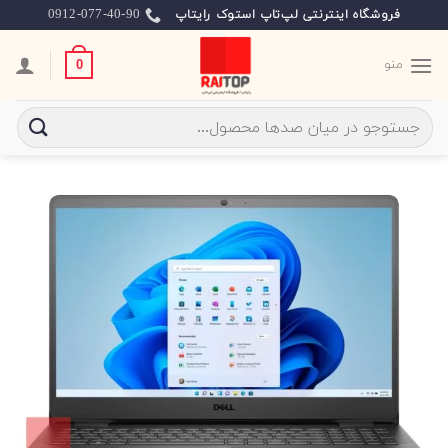
Ski
0912-077-40-90
فروشگاه اینترنتی لپ‌تاپ استوک رایتاپ
t
conten
منو
0
جستجو
برای: