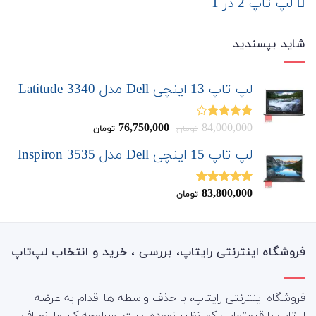
لپ تاپ 2 در 1
شاید بپسندید
لپ تاپ 13 اینچی Dell مدل Latitude 3340
قیمت
قیمت
76,750,000
84,000,000
نمره
تومان
تومان
4.00
از 5
اصلی:
فعلی:
لپ تاپ 15 اینچی Dell مدل Inspiron 3535
76,750,000
84,000,000
تومان
تومان.
بود.
83,800,000
نمره
5.00
تومان
از 5
فروشگاه اینترنتی رایتاپ، بررسی ، خرید و انتخاب لپ‌تاپ
فروشگاه اینترنتی رایتاپ، با حذف واسطه ها اقدام به عرضه
لپتاپ با قیمتهایی کم نظیر نموده است. سرلوحه کار ما انصاف