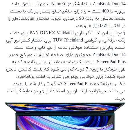
ZenBook Duo 14 با نمایشگر NanoEdge بدون قاب فوق‌العاده
پرنور– تا 400 نیت – و دارای حاشیه‌های بسیار باریک با نسبت
صفحه‌نمایش به بدنه 93 درصدی، تجربه تماشای فوق‌العاده‌ای را
در اختیار شما قرار می‌دهد.
همچنین این نمایشگر دارای PANTONE® Validated برای دقت
رنگ حرفه‌ای، و گواهی TUV Rheinland برای انتشار کمتر نور آبی
است، بنابراین استفاده طولانی مدت از لپ تاپ راحت است.
ZenBook Duo 14 همچنین دارای صفحه نمایش دومِ کجِ جدیدِ
ScreenPad Plus است، یک صفحه نمایش لمسی ثانویه که به
طور خودکار تا زاویه 7 درجه کج می شود که باعث کاهش تابش
خیره کننده برای خوانایی بهتر می شود. به لطف برنامه‌های
داخلی بهینه‌شده ScreenPad Plus که گردش کار شما را بهبود
می‌بخشد، می‌توانید از تصاویر و استفاده از هر دو نمایشگر لذت
ببرید.