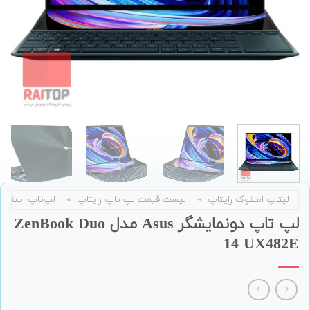
لپتاپ استوک رایتاپ
»
لیست قیمت لپ تاپ رایتاپ
»
لپ‌تاپ استوک
لپ تاپ دونمایشگر Asus مدل ZenBook Duo
14 UX482E