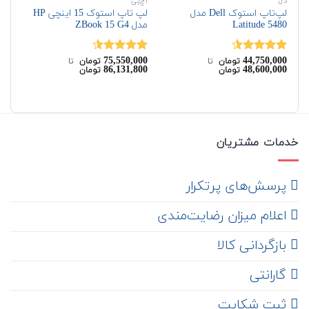
دل
اچ‌پی
اچ‌
لپ‌تاپ استوک Dell مدل
لپ تاپ استوک 15 اینچی HP
Latitude 5480
مدل ZBook 15 G4
مدل dio G3
00
75,550,000
44,750,000
نمره
4.50
نمره
4.50
نم
تومان
‌ تا ‌
تومان
‌ تا ‌
00
86,131,800
48,600,000
تومان
تومان
از 5
از 5
از 
خدمات مشتریان
‌ پرسش‌های پرتکرار
اعلام میزان رضایت‌مندی
‌ بازگردانی کالا
گارانتی
ثبت شکایت