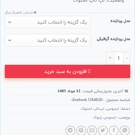
وضعیت: لپ تاپ استوک
❌ انتخابِ کانفیگِ دیگر
مدل پردازنده
مدل پردازنده گرافیکی
لپ تاپ دونمایشگر Asus مدل ZenBook Duo 14 UX482E عدد
افزودن به سبد خرید
📅
آخرین به‌روزرسانی قیمت:
12 مرداد 1405
شناسه محصول:
-Zenbook UX482E-
دسته:
ایسوس
,
لپ‌تاپ استوک
برچسب:
ایسوس زنبوک