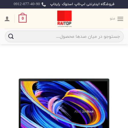
Ski
0912-077-40-90
فروشگاه اینترنتی لپ‌تاپ استوک رایتاپ
t
conten
منو
0
جستجو
برای: