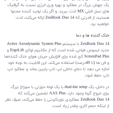
یک جهش بزرگ در عملکرد و بهره وری انرژی نسبت به گرافیک
های نسل قبلی MX لذت ببرید. و اگر یک تولید کننده محتوا
هستید، از قدرتی که ZenBook Duo 14 ارائه می‌کند، لذت
خواهید برد.
خنک کننده ها و دما
ZenBook Duo 14 با سیستم Active Aerodynamic System Plus
جدید ایسوس طراحی شده است که از مکانیزم لولای ErgoLift و
ScreenPad Plus کج شده برای افزایش جریان هوای خنک کننده‌ها
و فن ها (تا 49درصد) استفاده می‌کند. این قابلیت به نوبه خود
اجازه می دهد تا دمای داخلی لپ تاپ پایین بماند و عملکرد لپ
تاپ حفظ شود.
در داخل، یک dual-fan setup با یک لوله حرارتی با سوراخ بزرگ
برای خروج گرما وجود دارد. AAS Plus تضمین می‌کند که
ZenBook Duo 14 عملکردی باورنکردنی را حفظ می‌کند، صرف نظر
از اینکه حجم کاری چقدر زیاد است.