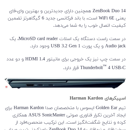
ZenBook Duo 14 همچنین دارای جدیدترین و بهترین وای-فای
یعنی WiFi 6E است، با باند فرکانسی جدید 6 گیگاهرتز تضمین
کیفیت اتصال خوب را به شما می‌دهد.
در سمت راست دستگاه یک اسلات
MicroSD card reader، یک
Audio jack و یک پورت
USB 3.2 Gen 1 وجود دارد.
در سمت چپ نیز یک خروجی برای مانیتور
HDMI 1.4 و دو عدد
™
4 USB-C قرار دارد.
Thunderbolt
اسپیکرهای Harman Kardon
تیم Golden Ear ایسوس با متخصصان صدا Harman Kardon برای
ایجاد آخرین تکرار فناوری صوتی ASUS SonicMaster همکاری
کرده و نتایج شگفت‌انگیز است. این ترکیب منحصربه‌فرد از
سخت‌افزار و نرم‌افزار به ZenBook Duo 14 باورنکردنی‌ترین صدایی