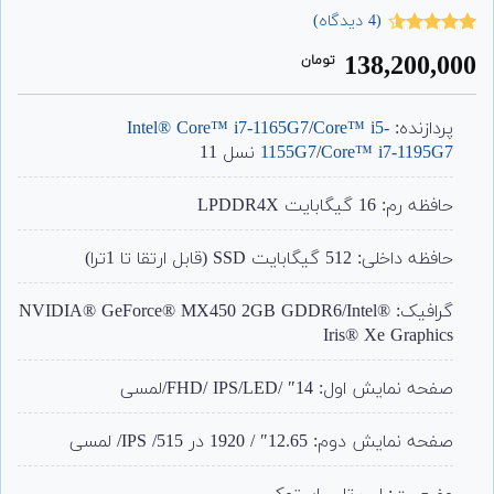
(
4
دیدگاه)
4
امتیاز
4.50
138,200,000
تومان
از 5 امتیاز
مشتری
پردازنده:
Core™ i5-
/
Intel® Core™ i7-1165G7
Core™ i7-1195G7
/
1155G7
نسل 11
حافظه رم: 16 گیگابایت LPDDR4X
حافظه داخلی: 512 گیگابایت SSD (قابل ارتقا تا 1ترا)
گرافیک: NVIDIA® GeForce® MX450 2GB GDDR6/Intel®
Iris® Xe Graphics
صفحه نمایش اول: 14″ /FHD/ IPS/LED/لمسی
صفحه نمایش دوم: 12.65″ / 1920 در 515/ IPS/ لمسی