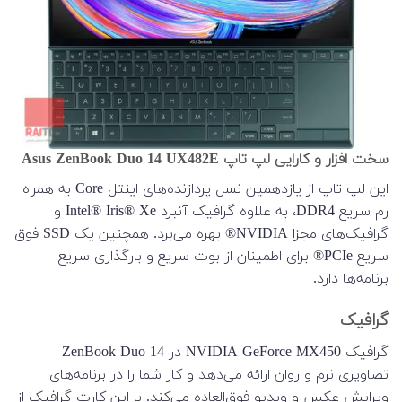
سخت افزار و کارایی لپ تاپ Asus ZenBook Duo 14 UX482E
این لپ تاپ از یازدهمین نسل پردازنده‌های اینتل Core به همراه
رم سریع DDR4، به علاوه گرافیک آنبرد Intel® Iris® Xe و
گرافیک‌های مجزا NVIDIA® بهره می‌برد. همچنین یک SSD فوق
سریع PCIe® برای اطمینان از بوت سریع و بارگذاری سریع
برنامه‌ها دارد.
گرافیک
گرافیک NVIDIA GeForce MX450 در ZenBook Duo 14
تصاویری نرم و روان ارائه می‌دهد و کار شما را در برنامه‌های
ویرایش عکس و ویدیو فوق‌العاده می‌کند. با این کارت گرافیک از