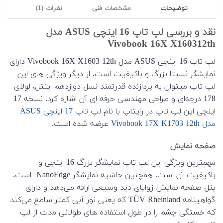
توضیحات
مشخصات فنی
نظرات (1)
نقد و بررسی لپ تاپ 16 اینچی ASUS مدل
Vivobook 16X X160312th
لپ تاپ 16 اینچی ASUS مدل Vivobook 16X X1603 12th دارای
نمایشگر نسبتا بزرگ و باکیفیت است. از دیگر ویژگی های این
لپ تاپ میتوان به پردازنده قدرتمند نسل دوازدهم اینتل، لولای
178 درجه‌ای و طراحی مهندسی حرفه ای آن اشاره کرد. نسخه 17
اینچی این لپ تاپ در رایتاپ با نام
لپ تاپ 17 اینچی ASUS
مدل
Vivobo
17X K1703 12th
ok
عرضه شده است.
صفحه نمایش
مهمترین ویژگی این لپ تاپ نمایشگر بزرگ 16 اینچی و
باکیفیت آن است. همچنین حاشیه نمایشگر NanoEdge است.
پنل صفحه نمایش زوایای دید وسیعی ارائه می‌دهد و دارای
گواهینامه TÜV Rheinland که یعنی نور آبی کمتر ساطع می‌کند
که خستگی چشم را در طول استفاده های طولانی مدت از لپ