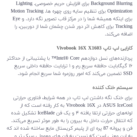
Background Blurring برای افزایش حریم خصوصی. Lighting
Optimization برای تنظیم سایه روی چهره ها. Motion Tracking
برای اینکه همیشه شما را در مرکز قاب تصویر نگه دارد. و Eye
Tracking برای کاهش اثر دور شدن چشمان شما از دوربین، را
اضافه می‌کند.
کارایی لپ تاپ Vivobook 16X X1603
پردازنده‌های نسل دوازدهم Intel® Core™ با پشتیبانی از حداکثر
۱۶ گیگابایت حافظه سریع رم و ۱ ترابایت حافظه داخلی سریع
SSD تضمین می‌کند که امور روزمره شما سریع انجام شود.
سیستم خنک کننده
برای خنک نگه داشتن لپ تاپ در همه شرایط، فناوری حرارتی
ASUS IceCool در Vivobook 16X به کار رفته است که از
لوله‌های حرارتی ارتقا یافته ۴ و یک فن IceBlade تشکیل شده
که انتقال حرارت داخل به بیرون را به طور موثر تسریع می‌کند.
فن و پروانه 87 پره ای از پلیمر کریستال مایع ساخته شده اند که
به این معنی است که نسبت به فن های معمولی سبک تر و