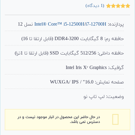
(
1
دیدگاه)
1
امتیاز
5.00
از 5 امتیاز
مشتری
پردازنده:
i7-12700H
/
Intel® Core™ i5-12500H
نسل 12
حافظه رم: 8 گیگابایت DDR4-3200 (قابل ارتقا تا 16)
حافظه داخلی: 512/256 گیگابایت SSD (قابل ارتقا تا 1ترا)
گرافیک: Intel Iris Xᵉ Graphics
صفحه نمایش: 16.0″ / WUXGA/ IPS
وضعیت: لپ تاپ نو
در حال حاضر این محصول در انبار موجود نیست و در
دسترس نمی باشد.