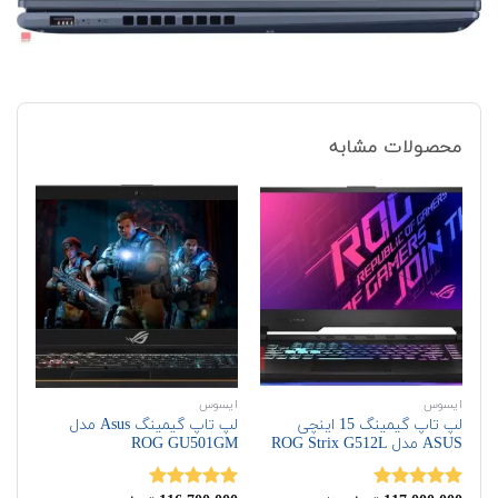
محصولات مشابه
ایسوس
ایسوس
ای
لپ تاپ گیمینگ 15 اینچی
لپ تاپ گیمینگ Asus مدل
ASUS مدل ROG Strix G512L
ROG GU501GM
ASUS مدل 