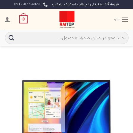
Ski
0912-077-40-90
فروشگاه اینترنتی لپ‌تاپ استوک رایتاپ
t
conten
منو
0
جستجو
برای: