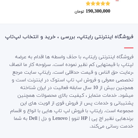
190,300,000
نمره
5.00
تومان
از 5
فروشگاه اینترنتی رایتاپ، بررسی ، خرید و انتخاب لپ‌تاپ
فروشگاه اینترنتی رایتاپ، با حذف واسطه ها اقدام به عرضه
لپتاپ با قیمتهایی کم نظیر نموده است. سرلوحه کار ما انصاف
،رعایت حق الناس و قیمت حداقلی است. رایتاپ سایت مرجع
تخصصی معرفی و فروش لپ تاپ استوک در اینترنت است و
همچنین بیش از 10 سال سابقه فعالیت در ایران شناخته
میشود. خدمات متمایز ، کیفیت بالای محصولات همچنین
پشتیبانی و خدمات پس از فروش قوی از الویت های این
مجموعه است.
رایتاپ با فروش لپ تاپ هایی با انواع و اقسام
برندهایی نظیر اچ پی | HP لنوو | Lenovo و دِل | Dell به شما
خدمت رسانی می‌کند.