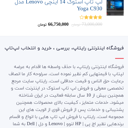
لپ تاپ استوک 14 اینچی Lenovo مدل
Yoga C930
قیمت
قیمت
66,750,000
73,000,000
نمره
تومان
تومان
4.00
از 5
اصلی:
فعلی:
66,750,000
73,000,000
تومان
تومان.
بود.
فروشگاه اینترنتی رایتاپ، بررسی ، خرید و انتخاب لپ‌تاپ
فروشگاه اینترنتی رایتاپ، با حذف واسطه ها اقدام به عرضه
لپتاپ با قیمتهایی کم نظیر نموده است. سرلوحه کار ما انصاف
،رعایت حق الناس و قیمت حداقلی است. رایتاپ سایت مرجع
تخصصی معرفی و فروش لپ تاپ استوک در اینترنت است و
همچنین بیش از 10 سال سابقه فعالیت در ایران شناخته
میشود. خدمات متمایز ، کیفیت بالای محصولات همچنین
پشتیبانی و خدمات پس از فروش قوی از الویت های این
مجموعه است.
رایتاپ با فروش لپ تاپ هایی با انواع و اقسام
برندهایی نظیر اچ پی | HP لنوو | Lenovo و دِل | Dell به شما