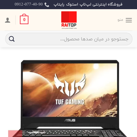
Ski
0912-077-40-90
فروشگاه اینترنتی لپ‌تاپ استوک رایتاپ
t
conten
منو
0
جستجو
برای: