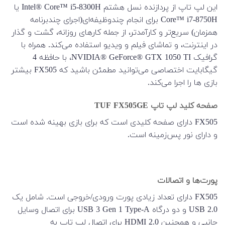
این لپ تاپ از پردازنده نسل هشتم Intel® Core™ i5-8300H یا
Core™ i7-8750H برای انجام چندوظیفه‌ای(اجرای چندبرنامه
همزمان) سریع‌تر و کارآمدتر، از جمله کارهای روزانه، گشت و گذار
در اینترنت، و تماشای فیلم و ویدیو استفاده می‌کند. همراه با
گرافیک NVIDIA® GeForce® GTX 1050 TI، با حافظه 4
گیگابایت اختصاصی می‌توانید مطمئن باشید که FX505 بیشتر
بازی ها را اجرا می‌کند.
صفحه کلید لپ تاپ TUF FX505GE
FX505 دارای صفحه کلیدی است که برای بازی بهینه شده است
و دارای نور پس‌زمینه است.
پورت‌ها و اتصالات
FX505 دارای تعداد زیادی پورت ورودی/خروجی است. شامل یک
USB 2.0 و دو درگاه USB 3 Gen 1 Type-A برای اتصال وسایل
جانبی و همچنین HDMI 2.0 برای اتصال لپ تاپ به