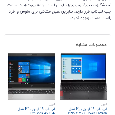
نمایشگر(مانیتور/تلویزیون) خارجی است. همه پورت‌ها در سمت
چپ لپ‌تاپ قرار دارند، بنابراین هیچ مشکلی برای ماوس و افراد
راست دست وجود ندارد.
محصولات مشابه
اچ‌پی
اچ‌پی
اچ‌
لپ تاپ 15 اینچی Hp مدل
لپ‌تاپ 15 اینچی HP مدل
G6
ProBook 450 G6
ENVY x360 15-ee1 Ryzen