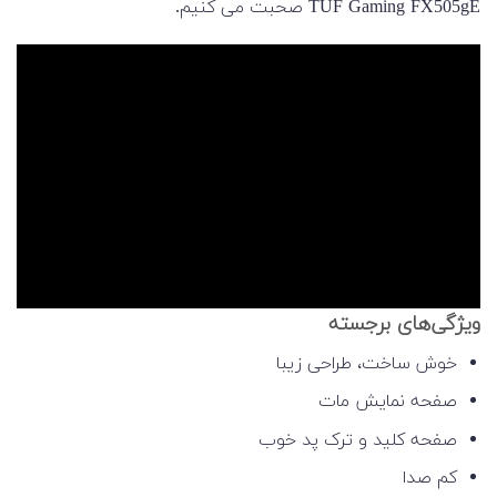
TUF Gaming FX505gE صحبت می کنیم.
ویژگی‌های برجسته
خوش ساخت، طراحی زیبا
صفحه نمایش مات
صفحه کلید و ترک پد خوب
کم صدا