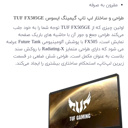
مقرون به صرفه
طراحی و ساختار لپ تاپ گیمینگ ایسوس TUF FX505GE
اولین چیزی که از TUF FX505GE توجه شما را به خود جلب
می‌کند طراحی جمع و جور آن با حاشیه های باریک صفحه
نمایش است. FX505 با پوشش آلومینیومی Future Tank عرضه
می شود که دارای طراحی متمایز Radiating-X با روکش سند
بلاست به عنوان مکمل است. طراحی شش ضلعی در قسمت
زیرین لپ‌تاپ، استحکام ساختاری بیشتری را ایجاد می‌کند.