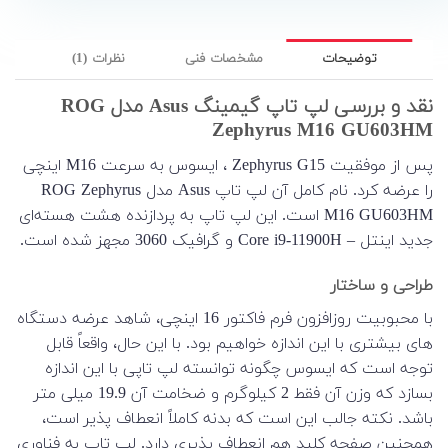
توضیحات
مشخصات فنی
نظرات (1)
نقد و بررسی لپ تاپ گیمینگ Asus مدل ROG
Zephyrus M16 GU603HM
پس از موفقیت Zephyrus G15 ، ایسوس به سرعت M16 اینچی
را عرضه کرد. نام کامل آن لپ تاپ Asus مدل ROG Zephyrus
M16 GU603HM است. این لپ تاپ به پردازنده هشت هسته‌ای
جدید اینتل – Core i9-11900H و گرافیک 3060 مجهز شده است.
طراحی و ساختار
با محبوبیت روزافزون فرم فاکتور 16 اینچی، شاهد عرضه دستگاه
های بیشتری با این اندازه خواهیم بود. با این حال، واقعاً قابل
توجه است که ایسوس چگونه توانسته لپ تاپی با این اندازه
بسازد که وزن آن فقط 2 کیلوگرم و ضخامت آن 19.9 میلی متر
باشد. نکته جالب این است که بدنه کاملاً انعطاف پذیر است،
همچنین صفحه کلید هم انعطاف پذیری دارد. لپ تاپ به فناوری