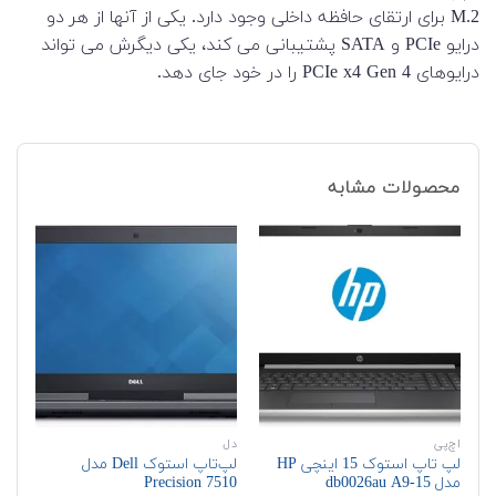
M.2 برای ارتقای حافظه داخلی وجود دارد. یکی از آنها از هر دو
درایو PCIe و SATA پشتیبانی می کند، یکی دیگرش می تواند
درایوهای PCIe x4 Gen 4 را در خود جای دهد.
محصولات مشابه
اچ‌پی
دل
اچ‌
لپ تاپ استوک 15 اینچی HP
لپ‌تاپ استوک Dell مدل
مدل 15-db0026au A9
Precision 7510
G8