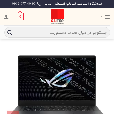
Ski
0912-077-40-90
فروشگاه اینترنتی لپ‌تاپ استوک رایتاپ
t
conten
منو
0
جستجو
برای: