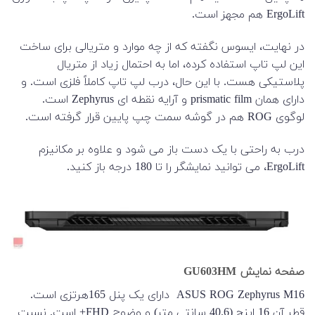
ErgoLift هم مجهز است.
در نهایت، ایسوس نگفته که از چه موارد و متریالی برای ساخت
این لپ تاپ استفاده کرده، اما به احتمال زیاد از متریال
پلاستیکی هست. با این حال، درب لپ تاپ کاملاً فلزی است. و
دارای همان prismatic film و آرایه نقطه ای Zephyrus است.
لوگوی ROG هم در گوشه سمت چپ پایین قرار گرفته است.
درب به راحتی با یک دست باز می شود و علاوه بر مکانیزم
ErgoLift، می توانید نمایشگر را تا 180 درجه باز کنید.
صفحه نمایش GU603HM
ASUS ROG Zephyrus M16 دارای یک پنل 165هرتزی است.
قطر آن 16 اینچ (40.6 سانتی متر) و وضوح FHD+ است. نسبت