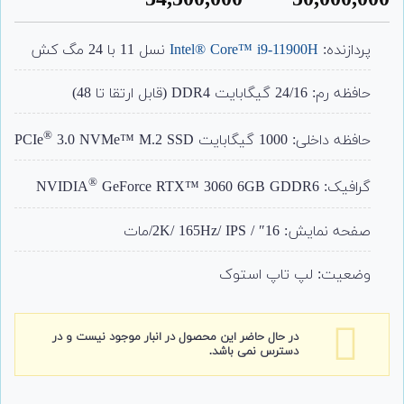
54,500,000
50,000,000
مشتری
پردازنده:
Intel® Core™ i9-11900H
نسل 11 با 24 مگ کش
حافظه رم: 24/16 گیگابایت DDR4 (قابل ارتقا تا 48)
®
حافظه داخلی: 1000 گیگابایت PCIe
3.0 NVMe™ M.2 SSD
®
گرافیک: NVIDIA
GeForce RTX™ 3060 6GB GDDR6
صفحه نمایش: 16″ / 2K/ 165Hz/ IPS/مات
وضعیت: لپ تاپ استوک
در حال حاضر این محصول در انبار موجود نیست و در
دسترس نمی باشد.