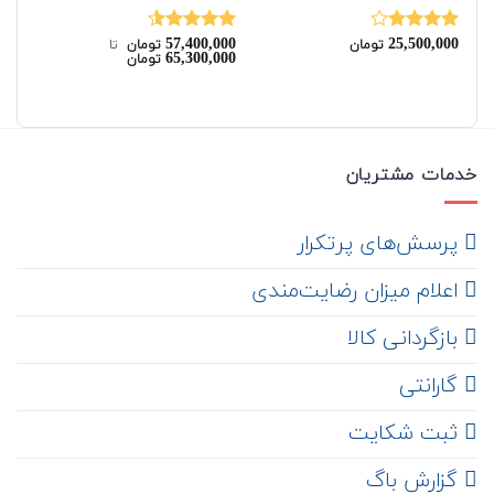
00
57,400,000
25,500,000
نمره
نمره
4.50
نم
تومان
تومان
‌ تا ‌
00
65,300,000
تومان
4.00
از 5
از 5
از 
خدمات مشتریان
‌ پرسش‌های پرتکرار
اعلام میزان رضایت‌مندی
‌ بازگردانی کالا
گارانتی
ثبت شکایت
‌ گزارش باگ