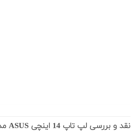
نقد و بررسی لپ تاپ 14 اینچی ASUS مدل ExpertBook B1 B1402 13th Gen