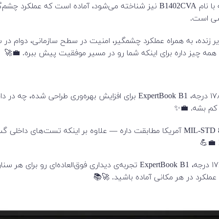
لپ تاپ 14 اینچی ASUS مدل ExpertBook B1 B1402 13th Gen که با نام B1402CVA نیز شنا
شی است.
همه چیز داره برای اینکه شما رو در مسیر موفقیت پیش ببره. 💼🚀
با صفحه‌نمایش ۱۴ اینچی NanoEdge و زاویه دید ۱۷۸ درجه، xpertBook B1
 کم بشه. 💼✨
ExpertBook B1 با استاندارد نظامی پیشروی MIL-STD 810H آمریکا مطابقت داره — علاوه 
 💼💪
 عملکرد در هر مکانی آماده باشید. 🚀📚