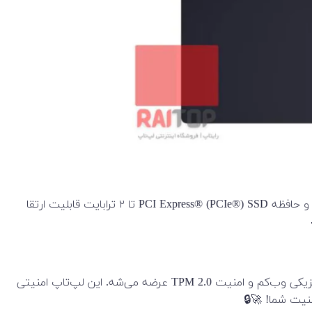
ExpertBook B1 مجهز به پردازنده نسل سیزدهم Intel® Core™ هست . همچنین تا ۴۸ گیگابایت رم رو ساپورت می‌کنه و حافظه PCI Express® (PCIe®) SSD تا ۲ ترابایت قابلیت ارتقا
ExpertBook B1 با ویژگی‌های قدرتمندی مانند ورود با چهره، حسگر اثر انگشت، شیار قفل کنزینگتون، محافظ فیزیکی وب‌کم و امنیت TPM 2.0 عرضه می‌شه. این لپ‌تاپ امنیتی
نیت شما! 🚀🔒