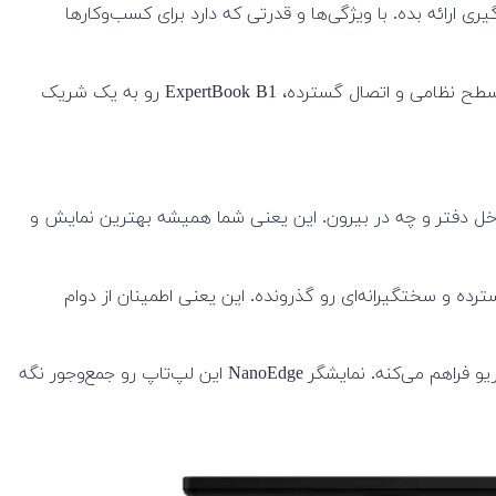
خته می‌شود، آماده است که عملکرد چشم‌گیری ارائه بده. با ویژگی‌ها و قدرتی که دارد برای کسب‌وکارها
طراحی جمع‌وجور، صفحه نمایش روشن و واضح ۱۴ اینچی برای تصاویر زنده، به همراه عملکرد چشمگیر، امنیت در سطح سازمانی، دوام در سطح نظامی و اتصال گسترده، ExpertBook B1 رو به یک شریک
E برای افزایش بهره‌وری طراحی شده، چه در داخل دفتر و چه در بیرون. این یعنی شما همیشه بهترین نمایش و
بر اینکه تست‌های داخلی گسترده و سختگیرانه‌ای رو گذرونده. این یعنی اطمینان از دوام
! با نمایشگر ۱۴ اینچی NanoEdge و زاویه دید ۱۷۸ درجه، ExpertBook B1 تجربه‌ی دیداری فوق‌العاده‌ای رو برای هر سناریو فراهم می‌کنه. نمایشگر NanoEdge این لپ‌تاپ رو جمع‌وجور نگه