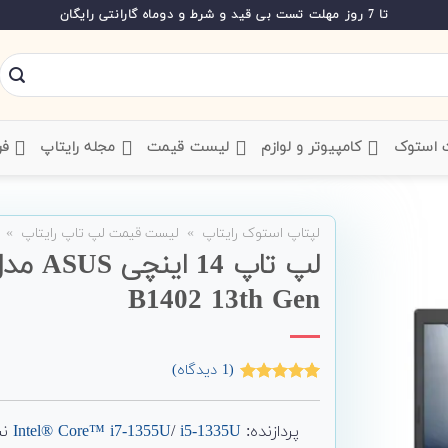
تا 7 روز مهلت تست بی قید و شرط و دوماه گارانتی رایگان
ت استوک
‌ کامپیوتر و لوازم
‌ لیست قیمت
‌ مجله رایتاپ
فر
لپتاپ استوک رایتاپ
»
لیست قیمت لپ تاپ رایتاپ
»
B1402 13th Gen
(
1
دیدگاه)
1
امتیاز
5.00
از 5 امتیاز
مشتری
پردازنده:
i5-1335U
/
Intel® Core™ i7-1355U
نسل