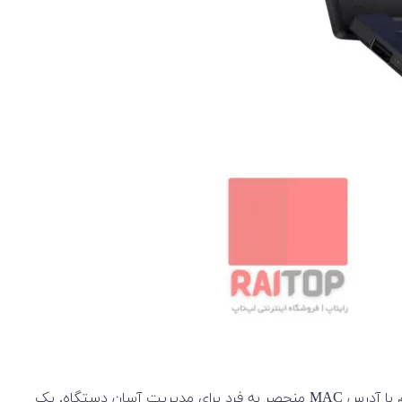
این ExpertBook B1 همه چیز رو برای افزایش بهره‌وری داره. پورت‌های USB Type-A و USB Type-C، خروجی HDMI و اتصال شبکه باسیم با آدرس MAC منحصر به فرد برای مدیریت آسان دستگاه. یک