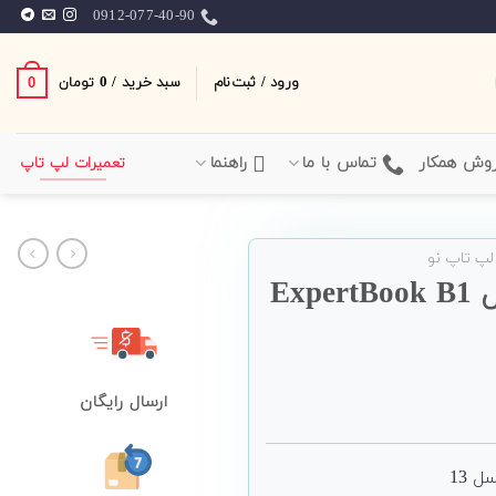
0912-077-40-90
ورود / ثبت‌نام
سبد خرید /
0
0
تومان
وش همکار
تماس با ما
راهنما
تعمیرات لپ تاپ
لپ تاپ نو
لپ تاپ 14 اینچی ASUS مدل ExpertBook B1
ارسال رایگان
 13