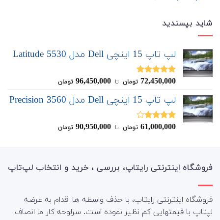
شاید بپسندید
لپ تاپ 15 اینچی Dell مدل Latitude 5530
96,450,000
72,450,000
نمره
5.00
تومان
‌ تا ‌
تومان
از 5
لپ تاپ 15 اینچی Dell مدل Precision 3560
90,950,000
61,000,000
نمره
تومان
‌ تا ‌
تومان
4.00
از 5
فروشگاه اینترنتی رایتاپ، بررسی ، خرید و انتخاب لپ‌تاپ
فروشگاه اینترنتی رایتاپ، با حذف واسطه ها اقدام به عرضه
لپتاپ با قیمتهایی کم نظیر نموده است. سرلوحه کار ما انصاف