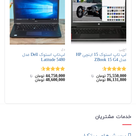
اچ‌پی
دل
اچ‌
لپ تاپ استوک 15 اینچی HP
لپ‌تاپ استوک Dell مدل
مدل ZBook 15 G4
Latitude 5480
G7
00
44,750,000
75,550,000
نمره
4.50
نمره
4.50
نم
تومان
‌ تا ‌
تومان
‌ تا ‌
00
48,600,000
86,131,800
تومان
تومان
از 5
از 5
00
خدمات مشتریان