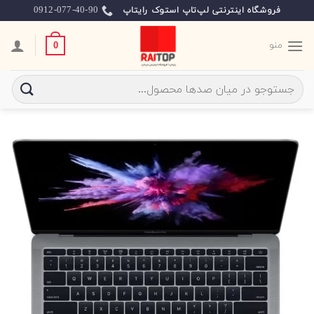
Ski
0912-077-40-90
فروشگاه اینترنتی لپ‌تاپ استوک رایتاپ
t
conten
منو
0
جستجو
برای: