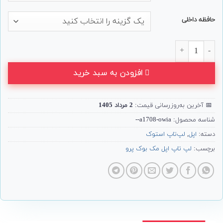
حافظه داخلی
لپ تاپ 13 اینچی استوک Apple مدل MacBook Pro (2017) عدد
افزودن به سبد خرید
📅
آخرین به‌روزرسانی قیمت:
2 مرداد 1405
شناسه محصول:
a1708-owia--
دسته:
اپل
,
لپ‌تاپ استوک
برچسب:
لپ تاپ اپل مک بوک پرو