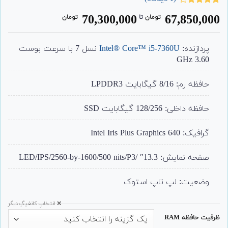
1
امتیاز
70,300,000
67,850,000
تومان
‌ تا ‌
تومان
4.00
از 5
امتیاز
مشتری
پردازنده:
Intel® Core™ i5-7360U
نسل 7 با سرعت بوست
3.60 GHz
حافظه رم: 8/16 گیگابایت LPDDR3
حافظه داخلی: 128/256 گیگابایت SSD
گرافیک: Intel Iris Plus Graphics 640
صفحه نمایش: 13.3″ /LED/IPS/2560-by-1600/500 nits/P3
وضعیت: لپ تاپ استوک
❌ انتخابِ کانفیگِ دیگر
ظرفیت حافظه RAM