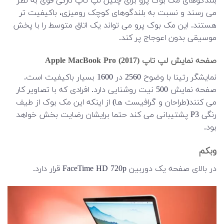
بلندگوهای مک بوک پرو برای چنین لپ تاپ نازکی قوی به نظر
می رسند و نسبت به بلندگوهای کوچک رومیزی، باکیفیت تر
هستند. این مک بوک پرو می تواند یک اتاق متوسط ​​را با پخش
موسیقی بدون اعوجاج پر کند.
صفحه نمایش لپ تاپ Apple MacBook Pro (2017)
نمایشگر رتینا با وضوح 2560 در 1600 بسیار باکیفیت است.
صفحه نمایش 500 نیت روشنایی دارد. افرادی که با تصاویر کار
می کنند(طراحان و گرافیست ها) از اینکه این مک بوک از طیف
رنگی P3 پشتیبانی می کند حتما برایشان رضایت بخش خواهد
بود.
وبکم
در بالای صفحه یک دوربین FaceTime HD 720p قرار دارد.