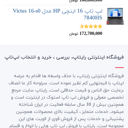
160,800,000
تومان
از 5
لپ تاپ 16 اینچی HP مدل Victus 16-s0
7840HS
172,700,000
نمره
4.50
تومان
از 5
فروشگاه اینترنتی رایتاپ، بررسی ، خرید و انتخاب لپ‌تاپ
فروشگاه اینترنتی رایتاپ، با حذف واسطه ها اقدام به عرضه
لپتاپ با قیمتهایی کم نظیر نموده است. سرلوحه کار ما انصاف
،رعایت حق الناس و قیمت حداقلی است. رایتاپ سایت مرجع
تخصصی معرفی و فروش لپ تاپ استوک در اینترنت است و
همچنین بیش از 10 سال سابقه فعالیت در ایران شناخته
میشود. خدمات متمایز ، کیفیت بالای محصولات همچنین
پشتیبانی و خدمات پس از فروش قوی از الویت های این
مجموعه است.
رایتاپ با فروش لپ تاپ هایی با انواع و اقسام