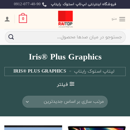
Ski
0912-077-40-90
فروشگاه اینترنتی لپ‌تاپ استوک رایتاپ
t
conten
منو
0
جستجو
برای:
Iris® Plus Graphics
لپتاپ استوک رایتاپ
»
IRIS® PLUS GRAPHICS
فیلتر