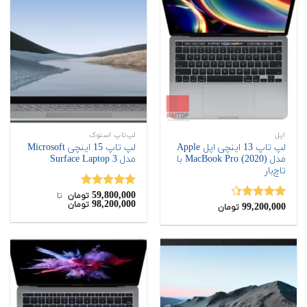
اپل
لپ‌تاپ استوک
لپ تاپ 13 اینچی اپل Apple
لپ تاپ 15 اینچی Microsoft
مدل MacBook Pro (2020) با
مدل Surface Laptop 3
تاچ‌بار
59,800,000
نمره
5.00
تومان
‌ تا ‌
98,200,000
تومان
99,200,000
از 5
نمره
4.33
تومان
از 5