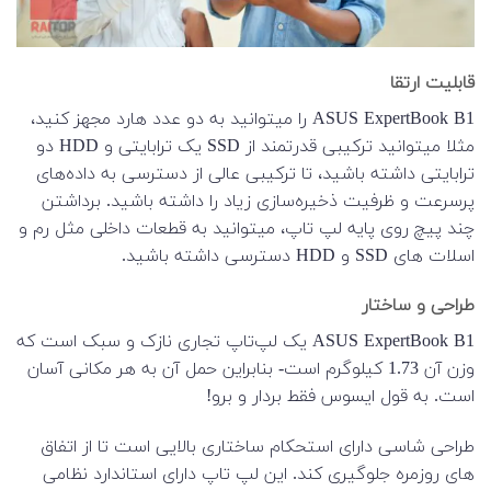
قابلیت ارتقا
ASUS ExpertBook B1 را میتوانید به دو عدد هارد مجهز کنید،
مثلا میتوانید ترکیبی قدرتمند از SSD یک ترابایتی و HDD دو
ترابایتی داشته باشید، تا ترکیبی عالی از دسترسی به داده‌های
پرسرعت و ظرفیت ذخیره‌سازی زیاد را داشته باشید. برداشتن
چند پیچ روی پایه لپ تاپ، میتوانید به قطعات داخلی مثل رم و
اسلات های SSD و HDD دسترسی داشته باشید.
طراحی و ساختار
ASUS ExpertBook B1 یک لپ‌تاپ تجاری نازک و سبک است که
وزن آن 1.73 کیلوگرم است- بنابراین حمل آن به هر مکانی آسان
است. به قول ایسوس فقط بردار و برو!
طراحی شاسی دارای استحکام ساختاری بالایی است تا از اتفاق
های روزمره جلوگیری کند. این لپ تاپ دارای استاندارد نظامی