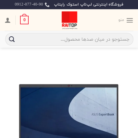
Ski
0912-077-40-90
فروشگاه اینترنتی لپ‌تاپ استوک رایتاپ
t
conten
منو
0
جستجو
برای: