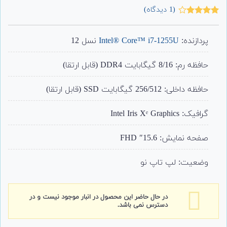
(
1
دیدگاه)
1
امتیاز
4.00
از 5
امتیاز
پردازنده:
Intel® Core™ i7-1255U
نسل 12
مشتری
حافظه رم: 8/16 گیگابایت DDR4 (قابل ارتقا)
حافظه داخلی: 256/512 گیگابایت SSD (قابل ارتقا)
گرافیک: Intel Iris Xᵉ Graphics
صفحه نمایش: 15.6″ FHD
وضعیت: لپ تاپ نو
در حال حاضر این محصول در انبار موجود نیست و در
دسترس نمی باشد.