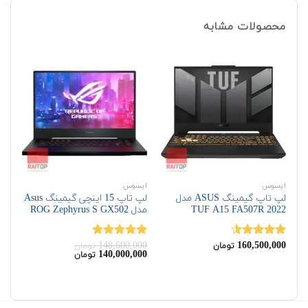
محصولات مشابه
ایسوس
ایسوس
ای
لپ تاپ گیمینگ ASUS مدل
لپ تاپ 15 اینچی گیمینگ Asus
TUF A15 FA507R 2022
مدل ROG Zephyrus S GX502
ASUS مدل 
00
148,600,000
160,500,000
نمره
4.50
نمره
5.00
نم
تومان
تومان
قیمت
قیمت
00
140,000,000
تومان
از 5
از 5
از 
اصلی:
فعلی:
140,000,000
148,600,000
تومان
تومان.
بود.