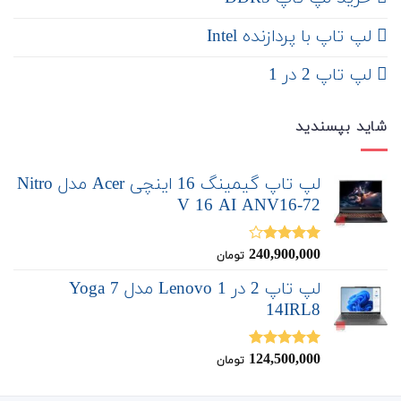
لپ تاپ با پردازنده Intel
لپ تاپ 2 در 1
شاید بپسندید
لپ تاپ گیمینگ 16 اینچی Acer مدل Nitro
V 16 AI ANV16-72
240,900,000
نمره
تومان
4.00
از 5
لپ تاپ 2 در 1 Lenovo مدل Yoga 7
14IRL8
124,500,000
نمره
5.00
تومان
از 5