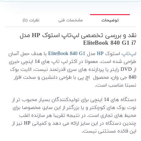
توضیحات
مشخصات فنی
نظرات (1)
نقد و بررسی تخصصی لپ‌تاپ استوک HP مدل
EliteBook 840 G1 i7
لپ‌تاپ
استوک
HP
مدل
EliteBook 840 G1
با هدف حمل آسان
طراحی شده است. معمولا در اکثر لپ تاپ های 14 اینچی خبری
از DVD رایتر یا پردازنده های سری قدرتمند نیست. الایت بوک
840 جی وان، محصول اچ پی با طراحی دلنشین و سخت افزار
نسبتا مناسب است.
دستگاه های 14 اینچی برای تولیدکنندگان بسیار محبوب تر از
نوت بوک های کوچکتر و یا بزرگتر از این سایز، مخصوصا برای
محیط های تجاری است. در نتیجه تقریبا هر سازنده اغلب
چندین دستگاه در این سایز ارائه می دهد و کمپانی HP نیز از
این قائده مستثنی نیست.