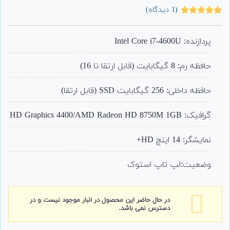
(
1
دیدگاه)
1
امتیاز
5.00
از 5 امتیاز
مشتری
پردازنده: Intel Core i7-4600U
حافظه رم: 8 گیگابایت (قابل ارتقا تا 16)
حافظه داخلی: 256 گیگابایت SSD (قابل ارتقا)
گرافیک: HD Graphics 4400/AMD Radeon HD 8750M 1GB
نمایشگر: 14 اینچ HD+
وضعیت:لپ تاپ استوک
در حال حاضر این محصول در انبار موجود نیست و در
دسترس نمی باشد.