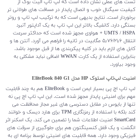
تست های عملی نشان داده است که لپ تاپ الیت بوک از
کیفیت سیگنال خوب و اتصال پایدار در مسافت های طولانی تر
برخوردار است. نتایج بدیهی است که به ترکیب لپ تاپ و روتر
بستگی دارد. کانفیگ بالاتر این لپ تاپ به یک آداپتور آنبرد
UMTS / HSPA + هواوی مجهز شده است که حداکثر سرعت
انتقال ۵٫۷۶/۲۱٫۶ مگابیت در ثانیه را فراهم می آورد. آنتن ها و
کابل های لازم باید در کلیه پیکربندی ها از قبل موجود باشد.
بنابراین استفاده از یک کارت WWAN اضافی نباید مشکلی به
وجود بیاورد.
امنیت لپ‌تاپ استوک HP مدل EliteBook 840 G1
لپ تاپ اچ پی بسیار ایمن است و EliteBook هم به چند قابلیت
مهم برای امنیتی پایدار مجهز شده است. این لپ تاپ اچ پی نه
تنها از بایوس در مقابل دسترسی های غیر مجاز محافظت می
کند بلکه با استفاده از رمزنگاری TPM برای هارد دیسک و خوانند
SmartCard امنیت اطلاعات شما را تضمین می کند. یک اسکنر اثر
انگشت و یک قفل کنسینگتون هم برای جلوگیری از سرقت های
فیزیکی وجود دارد. همه قابلیت های امنیتی توسط برنامه ای به