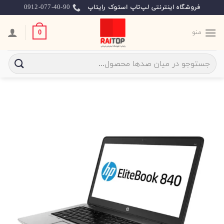
Ski
0912-077-40-90
فروشگاه اینترنتی لپ‌تاپ استوک رایتاپ
t
conten
منو
0
جستجو
برای: