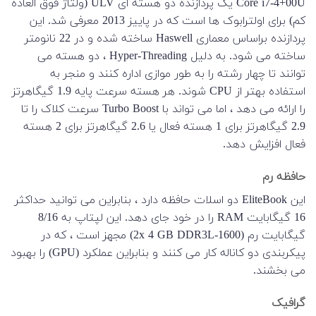
Core i7-4+00U یک پردازنده دو هسته ای ULV (ولتاژ فوق العاده
کم) برای اولترابوک ها است که در پاییز 2013 معرفی شد. این
پردازنده براساس معماری Haswell ساخته شده و در 22 نانومتر
ساخته می شود. به دلیل Hyper-Threading ، دو هسته می
توانند تا چهار رشته را به طور موازی اداره کنند و منجر به
استفاده بهتر از CPU شوند. هر هسته سرعت پایه 1.9 گیگاهرتز
را ارائه می دهد ، اما می تواند با Turbo Boost سرعت کلاک را تا
2.9 گیگاهرتز برای 1 هسته فعال یا 2.6 گیگاهرتز برای 2 هسته
فعال افزایش دهد.
حافظه رم
این EliteBook دو اسلات حافظه دارد ، بنابراین می توانید حداکثر
16 گیگابایت RAM را در خود جای دهد. این لپتاپ به 8/16
گیگابایت رم (2x 4 GB DDR3L-1600) مجهز است ، که در
پیکربندی دو کاناله کار می کنند و بنابراین عملکرد (GPU) را بهبود
می بخشند.
گرافیک