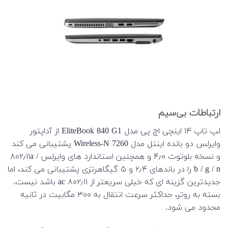
ارتباطات بی‌سیم
لپ تاپ ۱۴ اینچی اچ پی مدل EliteBook 840 G1 از آداپتور
وایرلس دو بانده اینتل مدل Wireless-N 7260 پشتیبانی می کند
و نسخه بلوتوث ۴٫۰ و همچنین استاندارد های وایرلس ۸۰۲٫۱۱a /
b / g / n را در باندهای ۲٫۴ و ۵ گیگاهرتزی پشتیبانی می کند، اما
جدیدترین گزینه ای که خیلی سریعتر از ۸۰۲٫۱۱ ac باشد نیست.
بسته به روتر، حداکثر سرعت انتقال به ۳۰۰ مگابیت در ثانیه
محدود می شود.