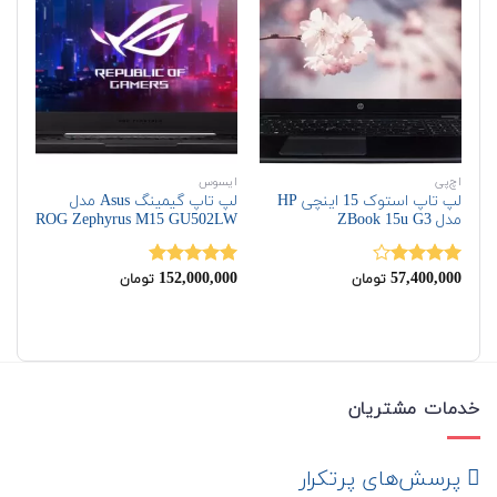
اچ‌پی
ایسوس
اچ‌
لپ تاپ استوک 15 اینچی HP
لپ تاپ گیمینگ Asus مدل
مدل ZBook 15u G3
ROG Zephyrus M15 ‎GU502LW
on
00
152,000,000
57,400,000
نمره
نمره
5.00
نم
تومان
تومان
4.00
از 5
از 5
00
خدمات مشتریان
‌ پرسش‌های پرتکرار