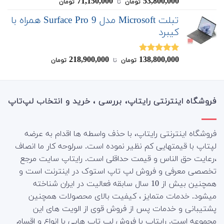
71,150,000
53,800,000
نمره
4.50
تومان
‌ تا ‌
تومان
از 5
تبلت Microsoft مدل Surface Pro 9 همراه با
کیبرد
218,900,000
138,800,000
نمره
4.80
تومان
‌ تا ‌
تومان
از 5
فروشگاه اینترنتی رایتاپ، بررسی ، خرید و انتخاب لپ‌تاپ
فروشگاه اینترنتی رایتاپ، با حذف واسطه ها اقدام به عرضه
لپتاپ با قیمتهایی کم نظیر نموده است. سرلوحه کار ما انصاف
،رعایت حق الناس و قیمت حداقلی است. رایتاپ سایت مرجع
تخصصی معرفی و فروش لپ تاپ استوک در اینترنت است و
همچنین بیش از 10 سال سابقه فعالیت در ایران شناخته
میشود. خدمات متمایز ، کیفیت بالای محصولات همچنین
پشتیبانی و خدمات پس از فروش قوی از الویت های این
مجموعه است.
رایتاپ با فروش لپ تاپ هایی با انواع و اقسام