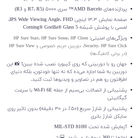
پردازنده‌های AMD Barcelo™ سری ۵۰۰۰ (R7، R5 و R3)
صفحه نمایش ۱۳.۳ اینچی IPS Wide Viewing Angle، FHD،
لمسی با پوشش شیشه Corning® Gorilla® Glass 5
ویژگی‌های امنیتی:
HP Sure Start، HP Sure Sense، HP Client
Security، HP Sure Click، دوربین حریم خصوصی و HP Sure View
(در برخی کانفیگ‌ها)
جهان رو با دوربینی که روی کیبورد نصب شده ببین! 📸 این
دوربین به شما اجازه می‌ده که نه تنها خودتون، بلکه دنیای
اطرافتون رو هم در تصاویر و ویدیوها ثبت کنید.
پشتیبانی از اتصالات بی‌سیم از جمله Wi-Fi 6E با سرعت
گیگابیتی
پشتیبانی از شارژ سریع (۵۰٪ در ۳۰ دقیقه) بدون تاثیر روی
سایکل شارژ باتری
آزمایش شده تحت MIL-STD 810H
لولاها تا 360 درجه باز می‌شود. 💻✨