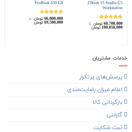
480
ProBook 650 G8
ZBook 15 Studio G5
Workstation
00
66,000,000
نمره
4.67
نم
تومان
‌ تا ‌
00
69,500,000
تومان
60,700,000
از 5
از 
نمره
5.00
تومان
‌ تا ‌
100,850,000
تومان
از 5
خدمات مشتریان
‌ پرسش‌های پرتکرار
اعلام میزان رضایت‌مندی
‌ بازگردانی کالا
گارانتی
ثبت شکایت