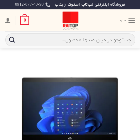
Ski
0912-077-40-90
فروشگاه اینترنتی لپ‌تاپ استوک رایتاپ
t
conten
منو
0
جستجو
برای: