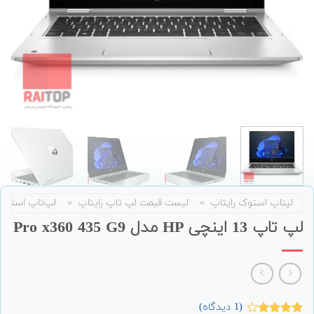
لپتاپ استوک رایتاپ
»
لیست قیمت لپ تاپ رایتاپ
»
لپ‌تاپ استوک
لپ تاپ 13 اینچی HP مدل Pro x360 435 G9
(
1
دیدگاه)