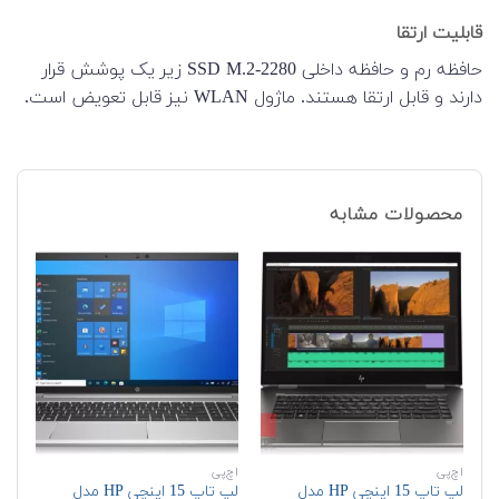
قابلیت ارتقا
حافظه رم و حافظه داخلی SSD M.2-2280 زیر یک پوشش قرار
دارند و قابل ارتقا هستند. ماژول WLAN نیز قابل تعویض است.
محصولات مشابه
اچ‌پی
اچ‌پی
دل
لپ تاپ 15 اینچی HP مدل
لپ تاپ 15 اینچی HP مدل