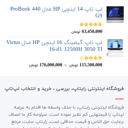
لپ تاپ 14 اینچی HP مدل ProBook 440
G9
63,450,000
نمره
5.00
تومان
از 5
لپ تاپ گیمینگ 16 اینچی HP مدل Victus
16-d1 12500H 3050 TI
176,000,000
115,500,000
نمره
تومان
‌ تا ‌
تومان
4.00
از 5
فروشگاه اینترنتی رایتاپ، بررسی ، خرید و انتخاب لپ‌تاپ
فروشگاه اینترنتی رایتاپ، با حذف واسطه ها اقدام به عرضه
لپتاپ با قیمتهایی کم نظیر نموده است. سرلوحه کار ما انصاف
،رعایت حق الناس و قیمت حداقلی است. رایتاپ سایت مرجع