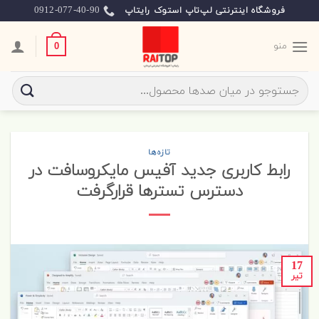
Skip
0912-077-40-90
فروشگاه اینترنتی لپ‌تاپ استوک رایتاپ
to
content
منو
0
جستجو
برای:
تازه‌ها
رابط کاربری جدید آفیس مایکروسافت در
دسترس تسترها قرارگرفت
17
تیر