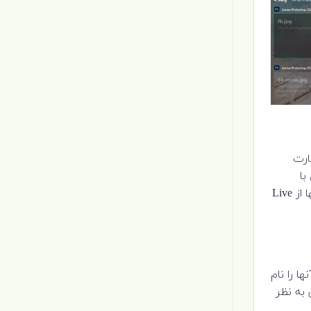
 استارت
با
شماست. مایکروسافت قصد دارد ابزارک های دسک تاپ که در ویندوز 7 داشتیم را به ویندوز 11 بازگرداند ، بنابراین امیدواریم که آنها از Live
 آنها را نام
یست ، بنابراین به نظر