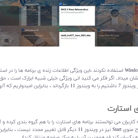
برنامه نویسان واقعاً از ویژگی Live Tiles در منوی شروع Windows 10 استفاده نکردند ،این ویژگی اطلاعات زنده ی برنامه ها را در
 را نشان میداد. اگر فکر می کنید انی ویژگی خیلی شبیه ابزارک است ، حق 
ای حذف شده از منوی Start این است که کاربران می توانستند برنامه های استارت را با هم گروه بندی کرده و
گذاری کننده مثلا: بهره وری ، تایپ، بازی ها یا موارد دیگر. طرح منوی Start نیز در ویندوز 11 دیگر قابل تغییر مجدد ن
یکسان کند (و همچنین آن را به مرکز صفحه منتقل کند).