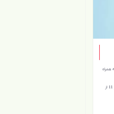
 همراه
انتظار می رود از حالا تا عرضه عمومی ویندوز 11 ،ویژگی های زیادی اضافه یا کم شود ، اما در این مقاله همه چیزهایی که در ویندوز 11 از