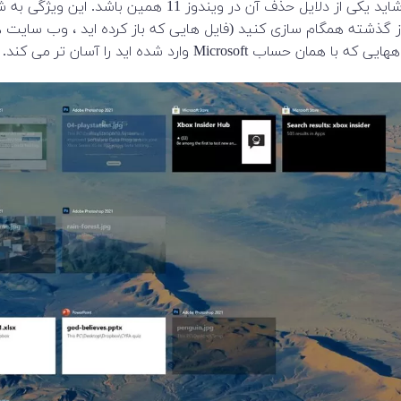
ممکن است شما هرگز از Timeline استفاده نکرده باشید ، که شاید یکی از دلایل حذف آن در ویندوز 11 همین
د فعالیت خود را در چندین کامپیوتر ویندوز طی 30 روز گذشته همگام سازی کنید (فایل هایی که باز کرده اید ، وب 
Micro وارد شده اید را آسان تر می کند.