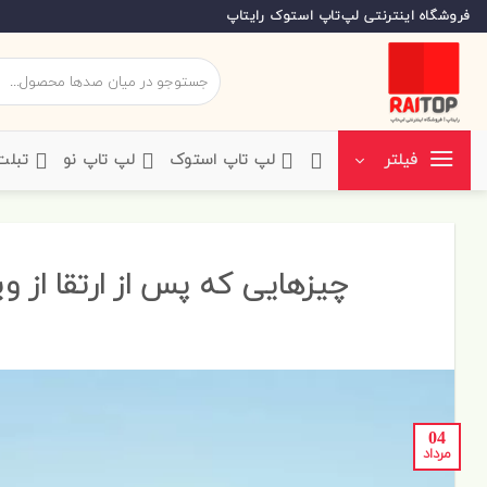
Skip
فروشگاه اینترنتی لپ‌تاپ استوک رایتاپ
to
content
جستجو
برای:
‌لپ تاپ استوک
‌لپ تاپ نو
‌ تبل
فیلتر
چیزهایی که پس از ارتقا از ویندوز ۱۰ به ویندوز ۱۱ از د
04
مرداد