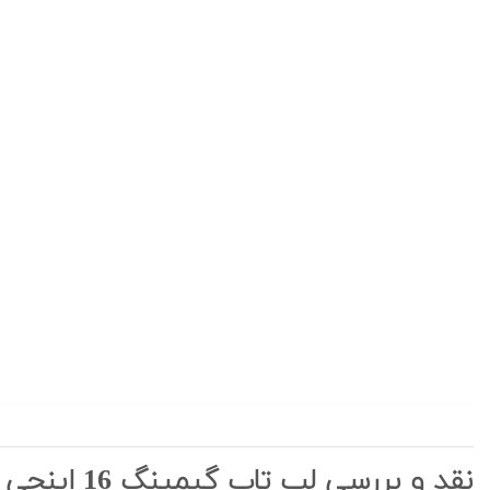
نقد و بررسی لپ تاپ گیمینگ 16 اینچی HP مدل Omen 16-wf1 i9 14th