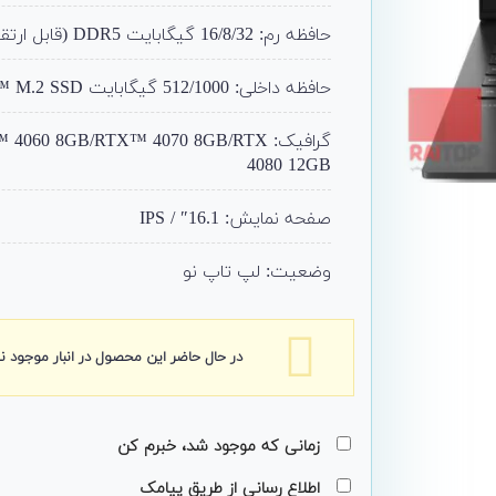
حافظه رم: 16/8/32 گیگابایت DDR5 (قابل ارتقا تا 64)
حافظه داخلی: 512/1000 گیگابایت PCIe® 4.0 NVMe™ M.2 SSD (قابل ارتقا)
گرافیک: 60 8GB/RTX™ 4070 8GB/RTX
4080 12GB
صفحه نمایش: 16.1″ / IPS
وضعیت: لپ تاپ نو
در حال حاضر این محصول در انبار موجود 
زمانی که موجود شد، خبرم کن
اطلاع رسانی از طریق پیامک