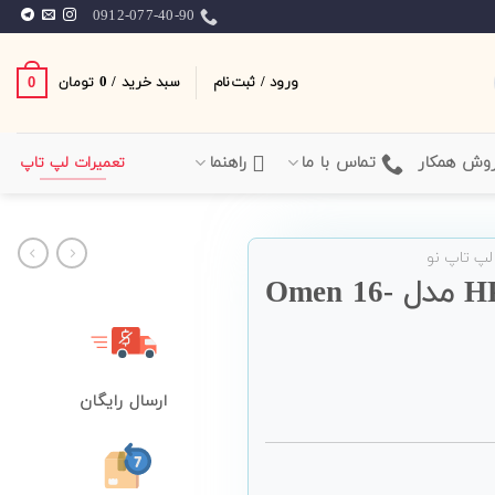
0912-077-40-90
ورود / ثبت‌نام
سبد خرید /
0
0
تومان
وش همکار
تماس با ما
راهنما
تعمیرات لپ تاپ
لپ تاپ نو
لپ تاپ گیمینگ 16 اینچی HP مدل Omen 16-
ارسال رایگان