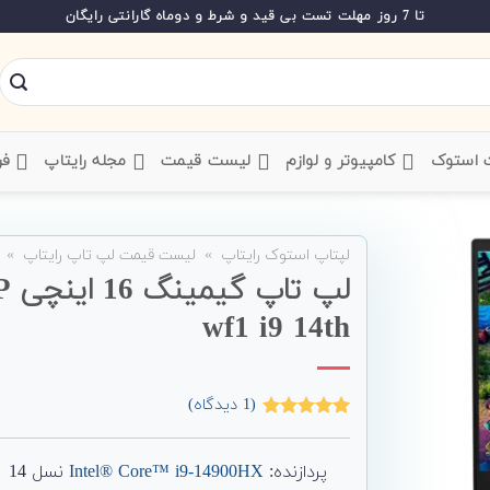
تا 7 روز مهلت تست بی قید و شرط و دوماه گارانتی رایگان
ت استوک
‌ کامپیوتر و لوازم
‌ لیست قیمت
‌ مجله رایتاپ
فر
لپتاپ استوک رایتاپ
»
لیست قیمت لپ تاپ رایتاپ
»
wf1 i9 14th
(
1
دیدگاه)
1
امتیاز
5.00
از 5 امتیاز
مشتری
پردازنده:
Intel® Core™ i9-14900HX
نسل 14