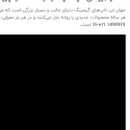
جهان لپ تاپ‌های گیمینگ دنیای جالب و بسیار بزرگی است که می‌توا
16-wf1 14900HX است.