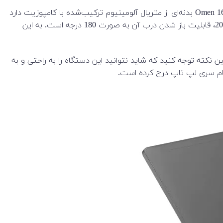
اچ پی همواره نشان داده است که حساسیت خاصی روی طراحی و کیفیت ساخت محصولات خود دارد. لپ تاپ HP مدل Omen 16-wf1 14900HX بدنه‌ای از متریال آلومینیوم ترکیب‌شده با کامپوزیت دارد
و به همین سبب از مقاومت بالا و زیبایی ویژه‌ای بهره‌مند است. یکی از اصلی‌ترین ویژگی‌های ظاهری این محصول جدید اچ پی در سال 2024، قابلیت باز شدن درب آن به صورت 180 درجه است. به این
می ارائه شده است و در زمان خرید باید به این نکته توجه کنید که شاید نتوانید این دستگاه را به راحتی و به
نام سری لپ تاپ درج کرده است.