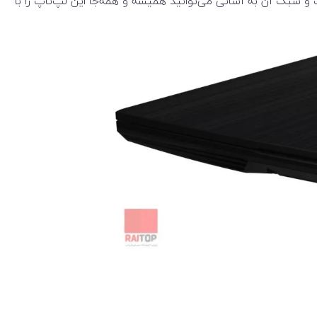
 کمپانی MSI به شمار آورد که به لطف طراحی زیبا، ظریف و سبک آن به آسانی می‌توانید همیشه و همه‌جا این لپ‌تاپ را با