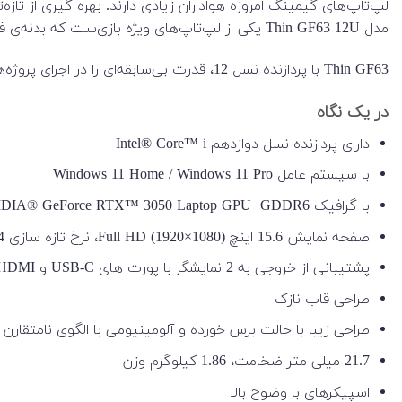
مدل Thin GF63 12U یکی از لپ‌تاپ‌های ویژه بازی‌ست که بدنه‌ی فلزی و مقاومی دارد.
Thin GF63 با پردازنده نسل 12، قدرت بی‌سابقه‌ای را در اجرای پروژه‌های مالتی تسکینگ و بازی‌های سطح بالا و سنگین ارائه می‌دهد.
در یک نگاه
دارای پردازنده نسل دوازدهم Intel® Core™ i
با سیستم عامل Windows 11 Home / Windows 11 Pro
با گرافیک NVIDIA® GeForce RTX™ 3050 Laptop GPU GDDR6
صفحه نمایش 15.6 اینچ Full HD (1920×1080)، نرخ تازه سازی 144 هرتز، پنل IPS
پشتیبانی از خروجی به 2 نمایشگر با پورت های USB-C و HDMI™
طراحی قاب نازک
طراحی زیبا با حالت برس خورده و آلومینیومی با الگوی نامتقارن
21.7 میلی متر ضخامت، 1.86 کیلوگرم وزن
اسپیکرهای با وضوح بالا