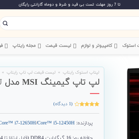
تا 7 روز مهلت تست بی قید و شرط و دوماه گارانتی رایگان
ت استوک
‌ کامپیوتر و لوازم
‌ لیست قیمت
‌ مجله رایتاپ
فر
لپتاپ استوک رایتاپ
»
لیست قیمت لپ تاپ رایتاپ
»
لپ تاپ گیمینگ MSI مدل Thin GF63 12U
(
1
دیدگاه)
1
امتیاز
4.00
از 5
امتیاز
پردازنده:
Core™ i5-12450H
/
 Core™ i7-12650H
مشتری
حافظه رم: 16 گیگابایت DDR4 (قابل ارتقا تا 64)