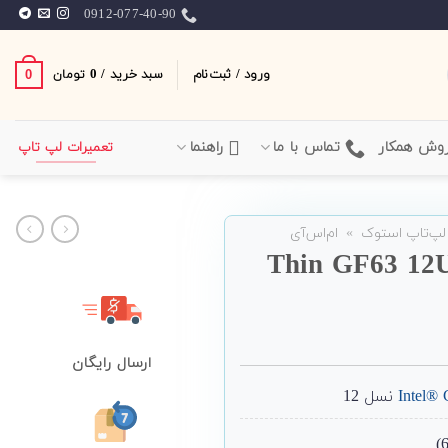
0912-077-40-90
ورود / ثبت‌نام
سبد خرید /
0
0
تومان
وش همکار
تماس با ما
راهنما
تعمیرات لپ تاپ
لپ‌تاپ استوک
»
ام‌اس‌آی
ارسال رایگان
Intel®
نسل 12