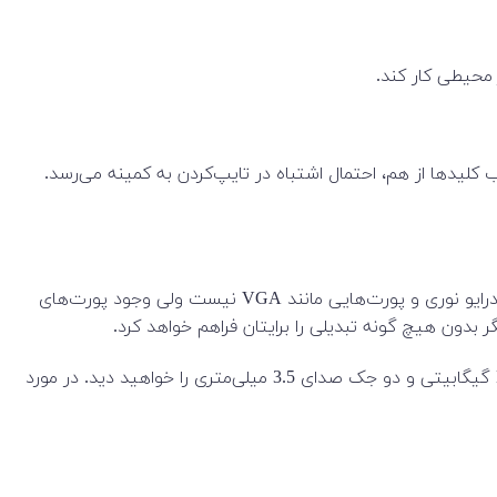
محیطی کار کند.
 کلیدها از هم، احتمال اشتباه در تایپ‌کردن به کمینه می‌رسد.
شرکت MSI برای ساخت این لپ‌تاپ افزون بر کارایی، تقریبا گوناگونی خوبی از پورت‌ها را در نظر گرفته است. هرچند در این مدل خبری از درایو نوری و پورت‌هایی مانند VGA نیست ولی وجود پورت‌های
در سمت راست، دو پورت USB-A 3.2 Gen 1، یک درگاه Type-C (با پشتیبانی از خروجی ویدیوی DP Alt Mode)، یک پورت LAN RJ-45 1 گیگابیتی و دو جک صدای 3.5 میلی‌متری را خواهید دید. در مورد