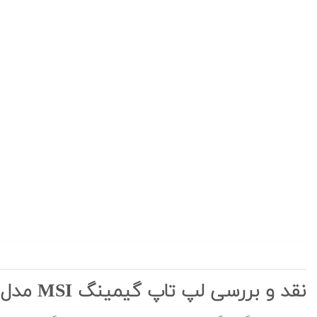
نقد و بررسی لپ تاپ گیمینگ MSI مدل Thin GF63 12U