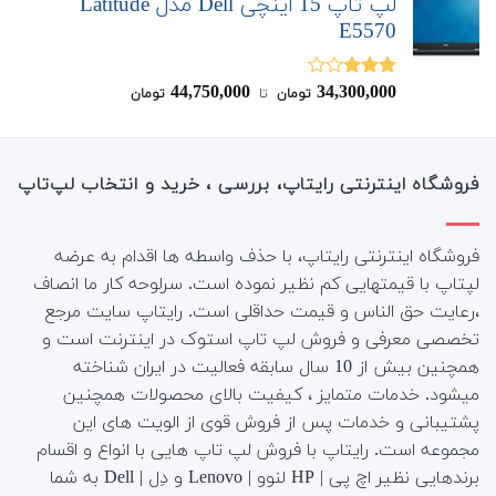
لپ تاپ 15 اینچی Dell مدل Latitude
E5570
44,750,000
34,300,000
نمره
تومان
‌ تا ‌
تومان
3.00
از
5
فروشگاه اینترنتی رایتاپ، بررسی ، خرید و انتخاب لپ‌تاپ
فروشگاه اینترنتی رایتاپ، با حذف واسطه ها اقدام به عرضه
لپتاپ با قیمتهایی کم نظیر نموده است. سرلوحه کار ما انصاف
،رعایت حق الناس و قیمت حداقلی است. رایتاپ سایت مرجع
تخصصی معرفی و فروش لپ تاپ استوک در اینترنت است و
همچنین بیش از 10 سال سابقه فعالیت در ایران شناخته
میشود. خدمات متمایز ، کیفیت بالای محصولات همچنین
پشتیبانی و خدمات پس از فروش قوی از الویت های این
مجموعه است.
رایتاپ با فروش لپ تاپ هایی با انواع و اقسام
برندهایی نظیر اچ پی | HP لنوو | Lenovo و دِل | Dell به شما