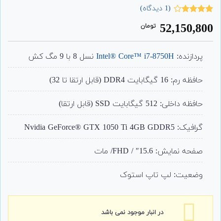
(
1
دیدگاه)
1
امتیاز
52,150,800
تومان
4.00
از 5
امتیاز
مشتری
پردازنده:
Intel® Core™ i7-8750H
نسل 8 با 9 مگ کش
حافظه رم: 16 گیگابایت DDR4 (قابل ارتقا تا 32)
حافظه داخلی: 512 گیگابایت SSD (قابل ارتقا)
گرافیک: Nvidia GeForce® GTX 1050 Ti 4GB GDDR5
صفحه نمایش: 15.6″ / FHD/ مات
وضعیت: لپ تاپ استوک
در انبار موجود نمی باشد