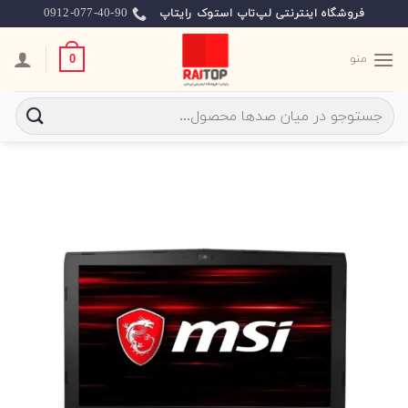
Ski
0912-077-40-90
فروشگاه اینترنتی لپ‌تاپ استوک رایتاپ
t
conten
منو
0
جستجو
برای: