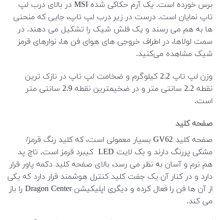
برس خورده است. یک آرم حکاکی شده MSI در بالای درب لپ
تاپ نمایان است. درست در زیر درب لپ تاپ، جایی که منحنی
ها به هم می رسند و یک فلش شیک را تشکیل می دهند. در
سمت لولاها، در اطراف خروجی های هوای فن ها، نوارهای قرمز
شیک مشاهده می‌کنید.
وزن لپ تاپ 2.2 کیلوگرم و ضخامت لپ تاپ در نازک ترین
نقطه 2.2 سانتی متر و در ضخیمترین نقطه 2.9 سانتی متر
است.
صفحه کلید
صفحه کلید GV62 بسیار معمولی است، که کلید رنگ قرمز/
مشکی پررنگ دارند و بک لایت LED کیبرد قرمز است. تاچ پد
هم نرم و آسان به نظر می رسد، بالای صفحه کلید دکمه پاور قرار
دارد و در کنار آن یک جفت کلید کنترل هوشمند قرار دارد که یکی
از آن ها فن را فعال کرده و دیگری اپلیکیشن Dragon Center را باز
می کند.