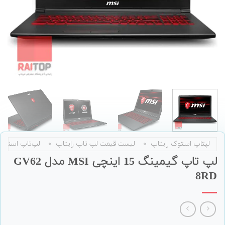
لپتاپ استوک رایتاپ
»
لیست قیمت لپ تاپ رایتاپ
»
لپ‌تاپ استوک
لپ تاپ گیمینگ 15 اینچی MSI مدل GV62
8RD