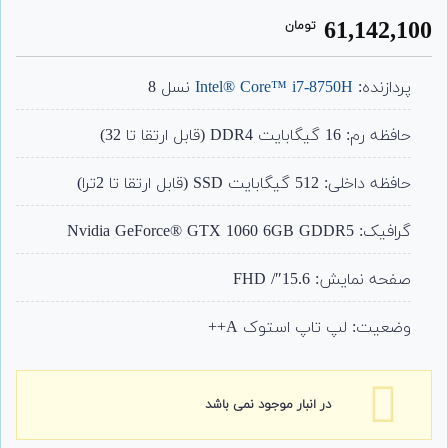
1
امتیاز
61,142,100
تومان
4.00
از 5
امتیاز
مشتری
پردازنده:
Intel® Core™ i7-8750H
نسل 8
حافظه رم: 16 گیگابایت DDR4 (قابل ارتقا تا 32)
حافظه داخلی: 512 گیگابایت SSD (قابل ارتقا تا 2ترا)
گرافیک: Nvidia GeForce® GTX 1060 6GB GDDR5
صفحه نمایش: 15.6″/ FHD
وضعیت: لپ تاپ استوک A++
در انبار موجود نمی باشد