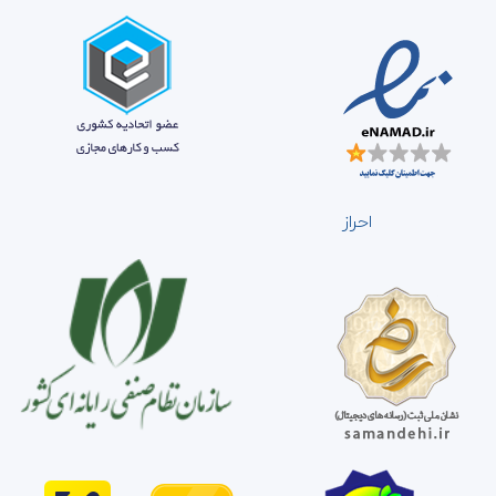
احراز