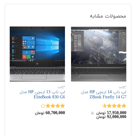
محصولات مشابه
اچ‌پی
اچ‌پی
اچ‌
لپ تاپ 14 اینچی HP مدل
لپ تاپ 13 اینچی HP مدل
G6
EliteBook 830 G6
ZBook Firefly 14 G7
00
60,700,000
57,950,000
نمره
4.50
نمره
نم
تومان
‌ تا ‌
تومان
00
92,000,000
تومان
از 5
4.00
از 5
00