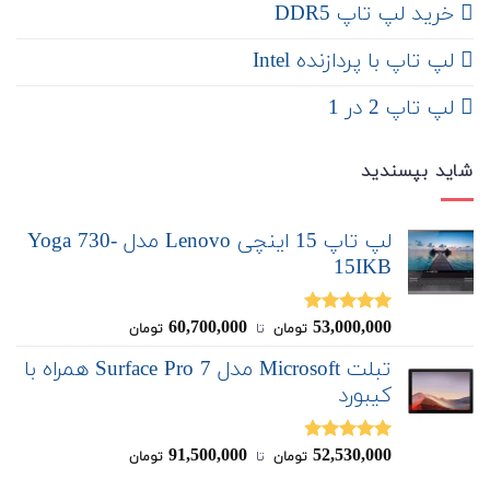
خرید لپ تاپ DDR5
لپ تاپ با پردازنده Intel
لپ تاپ 2 در 1
شاید بپسندید
لپ تاپ 15 اینچی Lenovo مدل Yoga 730-
15IKB
60,700,000
53,000,000
نمره
5.00
تومان
‌ تا ‌
تومان
از 5
تبلت Microsoft مدل Surface Pro 7 همراه با
کیبورد
91,500,000
52,530,000
نمره
4.83
تومان
‌ تا ‌
تومان
از 5