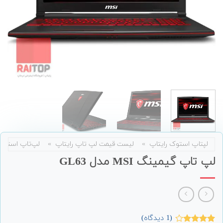
لپتاپ استوک رایتاپ
»
لیست قیمت لپ تاپ رایتاپ
»
لپ‌تاپ استوک
لپ تاپ گیمینگ MSI مدل GL63
(
1
دیدگاه)