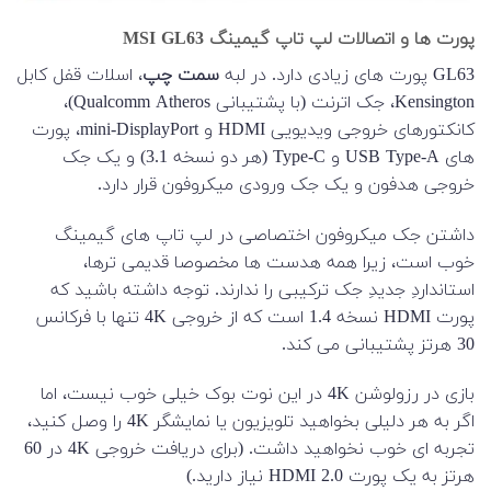
پورت ها و اتصالات لپ تاپ گیمینگ MSI GL63
GL63 پورت های زیادی دارد. در لبه
سمت چپ
، اسلات قفل کابل
Kensington، جک اترنت (با پشتیبانی Qualcomm Atheros)،
کانکتورهای خروجی ویدیویی HDMI و mini-DisplayPort، پورت
های USB Type-A و Type-C (هر دو نسخه 3.1) و یک جک
خروجی هدفون و یک جک ورودی میکروفون قرار دارد.
داشتن جک میکروفون اختصاصی در لپ تاپ های گیمینگ
خوب است، زیرا همه هدست ها مخصوصا قدیمی ترها،
استانداردِ جدیدِ جک ترکیبی را ندارند. توجه داشته باشید که
پورت HDMI نسخه 1.4 است که از خروجی 4K تنها با فرکانس
30 هرتز پشتیبانی می کند.
بازی در رزولوشن 4K در این نوت بوک خیلی خوب نیست، اما
اگر به هر دلیلی بخواهید تلویزیون یا نمایشگر 4K را وصل کنید،
تجربه ای خوب نخواهید داشت. (برای دریافت خروجی 4K در 60
هرتز به یک پورت HDMI 2.0 نیاز دارید.)