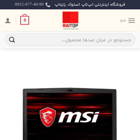
Ski
0912-077-40-90
فروشگاه اینترنتی لپ‌تاپ استوک رایتاپ
t
conten
منو
0
جستجو
برای: