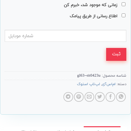
زمانی که موجود شد، خبرم کن
اطلاع رسانی از طریق پیامک
ثبت
شناسه محصول:
gl63--rit0423u
دسته:
ام‌اس‌آی
,
لپ‌تاپ استوک