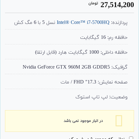
27,514,200
تومان
4.00
از 5
امتیاز
مشتری
پردازنده:
Intel® Core™ i7-5700HQ
نسل 5 با 6 مگ کش
حافظه رم: 16 گیگابایت
حافظه داخلی: 1000 گیگابایت هارد (قابل ارتقا)
گرافیک: Nvidia GeForce GTX 960M 2GB GDDR5
صفحه نمایش: 17.3″ FHD / مات
وضعیت: لپ تاپ استوک
در انبار موجود نمی باشد