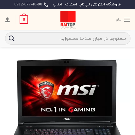
Ski
0912-077-40-90
فروشگاه اینترنتی لپ‌تاپ استوک رایتاپ
t
conten
منو
0
جستجو
برای: