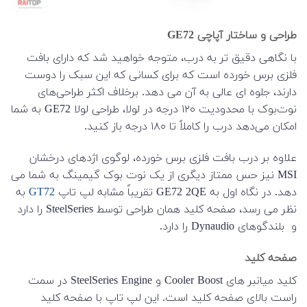
طراحی و ساختار آپاچی GE72
با نگاهی دقیق تر به درب، متوجه خواهید شد که دارای بافت
فلزی برس خورده است که برای کسانی که این سبک را دوست
دارند، جلوه ای عالی به آن می دهد. برخلاف اکثر طراحی‌های
نوت‌بوک با محدودیت ۱۲۰ درجه در لولا، طراحی لولا GE72 به شما
امکان می‌دهد درب را کاملاً تا ۱۸۰ درجه باز کنید.
علاوه بر درب بافت فلزی برس خورده، لوگوی اژدهای درخشان
MSI نیز حس ممتاز دیگری از یک نوت بوک گیمینگ به شما می
دهد. در نگاه اول به GE72 2QE تقریباً مشابه لپ تاپ
GT72
به
نظر می رسد، صفحه کلید همان طراحی توسط SteelSeries را دارد
و بلندگوهای Dynaudio را دارد.
صفحه کلید
کلید میانبر های Cooler Boost و SteelSeries Engine در سمت
راست بالای صفحه کلید است. این لپ تاپ با صفحه کلید