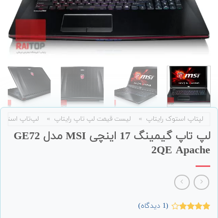
لپتاپ استوک رایتاپ
»
لیست قیمت لپ تاپ رایتاپ
»
لپ‌تاپ استوک
لپ تاپ گیمینگ 17 اینچی MSI مدل GE72
2QE Apache
(
1
دیدگاه)
1
امتیاز