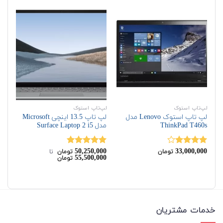
لپ‌تاپ استوک
لپ‌تاپ استوک
اچ‌
لپ تاپ استوک Lenovo مدل
لپ تاپ 13.5 اینچی Microsoft
ThinkPad T460s
مدل Surface Laptop 2 i5
مدل  G3
00
50,250,000
33,000,000
نمره
نمره
5.00
نم
تومان
تومان
‌ تا ‌
00
55,500,000
تومان
4.00
از 5
از 5
00
خدمات مشتریان