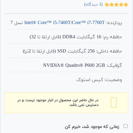
(
1
دیدگاه)
1
امتیاز
5.00
از 5 امتیاز
مشتری
پردازنده:
Core™ i7-7700T
/
Intel® Core™ i5-7400T
نسل 7
حافظه رم: 16 گیگابایت DDR4 (قابل ارتقا تا 32)
حافظه داخلی: 256 گیگابایت SSD (قابل ارتقا تا 2ترا)
گرافیک: NVIDIA® Quadro® P600 2GB
وضعیت: کیس استوک
در حال حاضر این محصول در انبار موجود نیست و در
دسترس نمی باشد.
زمانی که موجود شد، خبرم کن