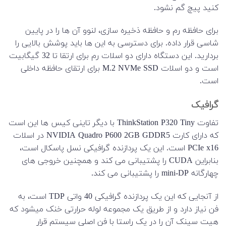
کنید پیچ گم نشود.
برای حافظه رم و حافظه ذخیره سازی، لنوو آن ها را در پایین
شاسی قرار داده. برای دسترسی به این ها باید پوشش بالایی را
بردارید. این دستگاه دارای دو اسلات رم برای ارتقا تا 32 گیگابیت
است و دو اسلات M.2 NVMe SSD برای ارتقای حافظه داخلی
است.
گرافیک
تفاوت ThinkStation P320 Tiny با دیگر تاینی کیس ها این است
که دارای کارت NVIDIA Quadro P600 2GB GDDR5 در اسلات
PCIe x16 است. این یک پردازنده گرافیکی نسل پاسکال است،
بنابراین CUDA را پشتیبانی می کند و همچنین خروجی های
چهارگانه mini-DP را پشتیبانی می کند.
از آنجایی که این یک پردازنده گرافیکی 40 واتی TDP است، به
فن نیاز دارد و از طریق یک مجموعه لوله حرارتی خنک میشود که
هیت سینک آن را در یک راستا با فن اصلی سیستم قرار