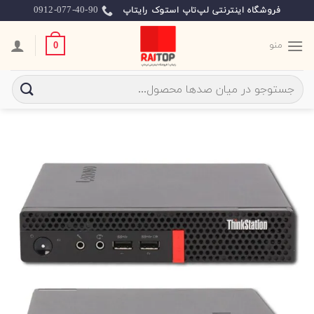
Ski
0912-077-40-90
فروشگاه اینترنتی لپ‌تاپ استوک رایتاپ
t
conten
منو
0
جستجو
برای: