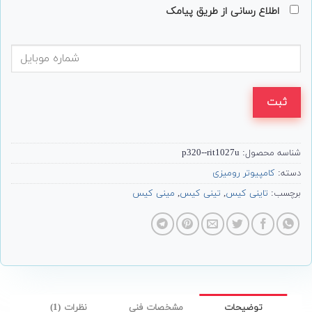
اطلاع رسانی از طریق پیامک
ثبت
شناسه محصول:
p320--rit1027u
دسته:
کامپیوتر رومیزی
برچسب:
تاینی کیس
,
تینی کیس
,
مینی کیس
توضیحات
مشخصات فنی
نظرات (1)