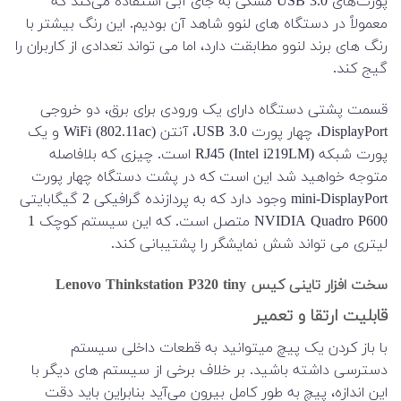
پورت‌های USB 3.0 مشکی به جای آبی استفاده می‌کند که
معمولاً در دستگاه های لنوو شاهد آن بودیم. این رنگ بیشتر با
رنگ های برند لنوو مطابقت دارد، اما می تواند تعدادی از کاربران را
گیج کند.
قسمت پشتی دستگاه دارای یک ورودی برای برق، دو خروجی
DisplayPort، چهار پورت USB 3.0، آنتن WiFi (802.11ac) و یک
پورت شبکه RJ45 (Intel i219LM) است. چیزی که بلافاصله
متوجه خواهید شد این است که در پشت دستگاه چهار پورت
mini-DisplayPort وجود دارد که به پردازنده گرافیکی 2 گیگابایتی
NVIDIA Quadro P600 متصل است. که این سیستم کوچک 1
لیتری می تواند شش نمایشگر را پشتیبانی کند.
سخت افزار تاینی کیس Lenovo Thinkstation P320 tiny
قابلیت ارتقا و تعمیر
با باز کردن یک پیچ میتوانید به قطعات داخلی سیستم
دسترسی داشته باشید. بر خلاف برخی از سیستم های دیگر با
این اندازه، پیچ به طور کامل بیرون می‌آید بنابراین باید دقت