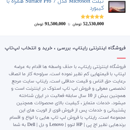
تبلت Microsoft مدل Surface Pro 7 همراه با
کیبورد
91,500,000
52,530,000
نمره
4.83
تومان
‌ تا ‌
تومان
از 5
فروشگاه اینترنتی رایتاپ، بررسی ، خرید و انتخاب لپ‌تاپ
فروشگاه اینترنتی رایتاپ، با حذف واسطه ها اقدام به عرضه
لپتاپ با قیمتهایی کم نظیر نموده است. سرلوحه کار ما انصاف
،رعایت حق الناس و قیمت حداقلی است. رایتاپ سایت مرجع
تخصصی معرفی و فروش لپ تاپ استوک در اینترنت است و
همچنین بیش از 10 سال سابقه فعالیت در ایران شناخته
میشود. خدمات متمایز ، کیفیت بالای محصولات همچنین
پشتیبانی و خدمات پس از فروش قوی از الویت های این
مجموعه است.
رایتاپ با فروش لپ تاپ هایی با انواع و اقسام
برندهایی نظیر اچ پی | HP لنوو | Lenovo و دِل | Dell به شما