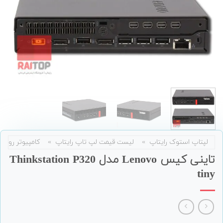
لپتاپ استوک رایتاپ
»
لیست قیمت لپ تاپ رایتاپ
»
کامپیوتر رومی
تاینی کیس Lenovo مدل Thinkstation P320
tiny