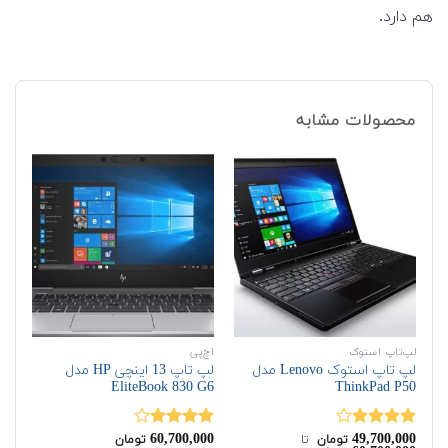
هم دارد.
محصولات مشابه
لپ‌تاپ استوک
اچ‌پی
لپ‌
لپ تاپ استوک Lenovo مدل
لپ تاپ 13 اینچی HP مدل
ThinkPad P50
EliteBook 830 G6
مدل op 2 i5
00
60,700,000
49,700,000
نمره
نمره
نم
تومان
‌ تا ‌
تومان