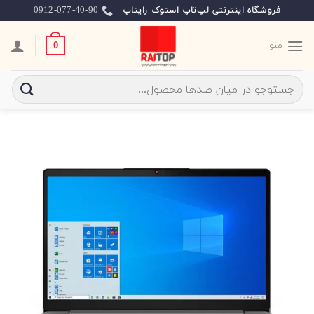
Ski
0912-077-40-90
فروشگاه اینترنتی لپ‌تاپ استوک رایتاپ
t
conten
منو
0
جستجو
برای: