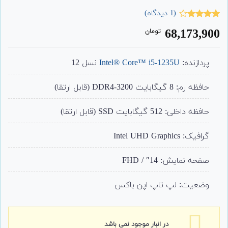
(
1
دیدگاه)
1
امتیاز
68,173,900
تومان
4.00
از 5
امتیاز
مشتری
پردازنده:
Intel® Core™ i5-1235U
نسل 12
حافظه رم: 8 گیگابایت DDR4-3200 (قابل ارتقا)
حافظه داخلی: 512 گیگابایت SSD (قابل ارتقا)
گرافیک: Intel UHD Graphics
صفحه نمایش: 14″ / FHD
وضعیت: لپ تاپ اپن باکس
در انبار موجود نمی باشد