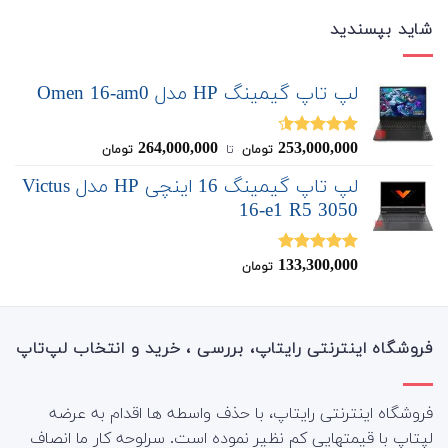
شاید بپسندید
لپ تاپ گیمینگ HP مدل Omen 16-am0
264,000,000
253,000,000
نمره
4.50
تومان
‌ تا ‌
تومان
از 5
لپ تاپ گیمینگ 16 اینچی HP مدل Victus
16-e1 R5 3050
133,300,000
نمره
5.00
تومان
از 5
فروشگاه اینترنتی رایتاپ، بررسی ، خرید و انتخاب لپ‌تاپ
فروشگاه اینترنتی رایتاپ، با حذف واسطه ها اقدام به عرضه
لپتاپ با قیمتهایی کم نظیر نموده است. سرلوحه کار ما انصاف