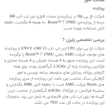
سخت افزار
پردازنده
شرکت اچ ‌پی Hp در پیکربندی سخت‌ افزاری این لپ تاپ 360
درجه از پردازنده‌‌ی Ryzen™ 7 3700U به همراه 6 مگابایت حافظه
کش استفاده نموده است.
بررسی تخصصی رایزن 7
شرکت اچ پی برای CPU این لپ تاپ ENVY x360 13 از پردازنده
های موجود شرکت AMD یعنی Ryzen™ 7 3700U را برگزیده
است. این پردازنده مجهز به 4 هسته حقیقی و 4 هسته مجازی و
فرکانس پردازنده پایه آن 2.3GHz گیگاهرتز بوده، برای همه
کارهای روزانه، پردازش های متوسط، برنامه نویسی و امور
گرافیکی سبک مناسب می باشد. این پردازنده از سری پردازنده
های Ryzen شرکت AMD است با حافظه کش 6MB مگابایتی و
بیشینه فرکانس در اورکلاک 4.0GHz گیگاهرتز از مناسب ترین
گزینه ها برای لپ تاپ های اقتصادی به شمار می رود. بنچمارک
این پردازنده در حالت کل عدد 7955 می باشد.