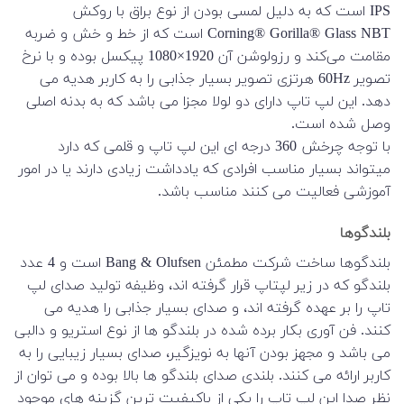
IPS است که به دلیل لمسی بودن از نوع براق با روکش
Corning® Gorilla® Glass NBT است که از خط و خش و ضربه
مقامت می‌کند و رزولوشن آن 1920×1080 پیکسل بوده و با نرخ
تصویر 60Hz هرتزی تصویر بسیار جذابی را به کاربر هدیه می
دهد. این لپ تاپ دارای دو لولا مجزا می باشد که به بدنه اصلی
وصل شده است.
با توجه چرخش 360 درجه ای این لپ تاپ و قلمی که دارد
میتواند بسیار مناسب افرادی که یادداشت زیادی دارند یا در امور
آموزشی فعالیت می کنند مناسب باشد.
بلندگوها
بلندگوها ساخت شرکت مطمئن Bang & Olufsen است و 4 عدد
بلندگو که در زیر لپتاپ قرار گرفته اند، وظیفه تولید صدای لپ
تاپ را بر عهده گرفته اند، و صدای بسیار جذابی را هدیه می
کنند. فن آوری بکار برده شده در بلندگو ها از نوع استریو و دالبی
می باشد و مجهز بودن آنها به نویزگیر، صدای بسیار زیبایی را به
کاربر ارائه می کنند. بلندی صدای بلندگو ها بالا بوده و می توان از
نظر صدا این لپ تاپ را یکی از باکیفیت ترین گزینه های موجود