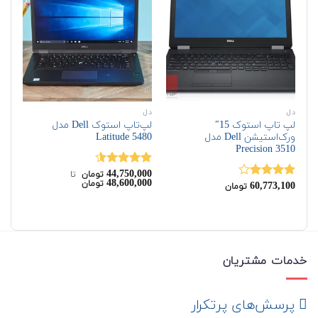
دل
دل
اچ‌
لپ تاپ استوک 15″
لپ‌تاپ استوک Dell مدل
ورک‌استیشن Dell مدل
Latitude 5480
G6
Precision 3510
00
44,750,000
نمره
4.50
نم
تومان
‌ تا ‌
00
48,600,000
تومان
60,773,100
از 5
از 
نمره
تومان
4.00
از 5
خدمات مشتریان
‌ پرسش‌های پرتکرار