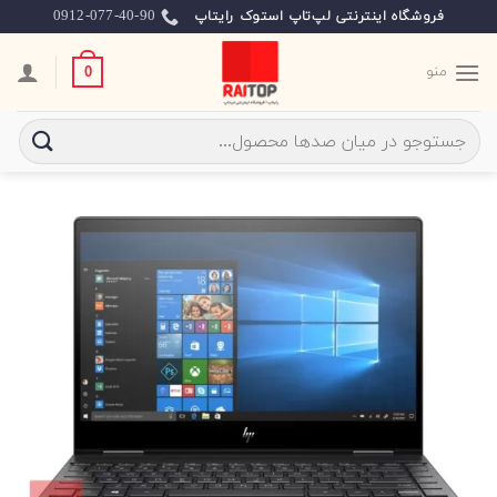
Ski
0912-077-40-90
فروشگاه اینترنتی لپ‌تاپ استوک رایتاپ
t
conten
منو
0
جستجو
برای: