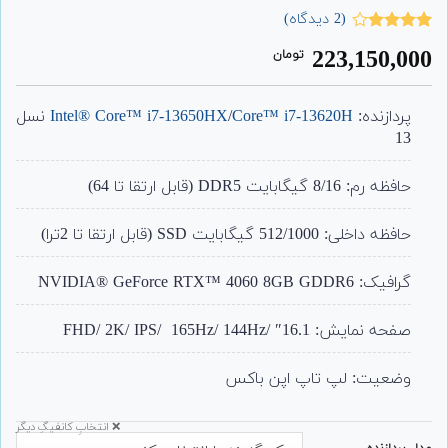
(
2
دیدگاه)
2
امتیاز
223,150,000
تومان
4.00
از 5
امتیاز
مشتری
پردازنده:
Core™ i7-13620H
/
Intel® Core™ i7-13650HX
نسل
13
حافظه رم: 8/16 گیگابایت DDR5 (قابل ارتقا تا 64)
حافظه داخلی: 512/1000 گیگابایت SSD (قابل ارتقا تا 2ترا)
گرافیک: NVIDIA® GeForce RTX™ 4060 8GB GDDR6
صفحه نمایش: 16.1″ /FHD/ 2K/ IPS/ 165Hz/ 144Hz
وضعیت: لپ تاپ اپن باکس
❌ انتخابِ کانفیگِ دیگر