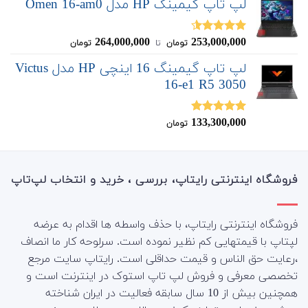
لپ تاپ گیمینگ HP مدل Omen 16-am0
264,000,000
253,000,000
نمره
4.50
تومان
‌ تا ‌
تومان
از 5
لپ تاپ گیمینگ 16 اینچی HP مدل Victus
16-e1 R5 3050
133,300,000
نمره
5.00
تومان
از 5
فروشگاه اینترنتی رایتاپ، بررسی ، خرید و انتخاب لپ‌تاپ
فروشگاه اینترنتی رایتاپ، با حذف واسطه ها اقدام به عرضه
لپتاپ با قیمتهایی کم نظیر نموده است. سرلوحه کار ما انصاف
،رعایت حق الناس و قیمت حداقلی است. رایتاپ سایت مرجع
تخصصی معرفی و فروش لپ تاپ استوک در اینترنت است و
همچنین بیش از 10 سال سابقه فعالیت در ایران شناخته