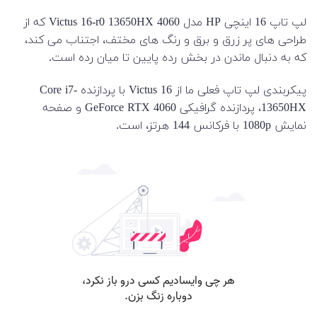
لپ تاپ 16 اینچی HP مدل Victus 16-r0 13650HX 4060 که از
طراحی های پر زرق و برق و رنگ های مختف، اجتناب می کند،
که به دنبال ماندن در بخش رده پایین تا میان رده است.
پیکربندی لپ تاپ فعلی ما از Victus 16 با پردازنده Core i7-
13650HX، پردازنده گرافیکی GeForce RTX 4060 و صفحه
نمایش 1080p با فرکانس 144 هرتز، است.