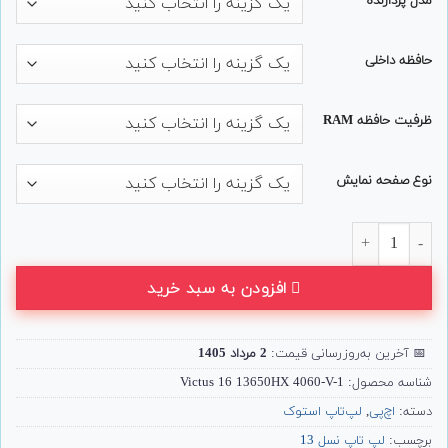
مدل پردازنده
حافظه داخلی
ظرفیت حافظه RAM
نوع صفحه نمایش
لپ تاپ 16 اینچی HP مدل Victus 16-r0 i7 4060 عدد
افزودن به سبد خرید
📅
آخرین به‌روزرسانی قیمت:
2 مرداد 1405
شناسه محصول:
Victus 16 13650HX 4060-V-1
دسته:
اچ‌پی
,
لپ‌تاپ استوک
برچسب:
لپ تاپ نسل 13