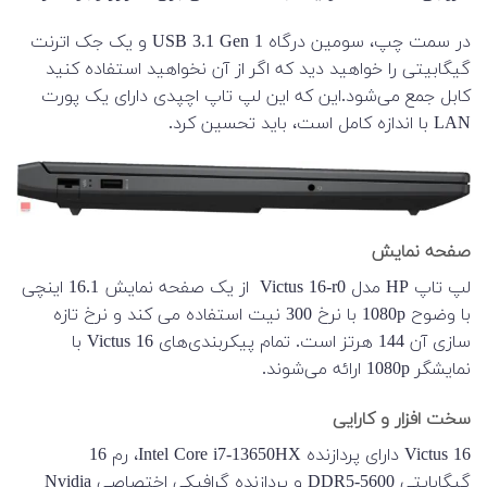
در سمت چپ، سومین درگاه USB 3.1 Gen 1 و یک جک اترنت
گیگابیتی را خواهید دید که اگر از آن نخواهید استفاده کنید
کابل جمع می‌شود.این که این لپ تاپ اچپدی دارای یک پورت
LAN با اندازه کامل است، باید تحسین کرد.
صفحه نمایش
لپ تاپ HP مدل Victus 16-r0 از یک صفحه نمایش 16.1 اینچی
با وضوح 1080p با نرخ 300 نیت استفاده می کند و نرخ تازه
سازی آن 144 هرتز است. تمام پیکربندی‌های Victus 16 با
نمایشگر 1080p ارائه می‌شوند.
سخت افزار و کارایی
Victus 16 دارای پردازنده Intel Core i7-13650HX، رم 16
گیگابایتی DDR5-5600 و پردازنده گرافیکی اختصاصی Nvidia