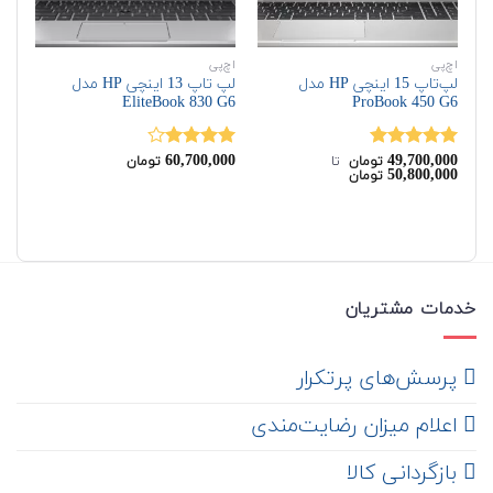
اچ‌پی
اچ‌پی
اچ‌
لپ‌تاپ 15 اینچی HP مدل
لپ تاپ 13 اینچی HP مدل
G5
EliteBook 830 G6
ProBook 450 G6
on
60,700,000
49,700,000
نمره
5.00
نمره
تومان
‌ تا ‌
تومان
50,800,000
تومان
از 5
4.00
از 5
00
نم
00
از 
خدمات مشتریان
‌ پرسش‌های پرتکرار
اعلام میزان رضایت‌مندی
‌ بازگردانی کالا