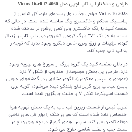
طراحی و ساختار لپ تاپ اچپی مدل Victus 16-r0 i7 4060
Victus 16 2023 طراحی جذاب ولی ساده‌ای دارد. کل شاسی از
پلاستیک محکم و خاکستری رنگ ساخته شده است، در حالی که
صفحه کلید با رنگ خاکستری ولی کمی روشن تر ساخته شده
است. به جز یک “V” بزرگ کرومی که روی درب لپ تاپ را زیباتر
کرده، تزئینات و زرق وبرق خاص دیگری وجود ندارد که توجه را
به لپ تاپ جلب کند.
در بالای صفحه کلید یک گروه بزرگ از سوراخ های تهویه وجود
دارد. طراحی این بخش مجموعه‌از متناوب از شکل V دارد
(عمودی و سپس معکوس). الگوی مشابهی در گوشه‌های جلویی
پایین لپ‌تاپ برای گریل‌های بلندگو دیده می‌شود، اگرچه برای
قسمت اسپیکرها شکل V با مثلث جایگزین شده است.
تقریباً نیمی از قسمت زیرین لپ تاپ به یک بخش تهویه هوا
اختصاص داده شده است که هوای خنک را برای فن های داخلی
دوقلو تامین می کند. سپس هوای گرم از دریچه های واقع در
سمت چپ و عقب شاسی خارج می شود.