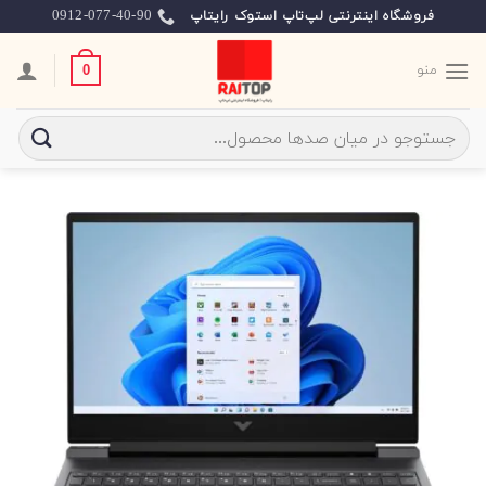
Ski
0912-077-40-90
فروشگاه اینترنتی لپ‌تاپ استوک رایتاپ
t
conten
منو
0
جستجو
برای: