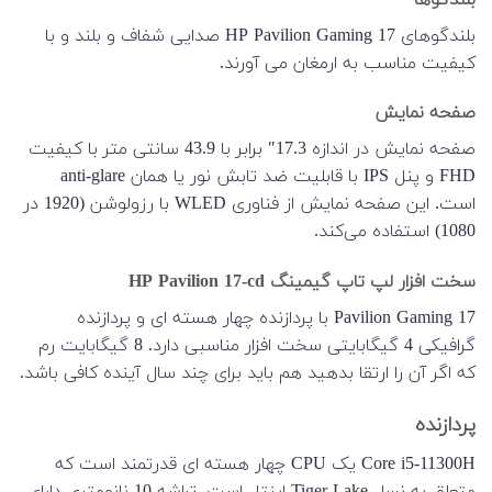
بلندگوهای HP Pavilion Gaming 17 صدایی شفاف و بلند و با
کیفیت مناسب به ارمغان می آورند.
صفحه نمایش
صفحه نمایش در اندازه 17.3″ برابر با 43.9 سانتی متر با کیفیت
FHD و پنل IPS با قابلیت ضد تابش نور یا همان anti-glare
است. این صفحه نمایش از فناوری WLED با رزولوشن (1920 در
1080) استفاده می‌کند.
سخت افزار لپ تاپ گیمینگ HP Pavilion 17-cd
Pavilion Gaming 17 با پردازنده چهار هسته ای و پردازنده
گرافیکی 4 گیگابایتی سخت افزار مناسبی دارد. 8 گیگابایت رم
که اگر آن را ارتقا بدهید هم باید برای چند سال آینده کافی باشد.
پردازنده
Core i5-11300H یک CPU چهار هسته ای قدرتمند است که
متعلق به نسل Tiger-Lake اینتل است. تراشه 10 نانومتری دارای