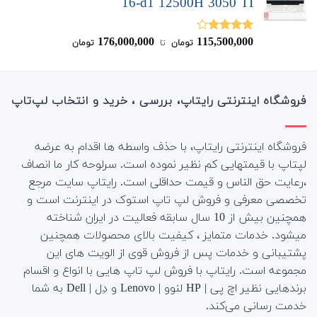
16-d1 12500H 3050 TI
176,000,000
115,500,000
نمره
تومان
‌ تا ‌
تومان
4.00
از 5
فروشگاه اینترنتی رایتاپ، بررسی ، خرید و انتخاب لپ‌تاپ
فروشگاه اینترنتی رایتاپ، با حذف واسطه ها اقدام به عرضه
لپتاپ با قیمتهایی کم نظیر نموده است. سرلوحه کار ما انصاف
،رعایت حق الناس و قیمت حداقلی است. رایتاپ سایت مرجع
تخصصی معرفی و فروش لپ تاپ استوک در اینترنت است و
همچنین بیش از 10 سال سابقه فعالیت در ایران شناخته
میشود. خدمات متمایز ، کیفیت بالای محصولات همچنین
پشتیبانی و خدمات پس از فروش قوی از الویت های این
مجموعه است.
رایتاپ با فروش لپ تاپ هایی با انواع و اقسام
برندهایی نظیر اچ پی | HP لنوو | Lenovo و دِل | Dell به شما
خدمت رسانی می‌کند.