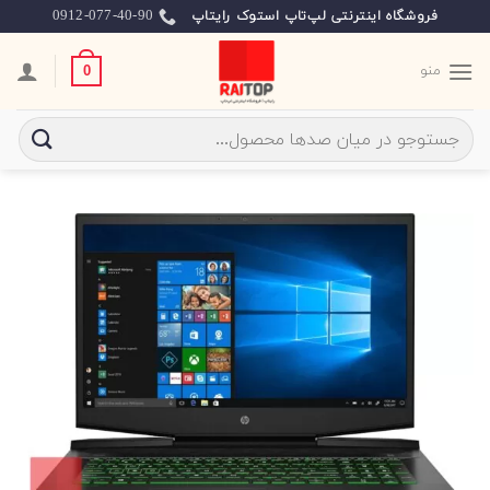
Ski
0912-077-40-90
فروشگاه اینترنتی لپ‌تاپ استوک رایتاپ
t
conten
منو
0
جستجو
برای: