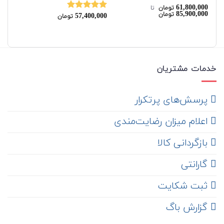
00
61,800,000
نمره
5.00
نم
تومان
‌ تا ‌
00
85,900,000
تومان
از 5
57,400,000
00
نمره
5.00
تومان
از 5
خدمات مشتریان
‌ پرسش‌های پرتکرار
اعلام میزان رضایت‌مندی
‌ بازگردانی کالا
گارانتی
ثبت شکایت
‌ گزارش باگ