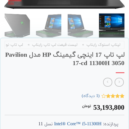
لپتاپ استوک رایتاپ
»
لیست قیمت لپ تاپ رایتاپ
»
لپ تاپ نو
لپ تاپ 17 اینچی گیمینگ HP مدل Pavilion
17-cd 11300H 3050
(
1
دیدگاه)
1
امتیاز
53,193,800
تومان
4.00
از 5
امتیاز
مشتری
پردازنده:
Intel® Core™ i5-11300H
نسل 11