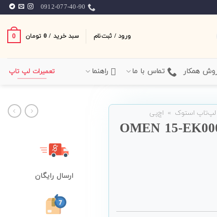
0912-077-40-90
ورود / ثبت‌نام
سبد خرید /
0
0
تومان
وش همکار
تماس با ما
راهنما
تعمیرات لپ تاپ
لپ‌تاپ استوک
»
اچ‌پی
 تاپ 15 اینچی HP مدل OMEN 15-EK000
ارسال رایگان