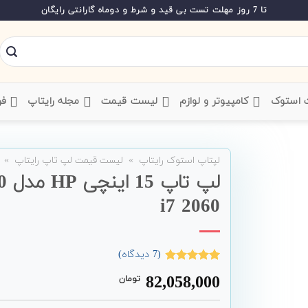
تا 7 روز مهلت تست بی قید و شرط و دوماه گارانتی رایگان
ت استوک
‌ کامپیوتر و لوازم
‌ لیست قیمت
‌ مجله رایتاپ
فر
لپتاپ استوک رایتاپ
»
لیست قیمت لپ تاپ رایتاپ
»
لپ
i7 2060
(
7
دیدگاه)
7
امتیاز
4.86
82,058,000
تومان
از 5 امتیاز
مشتری