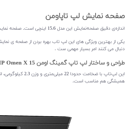
صفحه نمایش لپ تاپاومن
اندازه‌ی دقیق صفحه‌نمایش این مدل 15.6 اینچی است. صفحه نمایش این لپ تاپ به پنل IPS با وضوح FULL HD ، روکش مات مجهز شده است.
دنبال می کنند امر بسیار مهمی ست .
طراحی و ساختار لپ تاپ گمینگ اومن HP Omen X 15
این لپ‌تاپ با ضخ
همیشگی هم مناسب است.