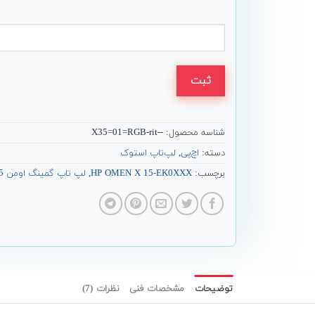
ثبت
شناسه محصول:
--X35=01=RGB-rit
دسته:
اچ‌پی
,
لپ‌تاپ استوک
برچسب:
HP OMEN X 15-EK0XXX
,
لپ تاپ گمینگ اومن HP Omen X 15
توضیحات
مشخصات فنی
نظرات (7)