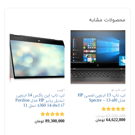
محصولات مشابه
لپ تاپ نو
اچ‌پی
اچ‌
لپ تاپ 13 اینچی لمسی HP
لپ تاپ اپن باکس 14 اینچی
مدل Spectre – 13-af0
تبدیل پذیر HP مدل Pavilion
HS
x360 14-dw1 i7 نسل 11
00
67,550,100
نمره
5.00
نم
تومان
قیمت
قیمت
64,622,800
تومان
از 5
89,300,000
از 
نمره
5.00
تومان
اصلی:
فعلی:
از 5
64,622,800
67,550,100
تومان
تومان.