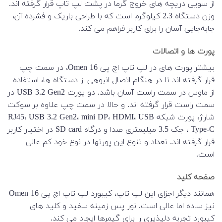
از سویی دریچه های خروج گرما در پشت لپ تاپ قرار گرفته اند.
وزن دستگاه 2.3 کیلوگرم است که با طراحی باریک و فشرده آن،
جابه‌جایی آسان را برای کاربر فراهم می کند.
پورت ها و اتصالات
بیشتر پورت های در لپ تاپ اچ پی Omen 16، در سمت چپ
قرار گرفته اند تا در هنگام اتصال انبوهی از دستگاه ها، استفاده
از ماوس در سمت راست آسان باشد. دو پورت USB 3.2 Gen2 در
سمت راست قرار گرفته اند. و حالا در سمت چپ علاوه بر سوکت
شارژ، پورت شبکه RJ45، USB 3.2 Gen2، mini DP، HDMI، USB
Type-C ، جک 3.5 میلیمتری صدا و درگاه SD card در اختیار کاربر
قرار گرفته اند. تعداد و تنوع این پورتها در نوع خود کم عالی
است.
صفحه کلید
همانند دیگر اجزای این لپ تاپ، کیبورد لپ تاپ اچ پی Omen 16
نیز ساده اما عالی است. نور پس زمینه سفید و کلید های
کیبورد تجربه دلپذیری را برای گیمرها ایجاد می کند.