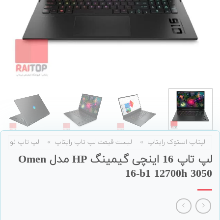
لپتاپ استوک رایتاپ
»
لیست قیمت لپ تاپ رایتاپ
»
لپ تاپ نو
لپ تاپ 16 اینچی گیمینگ HP مدل Omen
16-b1 12700h 3050