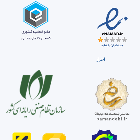
احراز