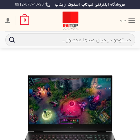
Ski
0912-077-40-90
فروشگاه اینترنتی لپ‌تاپ استوک رایتاپ
t
conten
منو
0
جستجو
برای: