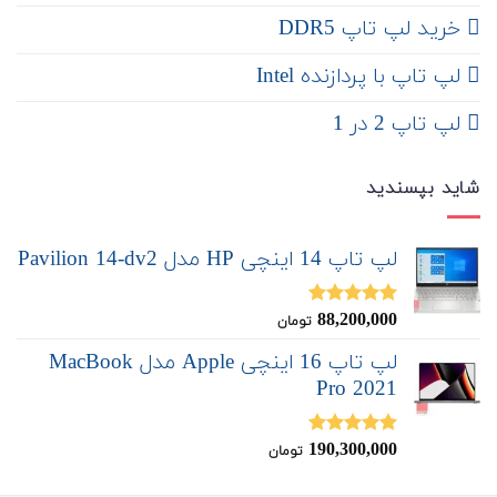
خرید لپ تاپ DDR5
لپ تاپ با پردازنده Intel
لپ تاپ 2 در 1
شاید بپسندید
لپ تاپ 14 اینچی HP مدل Pavilion 14-dv2
88,200,000
نمره
5.00
تومان
از 5
لپ تاپ 16 اینچی Apple مدل MacBook
Pro 2021
190,300,000
نمره
5.00
تومان
از 5