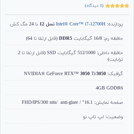
(
1
دیدگاه)
1
امتیاز
5.00
از 5 امتیاز
مشتری
پردازنده:
Intel® Core™ i7-12700H
نسل 12
با 24 مگ کش
حافظه رم: 16/8 گیگابایت
DDR5
(قابل ارتقا تا 64)
حافظه داخلی: 512/1000 گیگابایت SSD (قابل ارتقا تا 2
ترابایت)
گرافیک: NVIDIA® GeForce RTX™
3050
Ti/
3050
4GB GDDR6
صفحه نمایش: 16.1″ / FHD/IPS/300 nits/ anti-glare
وضعیت: لپ تاپ نو