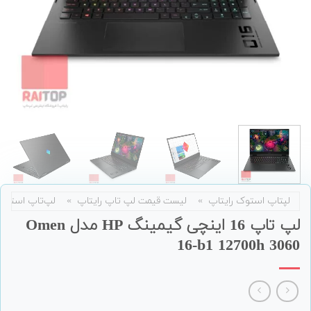
لپتاپ استوک رایتاپ
»
لیست قیمت لپ تاپ رایتاپ
»
لپ‌تاپ استوک
لپ تاپ 16 اینچی گیمینگ HP مدل Omen
16-b1 12700h 3060