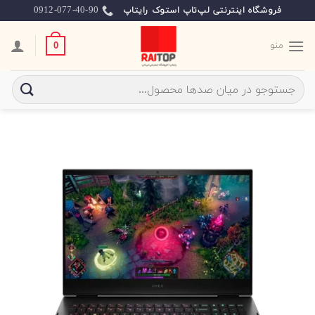
Ski
0912-077-40-90
فروشگاه اینترنتی لپ‌تاپ استوک رایتاپ
t
conten
منو
0
جستجو
برای: