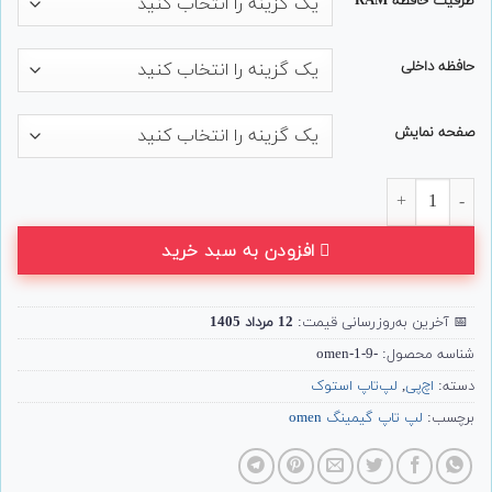
ظرفیت حافظه RAM
حافظه داخلی
صفحه نمایش
لپ تاپ 16 اینچی گیمینگ HP مدل Omen 16-b1 12700h 3060 عدد
افزودن به سبد خرید
📅
آخرین به‌روزرسانی قیمت:
12 مرداد 1405
شناسه محصول:
-9-omen-1
دسته:
اچ‌پی
,
لپ‌تاپ استوک
برچسب:
لپ تاپ گیمینگ omen