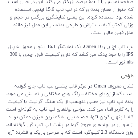
صفحه نمایش را تا 6.6 درصد بزرگتر می کند. این در حالی است
که هنوز از همان بدنه‌ای که در لپ تاپ 15.6 اینچی استفاده
شده بود استفاده کرده. این یعنی نمایشگری بزرگتر، در حجم و
وزنی کمتر. کیفیت تراش و طراحی بدنه در این مدل نیز مانند
مدل قبلی عالی است.
لپ تاپ اچ پی Omen 16، یک نمایشگر 16.1 اینچی مجهز به پنل
IPS را با خود یدک می کشد که دارای کیفیت فول اچدی با 300
nits نور است.
طراحی
نشان معروف Omen در مرکز قاب پشتی لپ تاپ جای گرفته
است که از زوایای مختلف، رنگ های مختلفی را نمایش می دهد.
بدنه لپ تاپ نیز حسی دلچسب از یک سنگ گرانیت با کیفیت
را به کاربر القاء می کند. طراحی لولاهای لپ تاپ به گونه‌ای است
که با پنهان کردن آنها، فاصله بین به کمترین میزان ممکن برسد.
از سویی دریچه های خروج گرما در پشت لپ تاپ قرار گرفته اند.
وزن دستگاه 2.3 کیلوگرم است که با طراحی باریک و فشرده آن،