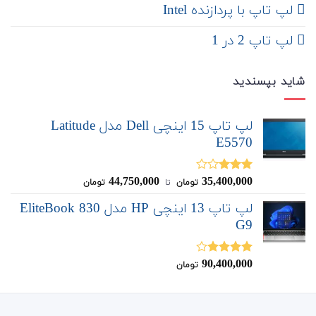
لپ تاپ با پردازنده Intel
لپ تاپ 2 در 1
شاید بپسندید
لپ تاپ 15 اینچی Dell مدل Latitude
E5570
44,750,000
35,400,000
نمره
تومان
‌ تا ‌
تومان
3.00
از
5
لپ تاپ 13 اینچی HP مدل EliteBook 830
G9
90,400,000
نمره
تومان
4.00
از 5