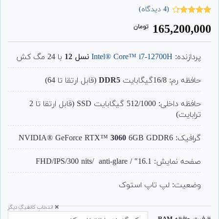
(
4
دیدگاه)
4
امتیاز
165,200,000
تومان
4.25
از 5
امتیاز
مشتری
پردازنده:
Intel® Core™ i7-12700H
نسل 12
با 24 مگ کش
حافظه رم: 16/8گیگابایت
DDR5
(قابل ارتقا تا 64)
حافظه داخلی: 512/1000 گیگابایت SSD (قابل ارتقا تا 2
ترابایت)
گرافیک: NVIDIA® GeForce RTX™
6GB GDDR6
3060
صفحه نمایش: 16.1″ / FHD/IPS/300 nits/ anti-glare
وضعیت: لپ تاپ استوک
❌ انتخابِ کانفیگِ دیگر