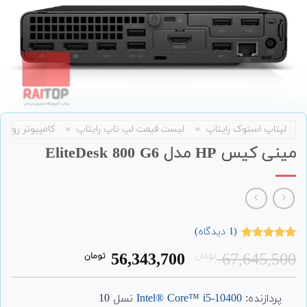
لپتاپ استوک رایتاپ
»
لیست قیمت لپ تاپ رایتاپ
»
کامپیوتر رومی
مینی کیس HP مدل EliteDesk 800 G6
(
1
دیدگاه)
1
امتیاز
5.00
قیمت
قیمت
56,343,700
67,645,500
تومان
تومان
از 5 امتیاز
مشتری
اصلی:
فعلی:
56,343,700
67,645,500
پردازنده:
Intel® Core™ i5-10400
نسل 10