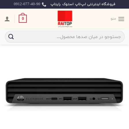
Ski
0912-077-40-90
فروشگاه اینترنتی لپ‌تاپ استوک رایتاپ
t
conten
منو
0
جستجو
برای: