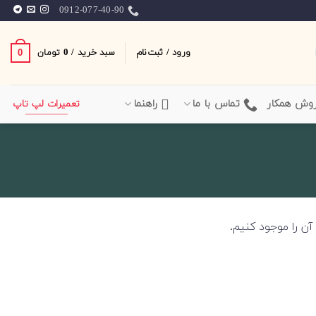
0912-077-40-90
ورود / ثبت‌نام
سبد خرید /
0
0
تومان
وش همکار
تماس با ما
راهنما
تعمیرات لپ تاپ
ن را موجود کنیم.