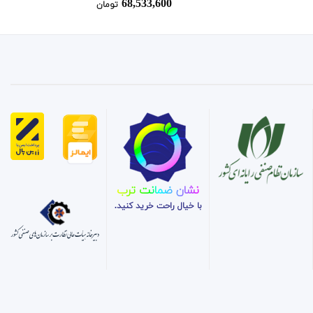
68,533,600
تومان
نشان ضمانت ترب
با خیال راحت خرید کنید.