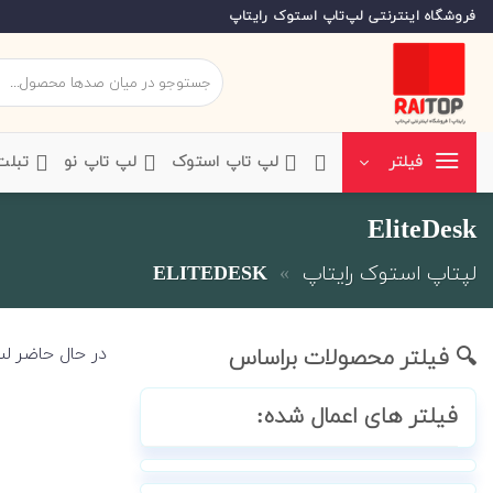
Ski
فروشگاه اینترنتی لپ‌تاپ استوک رایتاپ
t
conten
جستجو
برای:
‌لپ تاپ استوک
‌لپ تاپ نو
‌ تبل
فیلتر
EliteDesk
لپتاپ استوک رایتاپ
»
ELITEDESK
در حال حاضر لپ
🔍 فیلتر محصولات براساس
فیلتر های اعمال شده: