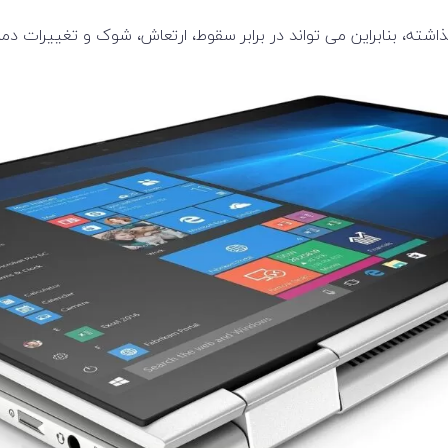
تست مقاومت MIL-STD-810G را پشت سر گذاشته، بنابراین می تواند در برابر سقوط، ارتعاش، 