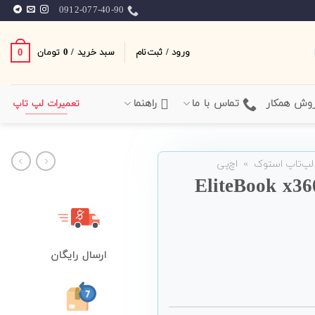
0912-077-40-90
ورود / ثبت‌نام
سبد خرید /
0
0
تومان
وش همکار
تماس با ما
راهنما
تعمیرات لپ تاپ
لپ‌تاپ استوک
»
اچ‌پی
تاپ 14 اینچی HP مدل EliteBook x360
ارسال رایگان