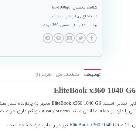
شناسه محصول:
hp-1040g6
دسته:
اچ‌پی
,
لپ‌تاپ استوک
برچسب:
لپ تاپ لمسی 360 درجه
توضیحات
مشخصات فنی
نظرات (1)
یم خصوصی، anti-malware protection، Sure Sense، TPM 2.0 و غیره.
 با نام
EliteBook x360 1040 G5
نیز در رایتاپ عرضه شده است.