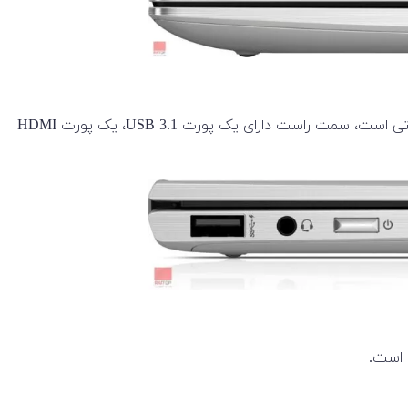
EliteBook x360 دارای پورت های مناسبی است. سمت چپ دارای یک پورت USB 3.1، یک جک هدفون، دکمه پاور و یک اسلات قفل امنیتی است، سمت راست دارای یک پورت USB 3.1، یک پورت HDMI