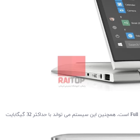
EliteBook x360 1040 G6 با پردازنده چهار هسته ای Core i7-8565U اینتل با گرافیک UHD 620 مجهز به یک صفحه نمایش 14 اینچی Full HD است. همچنین این سیستم می تواند با حداکثر 32 گیگابایت