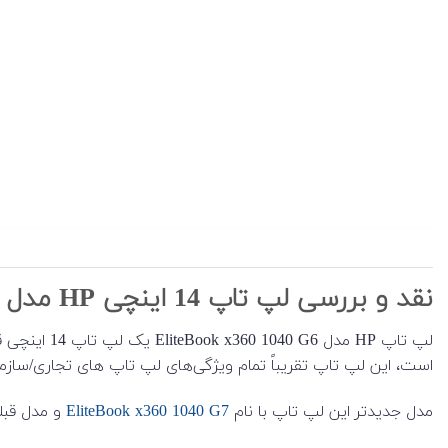
نقد و بررسی لپ تاپ 14 اینچی HP مدل EliteBook x360 1040 G6
است، این لپ تاپ تقریباً تمام ویژگی‌های لپ تاپ های تجاری/سازمانی را دارد. از جمله امکاناتی مانند privacy screens، وبکم دارای حر
مدل جدیدتر این لپ تاپ با نام
EliteBook x360 1040 G7
و مدل قبلی