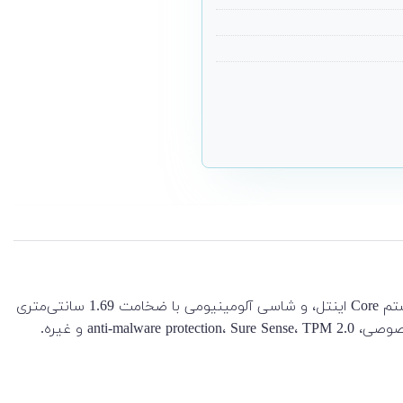
لپ تاپ HP مدل EliteBook x360 1040 G6 یک لپ تاپ 14 اینچی قابل تبدیل است. EliteBook x360 1040 G6 مجهز به پردازنده نسل هشتم Core اینتل، و شاسی آلومینیومی با ضخامت 1.69 سانتی‌متری