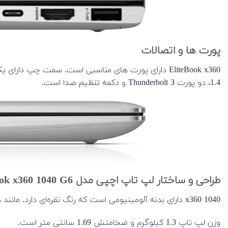
پورت ها و اتصالات
1.4، دو پورت Thunderbolt 3 و دکمه تنظیم صدا است.
طراحی و ساختار لپ تاپ اچپی مدل EliteBook x360 1040 G6
x360 1040 دارای بدنه آلومینیومی است که رنگ نقره‌ای دارد. مانند دیگر EliteBookها، پشت لپ تاپ با لوگوی اسلش HP براق مزین شده است.
وزن لپ تاپ 1.3 کیلوگرم و ضخامتش 1.69 سانتی متر است.