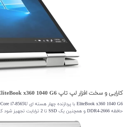
کارایی و سخت افزار لپ تاپ HP EliteBook x360 1040 G6
حافظه DDR4-2666 و همچنین یک SSD تا 2 ترابایت تجهیز شود که ترکیبی نادر برای یک نوت بوک 14 اینچی است.