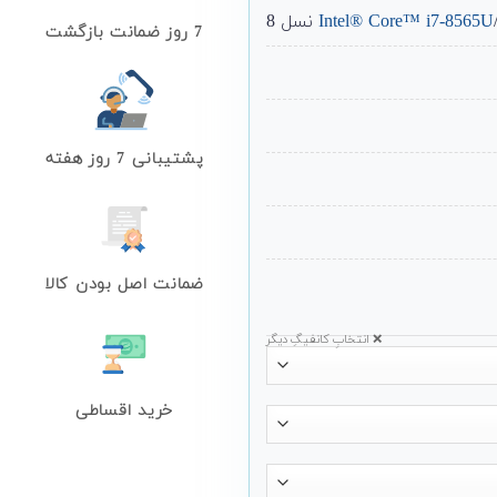
Intel® Core™ i7-8565U
نسل 8
7 روز ضمانت بازگشت
پشتیبانی 7 روز هفته
ضمانت اصل بودن کالا
❌ انتخابِ کانفیگِ دیگر
خرید اقساطی