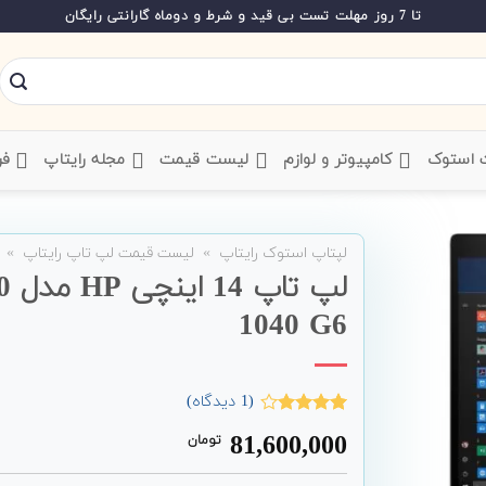
تا 7 روز مهلت تست بی قید و شرط و دوماه گارانتی رایگان
ت استوک
‌ کامپیوتر و لوازم
‌ لیست قیمت
‌ مجله رایتاپ
فر
لپتاپ استوک رایتاپ
»
لیست قیمت لپ تاپ رایتاپ
»
لپ 
1040 G6
(
1
دیدگاه)
1
امتیاز
81,600,000
تومان
4.00
از 5
امتیاز
مشتری