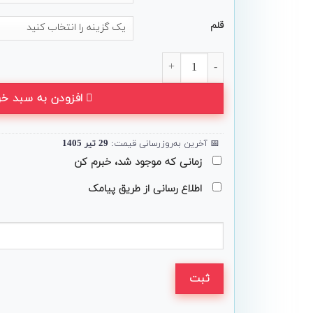
قلم
لپ تاپ 14 اینچی HP مدل EliteBook x360 1040 G6 عدد
افزودن به سبد خر
📅
آخرین به‌روزرسانی قیمت:
29 تیر 1405
زمانی که موجود شد، خبرم کن
اطلاع رسانی از طریق پیامک
ثبت