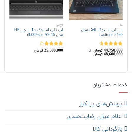
دل
اچ‌پی
اچ‌
لپ‌تاپ استوک Dell مدل
لپ تاپ استوک 15 اینچی HP
Latitude 5480
مدل 15-db0026au A9
G6
00
25,500,000
44,750,000
نمره
4.50
نمره
نم
تومان
‌ تا ‌
تومان
48,600,000
تومان
از 5
4.00
از 5
00
خدمات مشتریان
‌ پرسش‌های پرتکرار
اعلام میزان رضایت‌مندی
‌ بازگردانی کالا