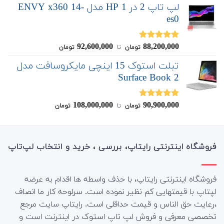
لپ تاپ 2 در 1 HP مدل ENVY x360 14-
es0
92,600,000
88,200,000
نمره
5.00
تومان
‌ تا ‌
تومان
از 5
تبلت استوک 15 اینچی مایکروسافت مدل
Surface Book 2
108,000,000
90,900,000
نمره
4.75
تومان
‌ تا ‌
تومان
از 5
فروشگاه اینترنتی رایتاپ، بررسی ، خرید و انتخاب لپ‌تاپ
فروشگاه اینترنتی رایتاپ، با حذف واسطه ها اقدام به عرضه
لپتاپ با قیمتهایی کم نظیر نموده است. سرلوحه کار ما انصاف
،رعایت حق الناس و قیمت حداقلی است. رایتاپ سایت مرجع
تخصصی معرفی و فروش لپ تاپ استوک در اینترنت است و