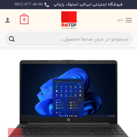
Ski
0912-077-40-90
فروشگاه اینترنتی لپ‌تاپ استوک رایتاپ
t
conten
منو
0
جستجو
برای: