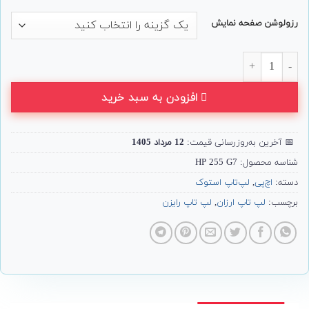
رزولوشن صفحه نمایش
لپ تاپ 15 اینچی HP مدل 255 G7 عدد
افزودن به سبد خرید
📅
آخرین به‌روزرسانی قیمت:
12 مرداد 1405
شناسه محصول:
HP 255 G7
دسته:
اچ‌پی
,
لپ‌تاپ استوک
برچسب:
لپ تاپ ارزان
,
لپ تاپ رایزن