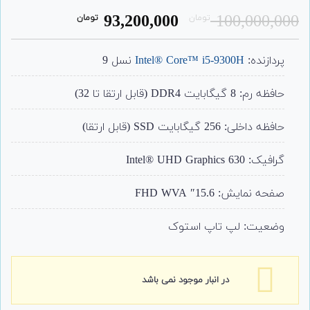
1
امتیاز
5.00
قیمت
قیمت
93,200,000
100,000,000
تومان
تومان
از 5 امتیاز
مشتری
اصلی:
فعلی:
93,200,000
100,000,000
پردازنده:
Intel® Core™ i5-9300H
نسل 9
تومان
تومان.
بود.
حافظه رم: 8 گیگابایت DDR4 (قابل ارتقا تا 32)
حافظه داخلی: 256 گیگابایت SSD (قابل ارتقا)
گرافیک: Intel® UHD Graphics 630
صفحه نمایش: 15.6″ FHD WVA
وضعیت: لپ تاپ استوک
در انبار موجود نمی باشد