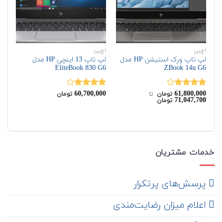
اچ‌پی
اچ‌پی
دل
لپ تاپ ورک استیشن HP مدل
لپ تاپ 13 اینچی HP مدل
40
EliteBook 830 G6
ZBook 14u G6
00
60,700,000
61,800,000
نمره
نمره
نم
تومان
‌ تا ‌
تومان
71,047,700
تومان
4.00
از 5
4.00
از 5
از 
خدمات مشتریان
‌ پرسش‌های پرتکرار
اعلام میزان رضایت‌مندی