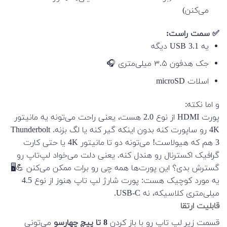
می‌کنن)
✅ سمت راست:
یه USB 3.1 دیگه
جک هدفون ۳.۵ میلی‌متری 🎧
اسلات microSD
و اما نکته:
پورت HDMI از نوع 2.0 هست، یعنی راحت می‌تونه یه مانیتور
4K رو ساپورت کنه بدون اینکه گیر کنه یا لگ بزنه. Thunderbolt
3 هم که هیولاست! می‌تونه دو تا مانیتور 4K یا حتی کارت
گرافیک اکسترنال رو هندل کنه. یعنی دلت می‌خواد لپ‌تاپ رو
گسترش بدی؟ این پورت‌ها همه چی رو برات ممکن می‌کنن 💪🖥️
یه مورد کوچیک هست: پورت شارژ لپ تاپ هنوز از نوع 4.5
میلی‌متری کلاسیکه، نه USB-C.
قابلیت ارتقا
قسمت زیر لپ تاپ رو با باز کردن
8 تا پیچ چهارسو
می‌تونی