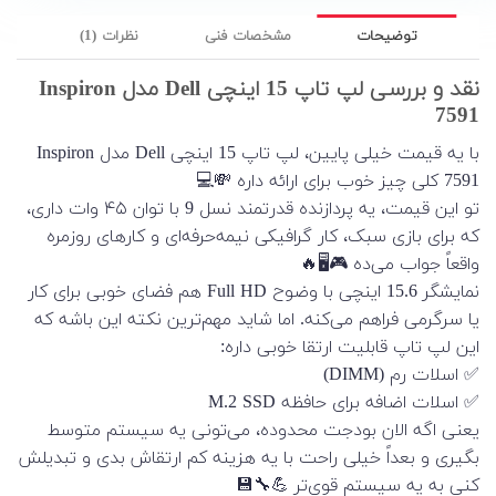
توضیحات
مشخصات فنی
نظرات (1)
نقد و بررسی لپ تاپ 15 اینچی Dell مدل Inspiron
7591
با یه قیمت خیلی پایین، لپ تاپ 15 اینچی Dell مدل Inspiron
7591 کلی چیز خوب برای ارائه داره 💸💻
تو این قیمت، یه پردازنده قدرتمند نسل 9 با توان ۴۵ وات داری،
که برای بازی سبک، کار گرافیکی نیمه‌حرفه‌ای و کارهای روزمره
واقعاً جواب می‌ده 🎮🖥️🔥
نمایشگر 15.6 اینچی با وضوح Full HD هم فضای خوبی برای کار
یا سرگرمی فراهم می‌کنه. اما شاید مهم‌ترین نکته این باشه که
این لپ تاپ قابلیت ارتقا خوبی داره:
✅ اسلات رم (DIMM)
✅ اسلات اضافه برای حافظه M.2 SSD
یعنی اگه الان بودجت محدوده، می‌تونی یه سیستم متوسط
بگیری و بعداً خیلی راحت با یه هزینه کم ارتقاش بدی و تبدیلش
کنی به یه سیستم قوی‌تر 💪🔧💾