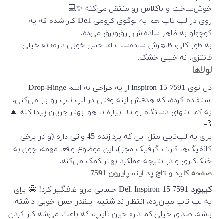
خوش‌ساخت و باکلاس رو منتقل می‌کنه ✨💻
روی در لپ تاپ هم یه لوگوی کرومی Dell کار شده که یه
کوچولو به ظاهر ساده‌اش زرق‌وبرق می‌ده.
به طور کلی، ظاهرش ساده‌ست اما حس خوبی داره؛ نه خیلی
فانتزی، نه خیلی خشک.
لولاها
دل توی Inspiron 15 7591 از یه طراحی به اسم Drop-Hinge
استفاده کرده، که هدفش اینه وقتی در لپ تاپ رو باز می‌کنی،
یه کم انتهای دستگاه رو بالا بیاره تا هوا بهتر جریان پیدا کنه 🔼
💨
برای یه لپ‌تاپی مثل این که پردازنده 45 واتی داره (و در برخی
کانفیگ‌ها کارت گرافیک مجزا)، این موضوع واقعا مهمه، چون به
خنک‌کاری و در نتیجه عملکرد بهتر کمک می‌کنه.
صفحه کلید و تاچ پد اینسپایرون 7591
کیبورد
Dell Inspiron 15 7591 حسابی مارو غافلگیر کرد! 🤩 برای
یه لپ تاپ میان‌رده، انتظار نداشتیم اینقدر حس خوبی داشته
باشه. صدای خیلی کم داره حین تایپ، که باعث می‌شه کار کردن