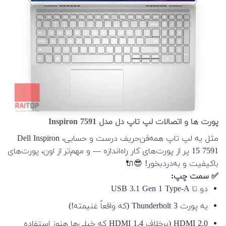
پورت ها و اتصالات لپ تاپ دل مدل Inspiron 7591
مثل یه لپ تاپ همه‌فن‌حریف درست‌ و حسابی، Dell Inspiron
15 7591 پر از پورت‌های کار راه‌اندازه — و مهم‌تر از اون، پورت‌های
باکیفیت و به‌دردبخور! 😎🔌
✅ سمت چپ:
دو تا USB 3.1 Gen 1 Type-A
یه پورت Thunderbolt 3 (که واقعاً غنیمته!)
HDMI 2.0 (برخلاف HDMI 1.4 که خیلی‌ها هنوز استفاده