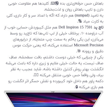
باهاش حس حرفه‌ای‌تری بده 🔇⌨️. کلیدها هم مقاومت خوبی
دارن و تایپ باهاش روان و لذت‌بخشه.
یه نامپد (numpad) هم داره، که اگه با اعداد سر و کار داری، کلی
به کارت میاد 🔢.
تاچ پد
Dell Inspiron 15 7591 هم مثل کیبوردش حسابی خوب از
آب دراومده ✨. برخلاف خیلی از لپ تاپ‌ها که تاچ‌پد رو وسط
می‌ذارن، این یکی یه‌کم به سمت چپ متمایله. از درایورهای
Microsoft Precision استفاده می‌کنه، که یعنی حرکت موس
دقیق و روونه 🎯.
یکی از چیزایی که خیلی دوست داشتم، بافت سطحشه. صافِ
صاف نیست، یه حالت خیلی ملایم و زبری داره که باعث می‌شه
انگشتت بهتر روش کنترل داشته باشه. شاید عجیب به نظر
بیاد، ولی واقعاً حس خوبی منتقل می‌کنه 👆🏼.
دکمه پاور هم داخل خود کیبورده و نقش حسگر اثر انگشت رو
هم بازی می‌کنه 🔒.