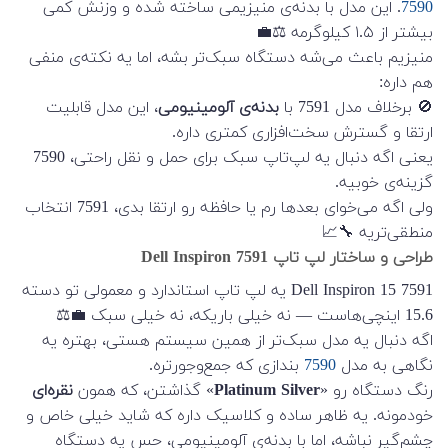
7590
. این مدل با بدنه‌ی منیزیمی ساخته شده و وزنش کمی
بیشتر از ۱.۵ کیلوگرمه ⚖️💼
منیزیم باعث می‌شه دستگاه سبک‌تر بشه، اما یه نکته‌ی منفی
هم داره:
🚫 برخلاف مدل 7591 با
بدنه‌ی آلومینیومی
، این مدل قابلیت
ارتقا و گسترش سخت‌افزاری کمتری داره.
یعنی اگه دنبال یه لپ‌تاپ سبک برای حمل و نقل راحتی، 7590
گزینه‌ی خوبیه.
ولی اگه می‌خوای بعدها رم یا حافظه رو ارتقا بدی، 7591 انتخاب
منطقی‌تریه 🔧📈
طراحی و ساختار لپ تاپ Dell Inspiron 7591
Dell Inspiron 15 7591 یه لپ تاپ استاندارد و معمولی تو دسته
15.6 اینچی‌هاست — نه خیلی باریکه، نه خیلی سبک 💼⚖️
اگه دنبال یه مدل سبک‌تر از همین سیستم هستی، بهتره یه
نگاهی به مدل
7590
بندازی که جمع‌و‌جورتره.
رنگ دستگاه رو «
Platinum Silver
» گذاشتن، که همون
نقره‌ای
خودمونه. یه ظاهر ساده و کلاسیک داره که شاید خیلی خاص و
چشم‌گیر نباشه، اما با بدنه‌ی آلومینیومی، حس یه دستگاه