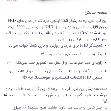
صفحه نمایش
این لپ تاپ یه نمایشگر 15.6 اینچی داره که در مدل های FHD
بدون قابلیت لمسی و مدل با پنل UHD با روشنایی 5000 نیت
عرضه شده 🌞📺 اما خب، اگه مدل 4K رو انتخاب کنی، باید قید
عمر بالای باتری طولانی رو بزنی.
نمایشگر FHD برای کارهای روزمره و بازی کاملاً جواب می‌ده.
رنگ‌ها برای یه صفحه‌ی مات، خوبن 🎨
زاویه‌ی دید هم عالیه و از بغل هم تصویر افت نمی‌کنه 👀✅
در کل، اگه نیاز به دقت رنگ خیلی بالا یا وضوح 4K نداری،
همین FHD انتخاب اقتصادی و هوشمندانه‌ایه 👍
صفحه‌نمایش این لپ تاپ حاشیه‌های باریکی از سه طرف داره و
خوشبختانه وب‌کم همچنان سر جاش بالای صفحه باقی مونده 📸
💻.
یه چیز خاص و جالب هم داره: حاشیه‌های سفید! 🤍 چیزی