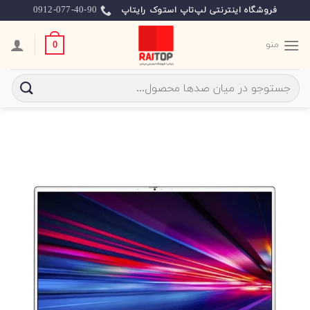
Ski
0912-077-40-90
فروشگاه اینترنتی لپ‌تاپ استوک رایتاپ
t
conten
منو
0
جستجو
برای: