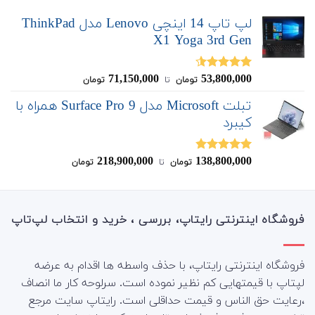
لپ تاپ 14 اینچی Lenovo مدل ThinkPad
X1 Yoga 3rd Gen
71,150,000
53,800,000
نمره
4.50
تومان
‌ تا ‌
تومان
از 5
تبلت Microsoft مدل Surface Pro 9 همراه با
کیبرد
218,900,000
138,800,000
نمره
4.80
تومان
‌ تا ‌
تومان
از 5
فروشگاه اینترنتی رایتاپ، بررسی ، خرید و انتخاب لپ‌تاپ
فروشگاه اینترنتی رایتاپ، با حذف واسطه ها اقدام به عرضه
لپتاپ با قیمتهایی کم نظیر نموده است. سرلوحه کار ما انصاف
،رعایت حق الناس و قیمت حداقلی است. رایتاپ سایت مرجع